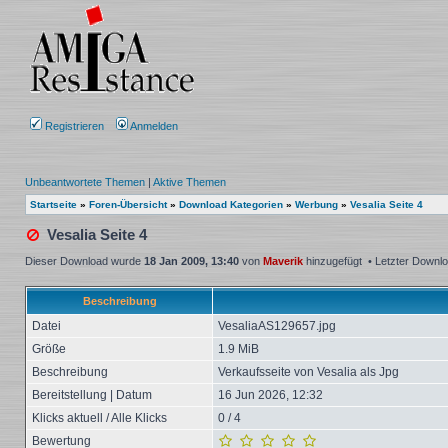
Registrieren
Anmelden
Unbeantwortete Themen
|
Aktive Themen
Startseite
»
Foren-Übersicht
»
Download Kategorien
»
Werbung
»
Vesalia Seite 4
Vesalia Seite 4
Dieser Download wurde
18 Jan 2009, 13:40
von
Maverik
hinzugefügt • Letzter Downl
Beschreibung
Datei
VesaliaAS129657.jpg
Größe
1.9 MiB
Beschreibung
Verkaufsseite von Vesalia als Jpg
Bereitstellung | Datum
16 Jun 2026, 12:32
Klicks aktuell / Alle Klicks
0 / 4
Bewertung