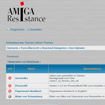
Registrieren
Anmelden
Unbeantwortete Themen
|
Aktive Themen
Startseite
»
Foren-Übersicht
»
Download Kategorien
»
User-Uploads
Downloads
•
Moderation von Downloads
•
Info
Name
Beschreibung
Video vom usertreffen in Viersen
Usertreffen
Bereitgestellt vom Timo
nolan7_at_freenet_dot_de
Picasso96
Version 1.21 incl PicassoModeTNG zum einstellen 
Pagestream Handbuch
Pagestream Handbuch in Englisch
Bilder von Schaumburg
Bilder von Mika und Videofreak vom Retrotreffen i