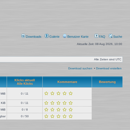
Downloads
Galerie
Benutzer Karte
FAQ
Suche
Aktuelle Zeit: 08 Aug 2026, 10:00
Alle Zeiten sind
UTC
Download suchen
•
Download erstellen
Klicks aktuell
Kommentare
Bewertung
Alle Klicks
 MiB
0 / 11
 KiB
0 / 11
 MiB
0 / 8
ügbar
0 / 50