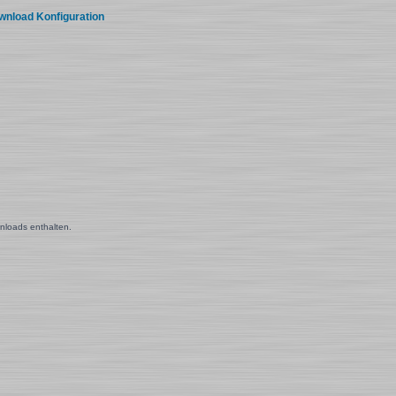
wnload Konfiguration
nloads enthalten.