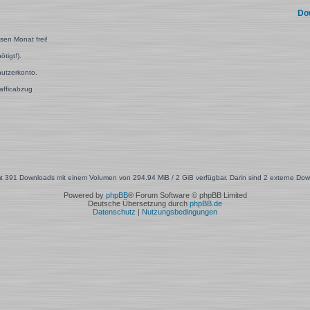
Do
esen Monat frei!
tigt!).
utzerkonto.
rafficabzug
t 391 Downloads mit einem Volumen von 294.94 MiB / 2 GiB verfügbar. Darin sind 2 externe Dow
Powered by
phpBB
® Forum Software © phpBB Limited
Deutsche Übersetzung durch
phpBB.de
Datenschutz
|
Nutzungsbedingungen