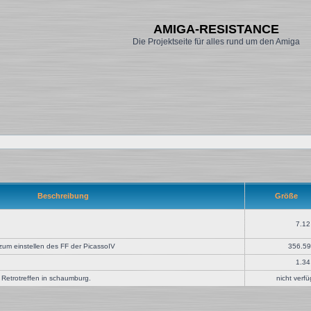
AMIGA-RESISTANCE
Die Projektseite für alles rund um den Amiga
Beschreibung
Größe
7.12
um einstellen des FF der PicassoIV
356.59
1.34
 Retrotreffen in schaumburg.
nicht verf