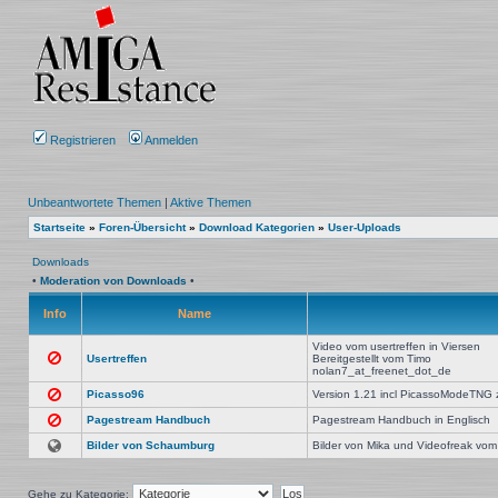
Registrieren
Anmelden
Unbeantwortete Themen
|
Aktive Themen
Startseite
»
Foren-Übersicht
»
Download Kategorien
»
User-Uploads
Downloads
•
Moderation von Downloads
•
Info
Name
Video vom usertreffen in Viersen
Usertreffen
Bereitgestellt vom Timo
nolan7_at_freenet_dot_de
Picasso96
Version 1.21 incl PicassoModeTNG z
Pagestream Handbuch
Pagestream Handbuch in Englisch
Bilder von Schaumburg
Bilder von Mika und Videofreak vom
Gehe zu Kategorie: