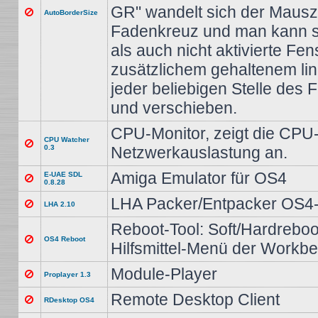
GR" wandelt sich der Mausze
AutoBorderSize
Fadenkreuz und man kann so
als auch nicht aktivierte Fen
zusätzlichem gehaltenem li
jeder beliebigen Stelle des 
und verschieben.
CPU-Monitor, zeigt die CPU-
CPU Watcher
0.3
Netzwerkauslastung an.
Amiga Emulator für OS4
E-UAE SDL
0.8.28
LHA Packer/Entpacker OS4-
LHA 2.10
Reboot-Tool: Soft/Hardreboo
OS4 Reboot
Hilfsmittel-Menü der Workb
Module-Player
Proplayer 1.3
Remote Desktop Client
RDesktop OS4