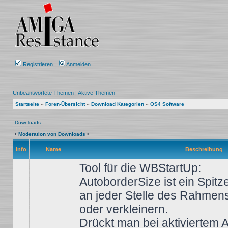
Registrieren
Anmelden
Unbeantwortete Themen
|
Aktive Themen
Startseite
»
Foren-Übersicht
»
Download Kategorien
»
OS4 Software
Downloads
•
Moderation von Downloads
•
Info
Name
Beschreibung
Tool für die WBStartUp:
AutoborderSize ist ein Spitz
an jeder Stelle des Rahmen
oder verkleinern.
Drückt man bei aktiviertem A