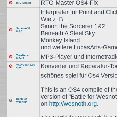
RTG-Master OS4-Fix
RTG-Master
Interpreter für Point and Cli
Wie z. B.:
Simon the Sorcerer 1&2
ScummVM
0.8.0
Beneath A Steel Sky
Monkey Island
und weitere LucasArts-Gam
MP3-Player und Internetradi
TuneNet v
0.64r1
Konverter und Reparatur-Tool
VCD Gear 1.76 -
OS4
schönes spiel für Os4 Versio
This is an OS4 compile of the
version of "Battle for Wesnot
Battle of
Wesnoth
on
http://wesnoth.org
.