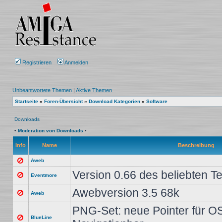
Registrieren
Anmelden
Unbeantwortete Themen
|
Aktive Themen
Startseite
»
Foren-Übersicht
»
Download Kategorien
»
Software
Downloads
•
Moderation von Downloads
•
Info
Name
Beschreibung
Aweb
Version 0.66 des beliebten T
Eventmore
Awebversion 3.5 68k
Aweb
PNG-Set: neue Pointer für O
BlueLine