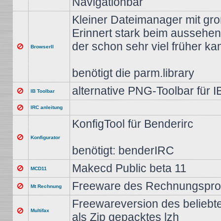
Navigationbar
Kleiner Dateimanager mit gro
Erinnert stark beim aussehe
der schon sehr viel früher ka
BrowserII
benötigt die parm.library
alternative PNG-Toolbar für 
IB Toolbar
IRC anleitung
KonfigTool für Benderirc
Konfigurator
benötigt: benderIRC
Makecd Public beta 11
MCD11
Freeware des Rechnungspro
Mt Rechnung
Freewareversion des belieb
Multifax
als Zip gepacktes lzh