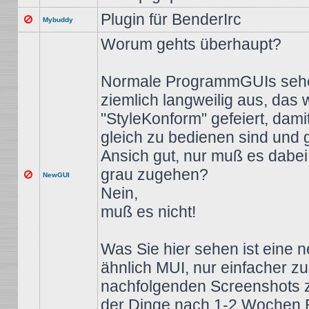
Plugin für BenderIrc
Mybuddy
Worum gehts überhaupt?
Normale ProgrammGUIs seh
ziemlich langweilig aus, das 
"StyleKonform" gefeiert, dami
gleich zu bedienen sind und 
Ansich gut, nur muß es dabei 
grau zugehen?
NewGUI
Nein,
muß es nicht!
Was Sie hier sehen ist eine 
ähnlich MUI, nur einfacher z
nachfolgenden Screenshots 
der Dinge nach 1-2 Wochen E