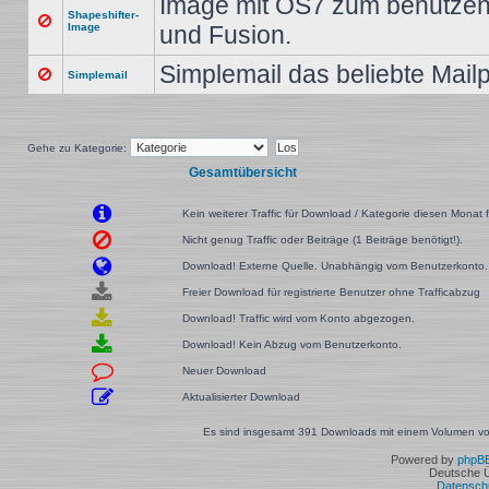
Image mit OS7 zum benutzen 
Shapeshifter-
Image
und Fusion.
Simplemail das beliebte Mai
Simplemail
Gehe zu Kategorie:
Gesamtübersicht
Kein weiterer Traffic für Download / Kategorie diesen Monat f
Nicht genug Traffic oder Beiträge (1 Beiträge benötigt!).
Download! Externe Quelle. Unabhängig vom Benutzerkonto.
Freier Download für registrierte Benutzer ohne Trafficabzug
Download! Traffic wird vom Konto abgezogen.
Download! Kein Abzug vom Benutzerkonto.
Neuer Download
Aktualisierter Download
Es sind insgesamt 391 Downloads mit einem Volumen von
Powered by
phpB
Deutsche 
Datensch