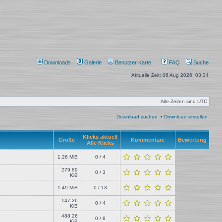
Downloads
Galerie
Benutzer Karte
FAQ
Suche
Aktuelle Zeit: 06 Aug 2026, 03:34
Alle Zeiten sind
UTC
Download suchen
•
Download erstellen
Klicks aktuell
Größe
Kommentare
Bewertung
Alle Klicks
1.26 MiB
0 / 4
279.89
0 / 3
KiB
1.49 MiB
0 / 13
147.26
0 / 4
KiB
488.26
0 / 8
KiB