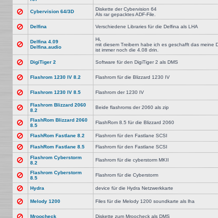
Diskette der Cybervision 64
Cybervision 64/3D
Als rar gepacktes ADF-File.
Delfina
Verschiedene Libraries für die Delfina als LHA
Hi,
Delfina 4.09
mit diesem Treibern habe ich es geschafft das meine De
Delfina.audio
ist immer noch die 4.08 drin.
DigiTiger 2
Software für den DigiTiger 2 als DMS
Flashrom 1230 IV 8.2
Flashrom für die Blizzard 1230 IV
Flashrom 1230 IV 8.5
Flashrom der 1230 IV
Flashrom Blizzard 2060
Beide flashroms der 2060 als zip
8.2
FlashRom Blizzard 2060
FlashRom 8.5 für die Blizzard 2060
8.5
FlashRom Fastlane 8.2
Flashrom für den Fastlane SCSI
FlashRom Fastlane 8.5
Flashrom für den Fastlane SCSI
Flashrom Cyberstorm
Flashrom für die cyberstorm MKII
8.2
Flashrom Cyberstorm
Flashrom für die Cyberstorm
8.5
Hydra
device für die Hydra Netzwerkkarte
Melody 1200
Files für die Melody 1200 soundkarte als lha
Mroocheck
Diskette zum Mroocheck als DMS