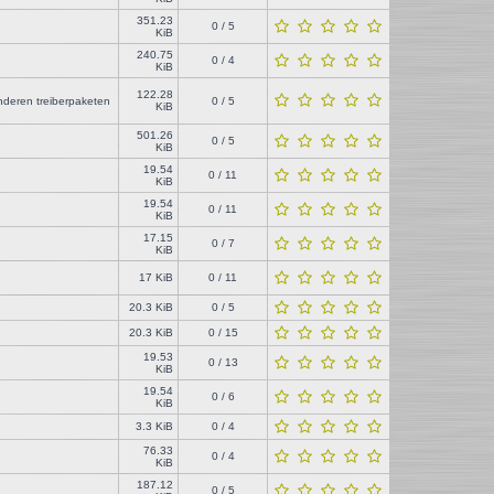
351.23
0 / 5
KiB
240.75
0 / 4
KiB
122.28
anderen treiberpaketen
0 / 5
KiB
501.26
0 / 5
KiB
19.54
0 / 11
KiB
19.54
0 / 11
KiB
17.15
0 / 7
KiB
17 KiB
0 / 11
20.3 KiB
0 / 5
20.3 KiB
0 / 15
19.53
0 / 13
KiB
19.54
0 / 6
KiB
3.3 KiB
0 / 4
76.33
0 / 4
KiB
187.12
0 / 5