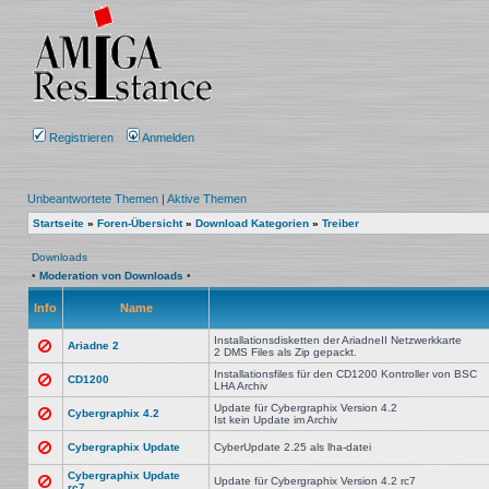
Registrieren
Anmelden
Unbeantwortete Themen
|
Aktive Themen
Startseite
»
Foren-Übersicht
»
Download Kategorien
»
Treiber
Downloads
•
Moderation von Downloads
•
Info
Name
Installationsdisketten der AriadneII Netzwerkkarte
Ariadne 2
2 DMS Files als Zip gepackt.
Installationsfiles für den CD1200 Kontroller von BSC
CD1200
LHA Archiv
Update für Cybergraphix Version 4.2
Cybergraphix 4.2
Ist kein Update im Archiv
Cybergraphix Update
CyberUpdate 2.25 als lha-datei
Cybergraphix Update
Update für Cybergraphix Version 4.2 rc7
rc7