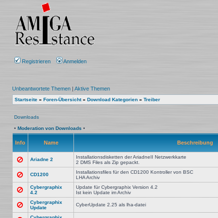
Registrieren
Anmelden
Unbeantwortete Themen
|
Aktive Themen
Startseite
»
Foren-Übersicht
»
Download Kategorien
»
Treiber
Downloads
•
Moderation von Downloads
•
Info
Name
Beschreibung
Installationsdisketten der AriadneII Netzwerkkarte
Ariadne 2
2 DMS Files als Zip gepackt.
Installationsfiles für den CD1200 Kontroller von BSC
CD1200
LHA Archiv
Cybergraphix
Update für Cybergraphix Version 4.2
4.2
Ist kein Update im Archiv
Cybergraphix
CyberUpdate 2.25 als lha-datei
Update
Cybergraphix