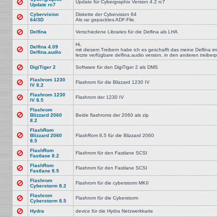
Update für Cybergraphix Version 4.2 rc7
Update rc7
Cybervision
Diskette der Cybervision 64
64/3D
Als rar gepacktes ADF-File.
Delfina
Verschiedene Libraries für die Delfina als LHA
Hi,
Delfina 4.09
mit diesem Treibern habe ich es geschafft das meine Delfina im
Delfina.audio
letzte verfügbare delfina.audio version, in den anderen treiber
DigiTiger 2
Software für den DigiTiger 2 als DMS
Flashrom 1230
Flashrom für die Blizzard 1230 IV
IV 8.2
Flashrom 1230
Flashrom der 1230 IV
IV 8.5
Flashrom
Blizzard 2060
Beide flashroms der 2060 als zip
8.2
FlashRom
Blizzard 2060
FlashRom 8.5 für die Blizzard 2060
8.5
FlashRom
Flashrom für den Fastlane SCSI
Fastlane 8.2
FlashRom
Flashrom für den Fastlane SCSI
Fastlane 8.5
Flashrom
Flashrom für die cyberstorm MKII
Cyberstorm 8.2
Flashrom
Flashrom für die Cyberstorm
Cyberstorm 8.5
Hydra
device für die Hydra Netzwerkkarte