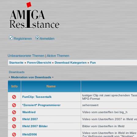
Registrieren
Anmelden
Unbeantwortete Themen
|
Aktive Themen
Startseite
»
Foren-Übersicht
»
Download Kategorien
»
Fun
Downloads
•
Moderation von Downloads
•
Info
Name
lustiger Clip mit zwei sprechenden Tas
FunClip: Tassentalk
MPG-Format
*Zensiert* Programmierer
sehenswert
Wanfried
Video vom usertreffen bei big_h
Ilfeld 2007
Video vom Usertreffen 2007 in Ilfeld v
Ilfeld 2007 Bilder
Bilder vom Usertreffen in Ilfeld
Video vom Usertreffen in Ilfeld im Mär
Ilfeld2006
Zur Verfügung gestellt von "Novitian".