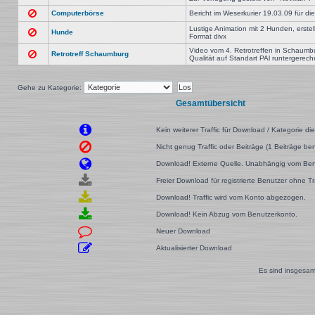
Computerbörse
Bericht im Weserkurier 19.03.09 für 
Lustige Animation mit 2 Hunden, erst
Hunde
Format divx
Video vom 4. Retrotreffen in Schaumb
Retrotreff Schaumburg
Qualität auf Standart PAl runtergerech
Gehe zu Kategorie:
Gesamtübersicht
Kein weiterer Traffic für Download / Kategorie di
Nicht genug Traffic oder Beiträge (1 Beiträge benö
Download! Externe Quelle. Unabhängig vom Ben
Freier Download für registrierte Benutzer ohne T
Download! Traffic wird vom Konto abgezogen.
Download! Kein Abzug vom Benutzerkonto.
Neuer Download
Aktualisierter Download
Es sind insgesam