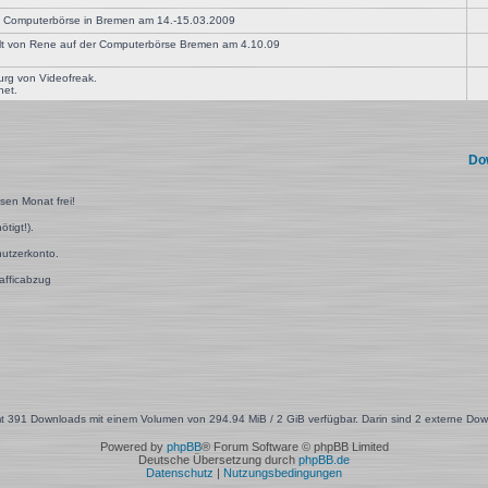
die Computerbörse in Bremen am 14.-15.03.2009
ellt von Rene auf der Computerbörse Bremen am 4.10.09
urg von Videofreak.
net.
Do
esen Monat frei!
tigt!).
utzerkonto.
rafficabzug
t 391 Downloads mit einem Volumen von 294.94 MiB / 2 GiB verfügbar. Darin sind 2 externe Dow
Powered by
phpBB
® Forum Software © phpBB Limited
Deutsche Übersetzung durch
phpBB.de
Datenschutz
|
Nutzungsbedingungen