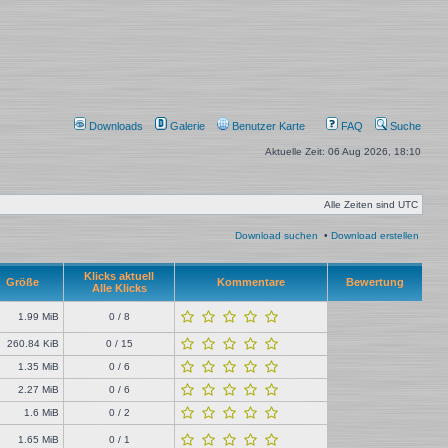
Downloads
Galerie
Benutzer Karte
FAQ
Suche
Aktuelle Zeit: 06 Aug 2026, 18:10
Alle Zeiten sind
UTC
Download suchen
•
Download erstellen
Klicks aktuell
Größe
Kommentare
Bewertung
Alle Klicks
1.99 MiB
0 / 8
260.84 KiB
0 / 15
1.35 MiB
0 / 6
2.27 MiB
0 / 6
1.6 MiB
0 / 2
1.65 MiB
0 / 1