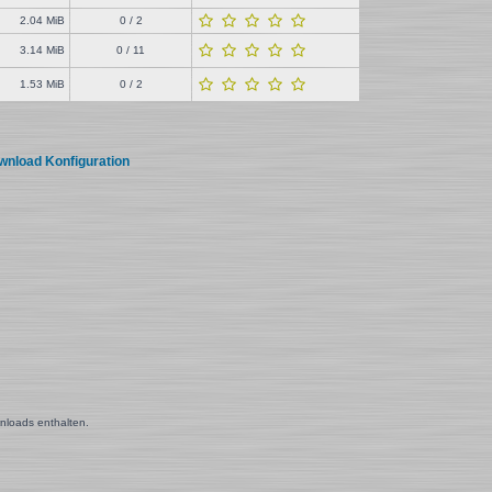
2.04 MiB
0 / 2
3.14 MiB
0 / 11
1.53 MiB
0 / 2
wnload Konfiguration
nloads enthalten.