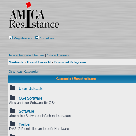
Registrieren
Anmelden
Unbeantwortete Themen
|
Aktive Themen
Startseite
»
Foren-Übersicht
»
Download Kategorien
Download Kategorien
Kategorie / Beschreibung
User-Uploads
OS4 Software
Alles an freier Software für OS4
Software
allgemeine Software, einfach mal schauen
Treiber
DMS, ZIP und alles andere für Hardware