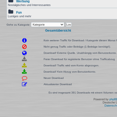
Werbung
Nostalgisches und Interressantes
Fun
Lustiges und mehr
Gehe zu Kategorie:
Gesamtübersicht
Kein weiterer Traffic für Download / Kategorie diesen Monat f
Nicht genug Traffic oder Beiträge (1 Beiträge benötigt!).
Download! Externe Quelle. Unabhängig vom Benutzerkonto.
Freier Download für registrierte Benutzer ohne Trafficabzug
Download! Traffic wird vom Konto abgezogen.
Download! Kein Abzug vom Benutzerkonto.
Neuer Download
Aktualisierter Download
Es sind insgesamt 391 Downloads mit einem Volumen von
Powered by
phpB
Deutsche 
Datensch