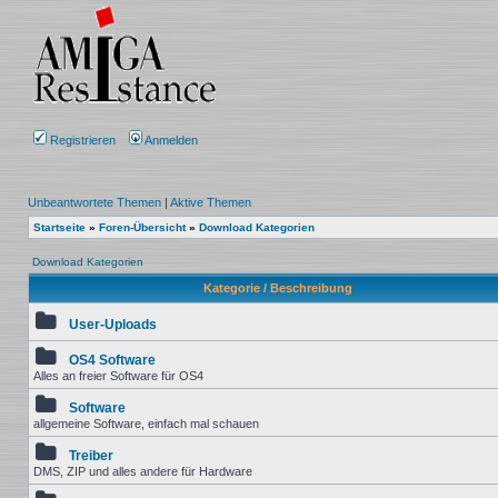
Registrieren
Anmelden
Unbeantwortete Themen
|
Aktive Themen
Startseite
»
Foren-Übersicht
»
Download Kategorien
Download Kategorien
Kategorie / Beschreibung
User-Uploads
OS4 Software
Alles an freier Software für OS4
Software
allgemeine Software, einfach mal schauen
Treiber
DMS, ZIP und alles andere für Hardware