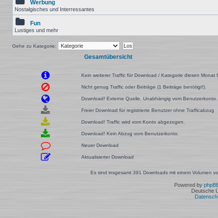
Werbung
Nostalgisches und Interressantes
Fun
Lustiges und mehr
Gehe zu Kategorie:
Gesamtübersicht
Kein weiterer Traffic für Download / Kategorie diesen Monat f
Nicht genug Traffic oder Beiträge (1 Beiträge benötigt!).
Download! Externe Quelle. Unabhängig vom Benutzerkonto.
Freier Download für registrierte Benutzer ohne Trafficabzug
Download! Traffic wird vom Konto abgezogen.
Download! Kein Abzug vom Benutzerkonto.
Neuer Download
Aktualisierter Download
Es sind insgesamt 391 Downloads mit einem Volumen von
Powered by
phpB
Deutsche 
Datensch