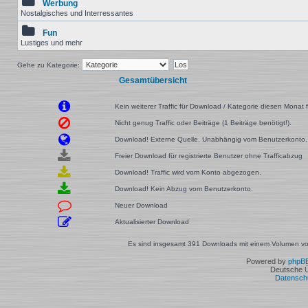
Werbung
Nostalgisches und Interressantes
Fun
Lustiges und mehr
Gehe zu Kategorie:
Gesamtübersicht
Kein weiterer Traffic für Download / Kategorie diesen Monat f
Nicht genug Traffic oder Beiträge (1 Beiträge benötigt!).
Download! Externe Quelle. Unabhängig vom Benutzerkonto.
Freier Download für registrierte Benutzer ohne Trafficabzug
Download! Traffic wird vom Konto abgezogen.
Download! Kein Abzug vom Benutzerkonto.
Neuer Download
Aktualisierter Download
Es sind insgesamt 391 Downloads mit einem Volumen von
Powered by
phpB
Deutsche 
Datensch