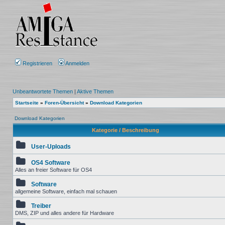
Registrieren
Anmelden
Unbeantwortete Themen
|
Aktive Themen
Startseite
»
Foren-Übersicht
»
Download Kategorien
Download Kategorien
Kategorie / Beschreibung
User-Uploads
OS4 Software
Alles an freier Software für OS4
Software
allgemeine Software, einfach mal schauen
Treiber
DMS, ZIP und alles andere für Hardware