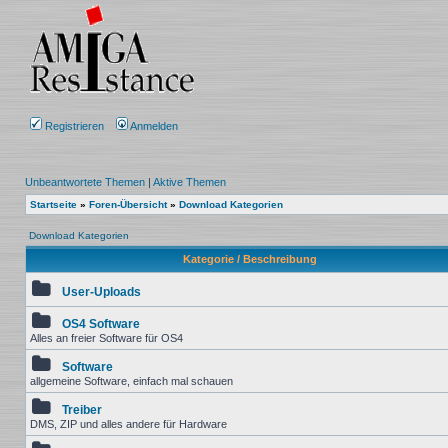
Registrieren
Anmelden
Unbeantwortete Themen
|
Aktive Themen
Startseite
»
Foren-Übersicht
»
Download Kategorien
Download Kategorien
Kategorie / Beschreibung
User-Uploads
OS4 Software
Alles an freier Software für OS4
Software
allgemeine Software, einfach mal schauen
Treiber
DMS, ZIP und alles andere für Hardware