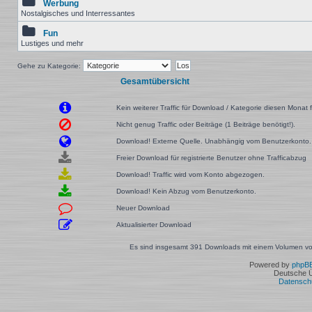
Werbung
Nostalgisches und Interressantes
Fun
Lustiges und mehr
Gehe zu Kategorie:
Gesamtübersicht
Kein weiterer Traffic für Download / Kategorie diesen Monat f
Nicht genug Traffic oder Beiträge (1 Beiträge benötigt!).
Download! Externe Quelle. Unabhängig vom Benutzerkonto.
Freier Download für registrierte Benutzer ohne Trafficabzug
Download! Traffic wird vom Konto abgezogen.
Download! Kein Abzug vom Benutzerkonto.
Neuer Download
Aktualisierter Download
Es sind insgesamt 391 Downloads mit einem Volumen von
Powered by
phpB
Deutsche 
Datensch