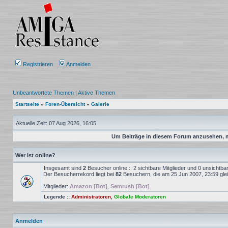
Registrieren
Anmelden
Unbeantwortete Themen
|
Aktive Themen
Startseite
»
Foren-Übersicht
»
Galerie
Aktuelle Zeit: 07 Aug 2026, 16:05
Um Beiträge in diesem Forum anzusehen, mu
Wer ist online?
Insgesamt sind
2
Besucher online :: 2 sichtbare Mitglieder und 0 unsichtba
Der Besucherrekord liegt bei
82
Besuchern, die am 25 Jun 2007, 23:59 gleic
Mitglieder:
Amazon [Bot]
,
Semrush [Bot]
Legende ::
Administratoren
,
Globale Moderatoren
Anmelden