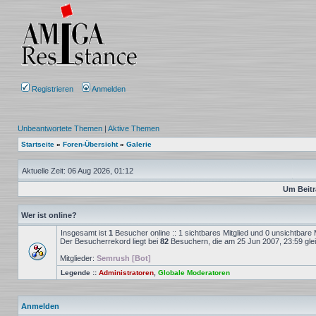
Registrieren
Anmelden
Unbeantwortete Themen
|
Aktive Themen
Startseite
»
Foren-Übersicht
»
Galerie
Aktuelle Zeit: 06 Aug 2026, 01:12
Um Beitr
Wer ist online?
Insgesamt ist
1
Besucher online :: 1 sichtbares Mitglied und 0 unsichtbare 
Der Besucherrekord liegt bei
82
Besuchern, die am 25 Jun 2007, 23:59 gleic
Mitglieder:
Semrush [Bot]
Legende ::
Administratoren
,
Globale Moderatoren
Anmelden