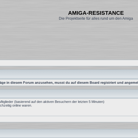
AMIGA-RESISTANCE
Die Projektseite für alles rund um den Amiga
äge in diesem Forum anzusehen, musst du auf diesem Board registriert und angemel
Mitglieder (basierend auf den aktiven Besuchern der letzten 5 Minuten)
hzeitig online waren.