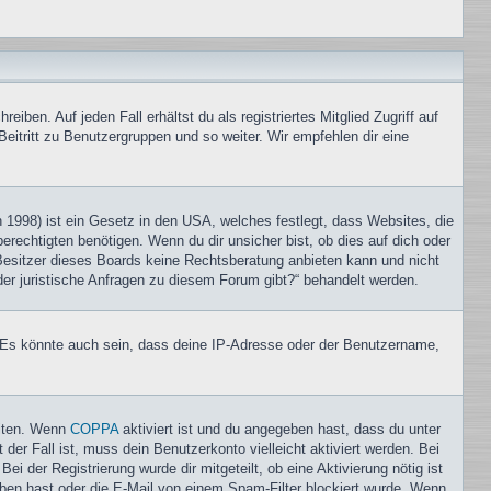
iben. Auf jeden Fall erhältst du als registriertes Mitglied Zugriff auf
Beitritt zu Benutzergruppen und so weiter. Wir empfehlen dir eine
1998) ist ein Gesetz in den USA, welches festlegt, dass Websites, die
echtigten benötigen. Wenn du dir unsicher bist, ob dies auf dich oder
r Besitzer dieses Boards keine Rechtsberatung anbieten kann und nicht
oder juristische Anfragen zu diesem Forum gibt?“ behandelt werden.
. Es könnte auch sein, dass deine IP-Adresse oder der Benutzername,
eiten. Wenn
COPPA
aktiviert ist und du angegeben hast, dass du unter
der Fall ist, muss dein Benutzerkonto vielleicht aktiviert werden. Bei
i der Registrierung wurde dir mitgeteilt, ob eine Aktivierung nötig ist
eben hast oder die E-Mail von einem Spam-Filter blockiert wurde. Wenn