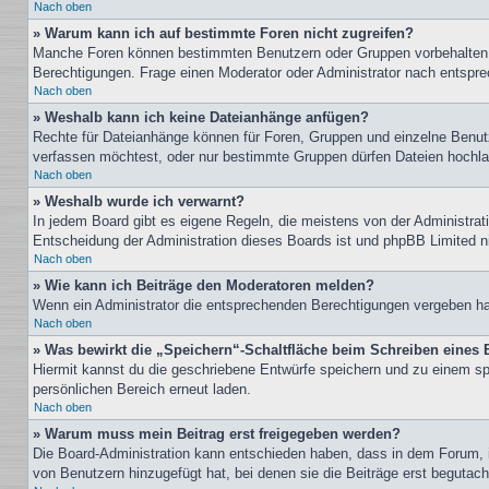
Nach oben
» Warum kann ich auf bestimmte Foren nicht zugreifen?
Manche Foren können bestimmten Benutzern oder Gruppen vorbehalten s
Berechtigungen. Frage einen Moderator oder Administrator nach entspr
Nach oben
» Weshalb kann ich keine Dateianhänge anfügen?
Rechte für Dateianhänge können für Foren, Gruppen und einzelne Benutz
verfassen möchtest, oder nur bestimmte Gruppen dürfen Dateien hochlade
Nach oben
» Weshalb wurde ich verwarnt?
In jedem Board gibt es eigene Regeln, die meistens von der Administrati
Entscheidung der Administration dieses Boards ist und phpBB Limited nic
Nach oben
» Wie kann ich Beiträge den Moderatoren melden?
Wenn ein Administrator die entsprechenden Berechtigungen vergeben hat,
Nach oben
» Was bewirkt die „Speichern“-Schaltfläche beim Schreiben eines 
Hiermit kannst du die geschriebene Entwürfe speichern und zu einem sp
persönlichen Bereich erneut laden.
Nach oben
» Warum muss mein Beitrag erst freigegeben werden?
Die Board-Administration kann entschieden haben, dass in dem Forum, in
von Benutzern hinzugefügt hat, bei denen sie die Beiträge erst begutach