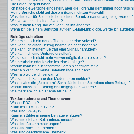
Wie kann ich verhindern, dass mein Benutzername in der Online-Liste aufta
Die Forenuhr geht falsch!
Ich habe die Zeitzone eingestellt, aber die Forenuhr geht immer noch falsch!
Meine Sprache steht auf diesem Board nicht zur Auswahl!
Was sind das für Bilder, die bei meinem Benutzernamen angezeigt werden?
Wie verwende ich einen Avatar?
Was ist mein Rang und wie kann ich ihn ändern?
Wenn ich bei einem Benutzer auf den E-Mail-Link klicke, werde ich aufgefo
Beiträge schreiben
Wie erstelle ich ein neues Thema oder eine Antwort?
Wie kann ich einen Beitrag bearbeiten oder löschen?
Wie kann ich meinem Beitrag eine Signatur anfügen?
Wie kann ich eine Umfrage erstellen?
Wieso kann ich nicht mehr Antwortmöglichkeiten erstellen?
Wie bearbeite oder lösche ich eine Umfrage?
Warum kann ich auf bestimmte Foren nicht zugreifen?
Weshalb kann ich keine Dateianhänge anfügen?
Weshalb wurde ich verwarnt?
Wie kann ich Beiträge den Moderatoren melden?
Was bewirkt die „Speichern“-Schaltfläche beim Schreiben eines Beitrags?
Warum muss mein Beitrag erst freigegeben werden?
Wie markiere ich ein Thema als neu?
Textformatierung und Thementypen
Was ist BBCode?
Kann ich HTML benutzen?
Was sind Smileys?
Kann ich Bilder in meine Beiträge einfügen?
Was sind globale Bekanntmachungen?
Was sind Bekanntmachungen?
Was sind wichtige Themen?
Was sind geschlossene Themen?