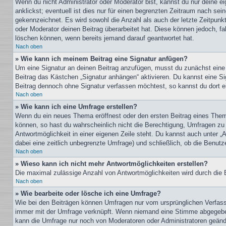
Wenn du nicht Administrator oder Moderator bist, kannst du nur deine e
anklickst; eventuell ist dies nur für einen begrenzten Zeitraum nach sei
gekennzeichnet. Es wird sowohl die Anzahl als auch der letzte Zeitpunk
oder Moderator deinen Beitrag überarbeitet hat. Diese können jedoch, fal
löschen können, wenn bereits jemand darauf geantwortet hat.
Nach oben
» Wie kann ich meinem Beitrag eine Signatur anfügen?
Um eine Signatur an deinen Beitrag anzufügen, musst du zunächst eine s
Beitrag das Kästchen „Signatur anhängen“ aktivieren. Du kannst eine S
Beitrag dennoch ohne Signatur verfassen möchtest, so kannst du dort ei
Nach oben
» Wie kann ich eine Umfrage erstellen?
Wenn du ein neues Thema eröffnest oder den ersten Beitrag eines Themas
können, so hast du wahrscheinlich nicht die Berechtigung, Umfragen zu e
Antwortmöglichkeit in einer eigenen Zeile steht. Du kannst auch unter „
dabei eine zeitlich unbegrenzte Umfrage) und schließlich, ob die Benut
Nach oben
» Wieso kann ich nicht mehr Antwortmöglichkeiten erstellen?
Die maximal zulässige Anzahl von Antwortmöglichkeiten wird durch die B
Nach oben
» Wie bearbeite oder lösche ich eine Umfrage?
Wie bei den Beiträgen können Umfragen nur vom ursprünglichen Verfasse
immer mit der Umfrage verknüpft. Wenn niemand eine Stimme abgegeben 
kann die Umfrage nur noch von Moderatoren oder Administratoren geände