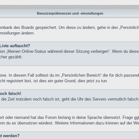
Benutzerpräferenzen und -einstellungen
atenbank des Boards gespeichert. Um diese zu ändern, gehe in den „Persönlich
nstellungen ändern.
Liste auftaucht?
tion „Meinen Online-Status während dieser Sitzung verbergen“. Wenn du diese
cher gezählt.
one. In diesem Fall solltest du im „Persönlichen Bereich“ die für dich passend
registriert bist, ist dies ein guter Grund, dies jetzt zu tun.
och falsch!
nd die Zeit trotzdem noch falsch ist, geht die Uhr des Servers vermutlich fals
iert oder niemand hat das Forum bislang in deine Sprache übersetzt. Frage gg
, wenn du es übersetzen würdest. Weitere Informationen dazu können auf der W
gt werden?