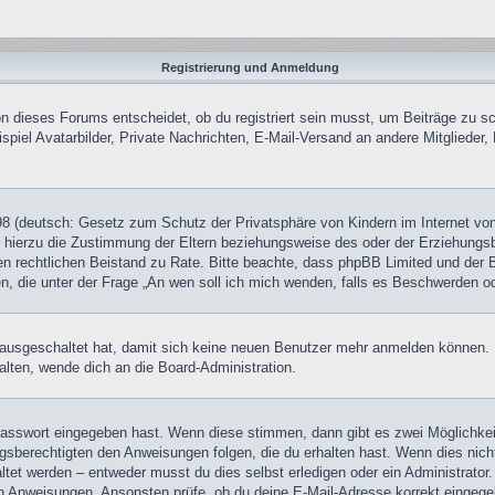
Registrierung und Anmeldung
 dieses Forums entscheidet, ob du registriert sein musst, um Beiträge zu schre
piel Avatarbilder, Private Nachrichten, E-Mail-Versand an andere Mitglieder, 
8 (deutsch: Gesetz zum Schutz der Privatsphäre von Kindern im Internet von 
hierzu die Zustimmung der Eltern beziehungsweise des oder der Erziehungsber
 einen rechtlichen Beistand zu Rate. Bitte beachte, dass phpBB Limited und de
chen, die unter der Frage „An wen soll ich mich wenden, falls es Beschwerden 
tt ausgeschaltet hat, damit sich keine neuen Benutzer mehr anmelden können
alten, wende dich an die Board-Administration.
 Passwort eingegeben hast. Wenn diese stimmen, dann gibt es zwei Möglichk
ngsberechtigten den Anweisungen folgen, die du erhalten hast. Wenn dies nicht 
et werden – entweder musst du dies selbst erledigen oder ein Administrator. Be
nen Anweisungen. Ansonsten prüfe, ob du deine E-Mail-Adresse korrekt eingeg