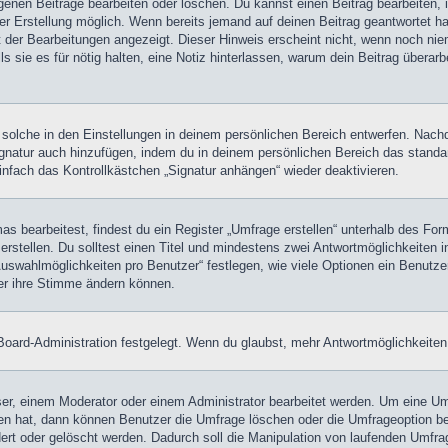
igenen Beiträge bearbeiten oder löschen. Du kannst einen Beitrag bearbeiten
ner Erstellung möglich. Wenn bereits jemand auf deinen Beitrag geantwortet ha
t der Bearbeitungen angezeigt. Dieser Hinweis erscheint nicht, wenn noch nie
ls sie es für nötig halten, eine Notiz hinterlassen, warum dein Beitrag überar
olche in den Einstellungen in deinem persönlichen Bereich entwerfen. Nachde
ignatur auch hinzufügen, indem du in deinem persönlichen Bereich das stand
nfach das Kontrollkästchen „Signatur anhängen“ wieder deaktivieren.
 bearbeitest, findest du ein Register „Umfrage erstellen“ unterhalb des Formu
rstellen. Du solltest einen Titel und mindestens zwei Antwortmöglichkeiten i
Auswahlmöglichkeiten pro Benutzer“ festlegen, wie viele Optionen ein Benutzer
zer ihre Stimme ändern können.
oard-Administration festgelegt. Wenn du glaubst, mehr Antwortmöglichkeiten 
r, einem Moderator oder einem Administrator bearbeitet werden. Um eine Umf
hat, dann können Benutzer die Umfrage löschen oder die Umfrageoption bear
rt oder gelöscht werden. Dadurch soll die Manipulation von laufenden Umfra