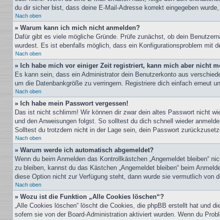
du dir sicher bist, dass deine E-Mail-Adresse korrekt eingegeben wurde,
Nach oben
» Warum kann ich mich nicht anmelden?
Dafür gibt es viele mögliche Gründe. Prüfe zunächst, ob dein Benutzern
wurdest. Es ist ebenfalls möglich, dass ein Konfigurationsproblem mit d
Nach oben
» Ich habe mich vor einiger Zeit registriert, kann mich aber nicht
Es kann sein, dass ein Administrator dein Benutzerkonto aus verschiede
um die Datenbankgröße zu verringern. Registriere dich einfach erneut u
Nach oben
» Ich habe mein Passwort vergessen!
Das ist nicht schlimm! Wir können dir zwar dein altes Passwort nicht w
und den Anweisungen folgst. So solltest du dich schnell wieder anmeld
Solltest du trotzdem nicht in der Lage sein, dein Passwort zurückzuset
Nach oben
» Warum werde ich automatisch abgemeldet?
Wenn du beim Anmelden das Kontrollkästchen „Angemeldet bleiben“ nicht
zu bleiben, kannst du das Kästchen „Angemeldet bleiben“ beim Anmelden
diese Option nicht zur Verfügung steht, dann wurde sie vermutlich von 
Nach oben
» Wozu ist die Funktion „Alle Cookies löschen“?
„Alle Cookies löschen“ löscht die Cookies, die phpBB erstellt hat und 
sofern sie von der Board-Administration aktiviert wurden. Wenn du Prob