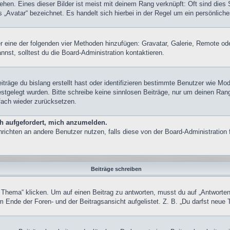
hen. Eines dieser Bilder ist meist mit deinem Rang verknüpft: Oft sind dies 
„Avatar“ bezeichnet. Es handelt sich hierbei in der Regel um ein persönliche
ber eine der folgenden vier Methoden hinzufügen: Gravatar, Galerie, Remote 
st, solltest du die Board-Administration kontaktieren.
träge du bislang erstellt hast oder identifizieren bestimmte Benutzer wie M
festgelegt wurden. Bitte schreibe keine sinnlosen Beiträge, nur um deinen Ra
fach wieder zurücksetzen.
ch aufgefordert, mich anzumelden.
achrichten an andere Benutzer nutzen, falls diese von der Board-Administrati
Beiträge schreiben
ma“ klicken. Um auf einen Beitrag zu antworten, musst du auf „Antworten“ kl
 Ende der Foren- und der Beitragsansicht aufgelistet. Z. B. „Du darfst neue 