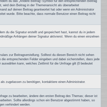
, indem du das „Ändere Beitrag“-Symbol für den entsprechenden Beitrag
t, wird dein Beitrag in der Themenansicht als überarbeitet
mand auf deinen Beitrag geantwortet hat oder wenn ein Administrator
beitet wurde. Bitte beachte, dass normale Benutzer einen Beitrag nicht
m du die Signatur erstellt und gespeichert hast, kannst du in jedem
ardmäßige Anhängen deiner Signatur aktivierst. Wenn du einen einzelnen
lars zur Beitragserstellung. Solltest du diesen Bereich nicht sehen
n die entsprechenden Felder eingeben und dabei sicherstellen, dass jede
 auswählen kann, welches Zeitlimit für die Umfrage gilt (0 bedeutet
als zugelassen zu benötigen, kontaktiere einen Administrator.
rage zu bearbeiten, ändere den ersten Beitrag des Themas; dieser ist
beiten. Sollte allerdings schon ein Benutzer abgestimmt haben, so
gen verhindert werden.