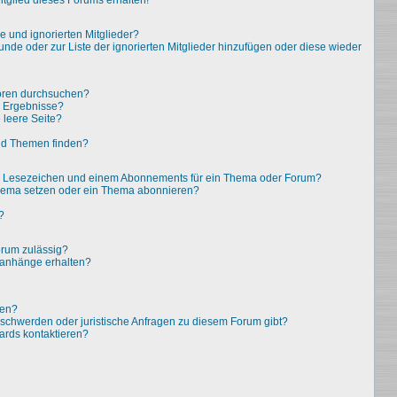
tglied dieses Forums erhalten!
e und ignorierten Mitglieder?
eunde oder zur Liste der ignorierten Mitglieder hinzufügen oder diese wieder
oren durchsuchen?
e Ergebnisse?
leere Seite?
nd Themen finden?
em Lesezeichen und einem Abonnements für ein Thema oder Forum?
Thema setzen oder ein Thema abonnieren?
?
rum zulässig?
eianhänge erhalten?
ten?
eschwerden oder juristische Anfragen zu diesem Forum gibt?
ards kontaktieren?