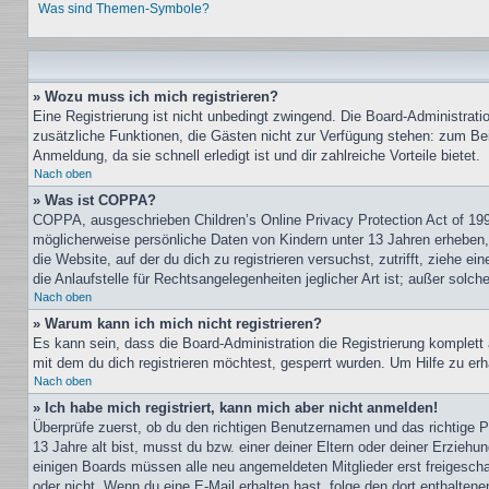
Was sind Themen-Symbole?
» Wozu muss ich mich registrieren?
Eine Registrierung ist nicht unbedingt zwingend. Die Board-Administration
zusätzliche Funktionen, die Gästen nicht zur Verfügung stehen: zum Beis
Anmeldung, da sie schnell erledigt ist und dir zahlreiche Vorteile bietet.
Nach oben
» Was ist COPPA?
COPPA, ausgeschrieben Children’s Online Privacy Protection Act of 199
möglicherweise persönliche Daten von Kindern unter 13 Jahren erheben, 
die Website, auf der du dich zu registrieren versuchst, zutrifft, ziehe
die Anlaufstelle für Rechtsangelegenheiten jeglicher Art ist; außer sol
Nach oben
» Warum kann ich mich nicht registrieren?
Es kann sein, dass die Board-Administration die Registrierung komple
mit dem du dich registrieren möchtest, gesperrt wurden. Um Hilfe zu erh
Nach oben
» Ich habe mich registriert, kann mich aber nicht anmelden!
Überprüfe zuerst, ob du den richtigen Benutzernamen und das richtige
13 Jahre alt bist, musst du bzw. einer deiner Eltern oder deiner Erziehu
einigen Boards müssen alle neu angemeldeten Mitglieder erst freigeschalt
oder nicht. Wenn du eine E-Mail erhalten hast, folge den dort enthalte