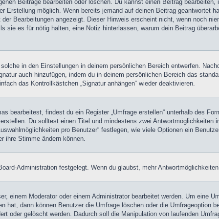
igenen Beiträge bearbeiten oder löschen. Du kannst einen Beitrag bearbeiten
ner Erstellung möglich. Wenn bereits jemand auf deinen Beitrag geantwortet ha
t der Bearbeitungen angezeigt. Dieser Hinweis erscheint nicht, wenn noch nie
ls sie es für nötig halten, eine Notiz hinterlassen, warum dein Beitrag überar
olche in den Einstellungen in deinem persönlichen Bereich entwerfen. Nachde
ignatur auch hinzufügen, indem du in deinem persönlichen Bereich das stand
nfach das Kontrollkästchen „Signatur anhängen“ wieder deaktivieren.
 bearbeitest, findest du ein Register „Umfrage erstellen“ unterhalb des Formu
rstellen. Du solltest einen Titel und mindestens zwei Antwortmöglichkeiten i
Auswahlmöglichkeiten pro Benutzer“ festlegen, wie viele Optionen ein Benutzer
zer ihre Stimme ändern können.
oard-Administration festgelegt. Wenn du glaubst, mehr Antwortmöglichkeiten 
r, einem Moderator oder einem Administrator bearbeitet werden. Um eine Umf
hat, dann können Benutzer die Umfrage löschen oder die Umfrageoption bear
rt oder gelöscht werden. Dadurch soll die Manipulation von laufenden Umfra