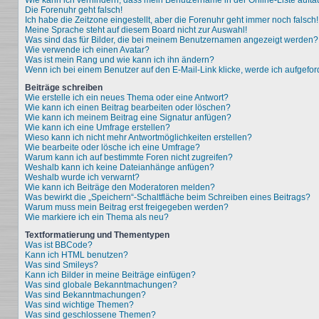
Wie kann ich verhindern, dass mein Benutzername in der Online-Liste aufta
Die Forenuhr geht falsch!
Ich habe die Zeitzone eingestellt, aber die Forenuhr geht immer noch falsch!
Meine Sprache steht auf diesem Board nicht zur Auswahl!
Was sind das für Bilder, die bei meinem Benutzernamen angezeigt werden?
Wie verwende ich einen Avatar?
Was ist mein Rang und wie kann ich ihn ändern?
Wenn ich bei einem Benutzer auf den E-Mail-Link klicke, werde ich aufgefo
Beiträge schreiben
Wie erstelle ich ein neues Thema oder eine Antwort?
Wie kann ich einen Beitrag bearbeiten oder löschen?
Wie kann ich meinem Beitrag eine Signatur anfügen?
Wie kann ich eine Umfrage erstellen?
Wieso kann ich nicht mehr Antwortmöglichkeiten erstellen?
Wie bearbeite oder lösche ich eine Umfrage?
Warum kann ich auf bestimmte Foren nicht zugreifen?
Weshalb kann ich keine Dateianhänge anfügen?
Weshalb wurde ich verwarnt?
Wie kann ich Beiträge den Moderatoren melden?
Was bewirkt die „Speichern“-Schaltfläche beim Schreiben eines Beitrags?
Warum muss mein Beitrag erst freigegeben werden?
Wie markiere ich ein Thema als neu?
Textformatierung und Thementypen
Was ist BBCode?
Kann ich HTML benutzen?
Was sind Smileys?
Kann ich Bilder in meine Beiträge einfügen?
Was sind globale Bekanntmachungen?
Was sind Bekanntmachungen?
Was sind wichtige Themen?
Was sind geschlossene Themen?