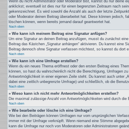
Wenn du nicht Administrator oder Moderator bist, kannst du nur deine e
anklickst; eventuell ist dies nur für einen begrenzten Zeitraum nach sei
gekennzeichnet. Es wird sowohl die Anzahl als auch der letzte Zeitpunk
oder Moderator deinen Beitrag überarbeitet hat. Diese können jedoch, fal
löschen können, wenn bereits jemand darauf geantwortet hat.
Nach oben
» Wie kann ich meinem Beitrag eine Signatur anfügen?
Um eine Signatur an deinen Beitrag anzufügen, musst du zunächst eine s
Beitrag das Kästchen „Signatur anhängen“ aktivieren. Du kannst eine S
Beitrag dennoch ohne Signatur verfassen möchtest, so kannst du dort ei
Nach oben
» Wie kann ich eine Umfrage erstellen?
Wenn du ein neues Thema eröffnest oder den ersten Beitrag eines Themas
können, so hast du wahrscheinlich nicht die Berechtigung, Umfragen zu e
Antwortmöglichkeit in einer eigenen Zeile steht. Du kannst auch unter „
dabei eine zeitlich unbegrenzte Umfrage) und schließlich, ob die Benut
Nach oben
» Wieso kann ich nicht mehr Antwortmöglichkeiten erstellen?
Die maximal zulässige Anzahl von Antwortmöglichkeiten wird durch die B
Nach oben
» Wie bearbeite oder lösche ich eine Umfrage?
Wie bei den Beiträgen können Umfragen nur vom ursprünglichen Verfasse
immer mit der Umfrage verknüpft. Wenn niemand eine Stimme abgegeben 
kann die Umfrage nur noch von Moderatoren oder Administratoren geände