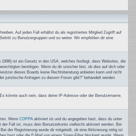
iben. Auf jeden Fall erhältst du als registriertes Mitglied Zugriff auf
Beitritt zu Benutzergruppen und so weiter. Wir empfehlen dir eine
1998) ist ein Gesetz in den USA, welches festlegt, dass Websites, die
echtigten benötigen. Wenn du dir unsicher bist, ob dies auf dich oder
r Besitzer dieses Boards keine Rechtsberatung anbieten kann und nicht
oder juristische Anfragen zu diesem Forum gibt?“ behandelt werden.
. Es könnte auch sein, dass deine IP-Adresse oder der Benutzername,
eiten. Wenn
COPPA
aktiviert ist und du angegeben hast, dass du unter
der Fall ist, muss dein Benutzerkonto vielleicht aktiviert werden. Bei
i der Registrierung wurde dir mitgeteilt, ob eine Aktivierung nötig ist
eben hast oder die E-Mail von einem Spam-Filter blockiert wurde. Wenn