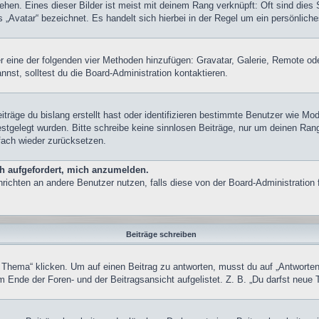
hen. Eines dieser Bilder ist meist mit deinem Rang verknüpft: Oft sind dies 
„Avatar“ bezeichnet. Es handelt sich hierbei in der Regel um ein persönliche
ber eine der folgenden vier Methoden hinzufügen: Gravatar, Galerie, Remote 
st, solltest du die Board-Administration kontaktieren.
träge du bislang erstellt hast oder identifizieren bestimmte Benutzer wie M
festgelegt wurden. Bitte schreibe keine sinnlosen Beiträge, nur um deinen Ra
fach wieder zurücksetzen.
ch aufgefordert, mich anzumelden.
achrichten an andere Benutzer nutzen, falls diese von der Board-Administrati
Beiträge schreiben
ma“ klicken. Um auf einen Beitrag zu antworten, musst du auf „Antworten“ kl
 Ende der Foren- und der Beitragsansicht aufgelistet. Z. B. „Du darfst neue 