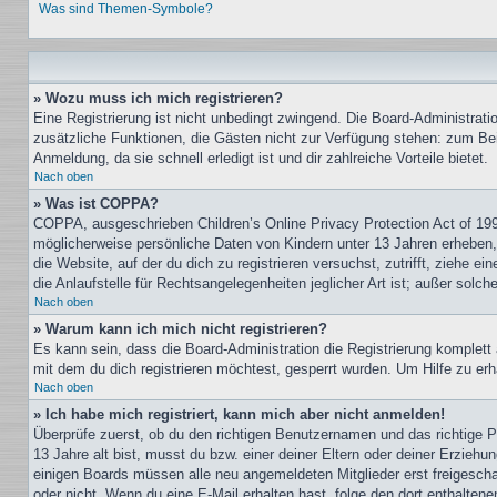
Was sind Themen-Symbole?
» Wozu muss ich mich registrieren?
Eine Registrierung ist nicht unbedingt zwingend. Die Board-Administration
zusätzliche Funktionen, die Gästen nicht zur Verfügung stehen: zum Beis
Anmeldung, da sie schnell erledigt ist und dir zahlreiche Vorteile bietet.
Nach oben
» Was ist COPPA?
COPPA, ausgeschrieben Children’s Online Privacy Protection Act of 199
möglicherweise persönliche Daten von Kindern unter 13 Jahren erheben, 
die Website, auf der du dich zu registrieren versuchst, zutrifft, ziehe
die Anlaufstelle für Rechtsangelegenheiten jeglicher Art ist; außer sol
Nach oben
» Warum kann ich mich nicht registrieren?
Es kann sein, dass die Board-Administration die Registrierung komple
mit dem du dich registrieren möchtest, gesperrt wurden. Um Hilfe zu erh
Nach oben
» Ich habe mich registriert, kann mich aber nicht anmelden!
Überprüfe zuerst, ob du den richtigen Benutzernamen und das richtige
13 Jahre alt bist, musst du bzw. einer deiner Eltern oder deiner Erziehu
einigen Boards müssen alle neu angemeldeten Mitglieder erst freigeschalt
oder nicht. Wenn du eine E-Mail erhalten hast, folge den dort enthalte