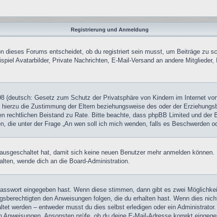
Registrierung und Anmeldung
 dieses Forums entscheidet, ob du registriert sein musst, um Beiträge zu schre
piel Avatarbilder, Private Nachrichten, E-Mail-Versand an andere Mitglieder, 
8 (deutsch: Gesetz zum Schutz der Privatsphäre von Kindern im Internet von 
hierzu die Zustimmung der Eltern beziehungsweise des oder der Erziehungsber
 einen rechtlichen Beistand zu Rate. Bitte beachte, dass phpBB Limited und de
chen, die unter der Frage „An wen soll ich mich wenden, falls es Beschwerden 
tt ausgeschaltet hat, damit sich keine neuen Benutzer mehr anmelden können
alten, wende dich an die Board-Administration.
 Passwort eingegeben hast. Wenn diese stimmen, dann gibt es zwei Möglichk
ngsberechtigten den Anweisungen folgen, die du erhalten hast. Wenn dies nicht 
et werden – entweder musst du dies selbst erledigen oder ein Administrator. Be
nen Anweisungen. Ansonsten prüfe, ob du deine E-Mail-Adresse korrekt eingeg