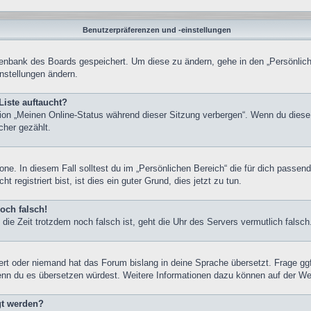
Benutzerpräferenzen und -einstellungen
atenbank des Boards gespeichert. Um diese zu ändern, gehe in den „Persönlich
nstellungen ändern.
Liste auftaucht?
tion „Meinen Online-Status während dieser Sitzung verbergen“. Wenn du diese
cher gezählt.
one. In diesem Fall solltest du im „Persönlichen Bereich“ die für dich passend
registriert bist, ist dies ein guter Grund, dies jetzt zu tun.
och falsch!
nd die Zeit trotzdem noch falsch ist, geht die Uhr des Servers vermutlich fals
iert oder niemand hat das Forum bislang in deine Sprache übersetzt. Frage gg
, wenn du es übersetzen würdest. Weitere Informationen dazu können auf der W
gt werden?