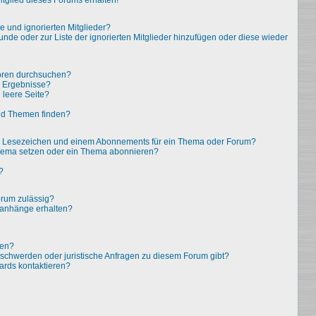
tglied dieses Forums erhalten!
e und ignorierten Mitglieder?
eunde oder zur Liste der ignorierten Mitglieder hinzufügen oder diese wieder
oren durchsuchen?
e Ergebnisse?
leere Seite?
nd Themen finden?
em Lesezeichen und einem Abonnements für ein Thema oder Forum?
Thema setzen oder ein Thema abonnieren?
?
rum zulässig?
eianhänge erhalten?
ten?
eschwerden oder juristische Anfragen zu diesem Forum gibt?
ards kontaktieren?