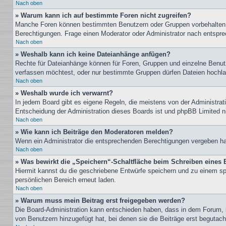
Nach oben
» Warum kann ich auf bestimmte Foren nicht zugreifen?
Manche Foren können bestimmten Benutzern oder Gruppen vorbehalten s
Berechtigungen. Frage einen Moderator oder Administrator nach entspr
Nach oben
» Weshalb kann ich keine Dateianhänge anfügen?
Rechte für Dateianhänge können für Foren, Gruppen und einzelne Benutz
verfassen möchtest, oder nur bestimmte Gruppen dürfen Dateien hochlade
Nach oben
» Weshalb wurde ich verwarnt?
In jedem Board gibt es eigene Regeln, die meistens von der Administrati
Entscheidung der Administration dieses Boards ist und phpBB Limited nic
Nach oben
» Wie kann ich Beiträge den Moderatoren melden?
Wenn ein Administrator die entsprechenden Berechtigungen vergeben hat,
Nach oben
» Was bewirkt die „Speichern“-Schaltfläche beim Schreiben eines 
Hiermit kannst du die geschriebene Entwürfe speichern und zu einem sp
persönlichen Bereich erneut laden.
Nach oben
» Warum muss mein Beitrag erst freigegeben werden?
Die Board-Administration kann entschieden haben, dass in dem Forum, in
von Benutzern hinzugefügt hat, bei denen sie die Beiträge erst begutach