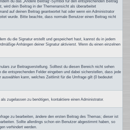
, indem du das „Ändere Beitrag“-Symbol für den entsprechenden Beitrag
t, wird dein Beitrag in der Themenansicht als überarbeitet
mand auf deinen Beitrag geantwortet hat oder wenn ein Administrator
beitet wurde. Bitte beachte, dass normale Benutzer einen Beitrag nicht
m du die Signatur erstellt und gespeichert hast, kannst du in jedem
ardmäßige Anhängen deiner Signatur aktivierst. Wenn du einen einzelnen
lars zur Beitragserstellung. Solltest du diesen Bereich nicht sehen
n die entsprechenden Felder eingeben und dabei sicherstellen, dass jede
 auswählen kann, welches Zeitlimit für die Umfrage gilt (0 bedeutet
als zugelassen zu benötigen, kontaktiere einen Administrator.
rage zu bearbeiten, ändere den ersten Beitrag des Themas; dieser ist
beiten. Sollte allerdings schon ein Benutzer abgestimmt haben, so
gen verhindert werden.