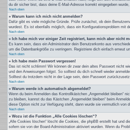
du dir sicher bist, dass deine E-Mail-Adresse korrekt eingegeben wurde,
Nach oben
» Warum kann ich mich nicht anmelden?
Dafür gibt es viele mögliche Gründe. Prüfe zunächst, ob dein Benutzern
wurdest. Es ist ebenfalls möglich, dass ein Konfigurationsproblem mit d
Nach oben
» Ich habe mich vor einiger Zeit registriert, kann mich aber nicht
Es kann sein, dass ein Administrator dein Benutzerkonto aus verschiede
um die Datenbankgröße zu verringern. Registriere dich einfach erneut u
Nach oben
» Ich habe mein Passwort vergessen!
Das ist nicht schlimm! Wir können dir zwar dein altes Passwort nicht w
und den Anweisungen folgst. So solltest du dich schnell wieder anmeld
Solltest du trotzdem nicht in der Lage sein, dein Passwort zurückzuset
Nach oben
» Warum werde ich automatisch abgemeldet?
Wenn du beim Anmelden das Kontrollkästchen „Angemeldet bleiben“ nicht
zu bleiben, kannst du das Kästchen „Angemeldet bleiben“ beim Anmelden
diese Option nicht zur Verfügung steht, dann wurde sie vermutlich von 
Nach oben
» Wozu ist die Funktion „Alle Cookies löschen“?
„Alle Cookies löschen“ löscht die Cookies, die phpBB erstellt hat und 
sofern sie von der Board-Administration aktiviert wurden. Wenn du Prob