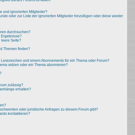
tglied dieses Forums erhalten!
e und ignorierten Mitglieder?
eunde oder zur Liste der ignorierten Mitglieder hinzufügen oder diese wieder
oren durchsuchen?
e Ergebnisse?
leere Seite?
nd Themen finden?
em Lesezeichen und einem Abonnements für ein Thema oder Forum?
Thema setzen oder ein Thema abonnieren?
?
rum zulässig?
eianhänge erhalten?
ten?
eschwerden oder juristische Anfragen zu diesem Forum gibt?
ards kontaktieren?