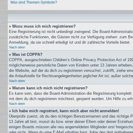
Was sind Themen-Symbole?
» Wozu muss ich mich registrieren?
Eine Registrierung ist nicht unbedingt zwingend. Die Board-Administration
zusätzliche Funktionen, die Gästen nicht zur Verfügung stehen: zum Beis
Anmeldung, da sie schnell erledigt ist und dir zahlreiche Vorteile bietet.
Nach oben
» Was ist COPPA?
COPPA, ausgeschrieben Children’s Online Privacy Protection Act of 199
möglicherweise persönliche Daten von Kindern unter 13 Jahren erheben, 
die Website, auf der du dich zu registrieren versuchst, zutrifft, ziehe
die Anlaufstelle für Rechtsangelegenheiten jeglicher Art ist; außer sol
Nach oben
» Warum kann ich mich nicht registrieren?
Es kann sein, dass die Board-Administration die Registrierung komple
mit dem du dich registrieren möchtest, gesperrt wurden. Um Hilfe zu erh
Nach oben
» Ich habe mich registriert, kann mich aber nicht anmelden!
Überprüfe zuerst, ob du den richtigen Benutzernamen und das richtige
13 Jahre alt bist, musst du bzw. einer deiner Eltern oder deiner Erziehu
einigen Boards müssen alle neu angemeldeten Mitglieder erst freigeschalt
oder nicht. Wenn du eine E-Mail erhalten hast, folge den dort enthalte