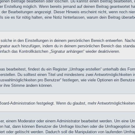
igenen Beiträge bearbeiten oder löschen. Du kannst einen Beitrag bearbeiten
ner Erstellung möglich. Wenn bereits jemand auf deinen Beitrag geantwortet ha
t der Bearbeitungen angezeigt. Dieser Hinweis erscheint nicht, wenn noch nie
ls sie es für nötig halten, eine Notiz hinterlassen, warum dein Beitrag überar
olche in den Einstellungen in deinem persönlichen Bereich entwerfen. Nachde
ignatur auch hinzufügen, indem du in deinem persönlichen Bereich das stand
nfach das Kontrollkästchen „Signatur anhängen“ wieder deaktivieren.
 bearbeitest, findest du ein Register „Umfrage erstellen“ unterhalb des Formu
rstellen. Du solltest einen Titel und mindestens zwei Antwortmöglichkeiten i
Auswahlmöglichkeiten pro Benutzer“ festlegen, wie viele Optionen ein Benutzer
zer ihre Stimme ändern können.
oard-Administration festgelegt. Wenn du glaubst, mehr Antwortmöglichkeiten 
r, einem Moderator oder einem Administrator bearbeitet werden. Um eine Umf
hat, dann können Benutzer die Umfrage löschen oder die Umfrageoption bear
rt oder gelöscht werden. Dadurch soll die Manipulation von laufenden Umfra