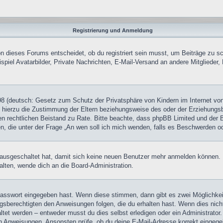
Registrierung und Anmeldung
 dieses Forums entscheidet, ob du registriert sein musst, um Beiträge zu schre
piel Avatarbilder, Private Nachrichten, E-Mail-Versand an andere Mitglieder, 
8 (deutsch: Gesetz zum Schutz der Privatsphäre von Kindern im Internet von 
hierzu die Zustimmung der Eltern beziehungsweise des oder der Erziehungsber
 einen rechtlichen Beistand zu Rate. Bitte beachte, dass phpBB Limited und de
chen, die unter der Frage „An wen soll ich mich wenden, falls es Beschwerden 
tt ausgeschaltet hat, damit sich keine neuen Benutzer mehr anmelden können
alten, wende dich an die Board-Administration.
 Passwort eingegeben hast. Wenn diese stimmen, dann gibt es zwei Möglichk
ngsberechtigten den Anweisungen folgen, die du erhalten hast. Wenn dies nicht 
et werden – entweder musst du dies selbst erledigen oder ein Administrator. Be
nen Anweisungen. Ansonsten prüfe, ob du deine E-Mail-Adresse korrekt eingeg