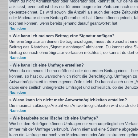
Wenn du nicht Administrator oder Moderator bist, kannst du nur deine e
anklickst; eventuell ist dies nur für einen begrenzten Zeitraum nach sei
gekennzeichnet. Es wird sowohl die Anzahl als auch der letzte Zeitpunk
oder Moderator deinen Beitrag überarbeitet hat. Diese können jedoch, fal
löschen können, wenn bereits jemand darauf geantwortet hat.
Nach oben
» Wie kann ich meinem Beitrag eine Signatur anfügen?
Um eine Signatur an deinen Beitrag anzufügen, musst du zunächst eine s
Beitrag das Kästchen „Signatur anhängen“ aktivieren. Du kannst eine S
Beitrag dennoch ohne Signatur verfassen möchtest, so kannst du dort ei
Nach oben
» Wie kann ich eine Umfrage erstellen?
Wenn du ein neues Thema eröffnest oder den ersten Beitrag eines Themas
können, so hast du wahrscheinlich nicht die Berechtigung, Umfragen zu e
Antwortmöglichkeit in einer eigenen Zeile steht. Du kannst auch unter „
dabei eine zeitlich unbegrenzte Umfrage) und schließlich, ob die Benut
Nach oben
» Wieso kann ich nicht mehr Antwortmöglichkeiten erstellen?
Die maximal zulässige Anzahl von Antwortmöglichkeiten wird durch die B
Nach oben
» Wie bearbeite oder lösche ich eine Umfrage?
Wie bei den Beiträgen können Umfragen nur vom ursprünglichen Verfasse
immer mit der Umfrage verknüpft. Wenn niemand eine Stimme abgegeben 
kann die Umfrage nur noch von Moderatoren oder Administratoren geände