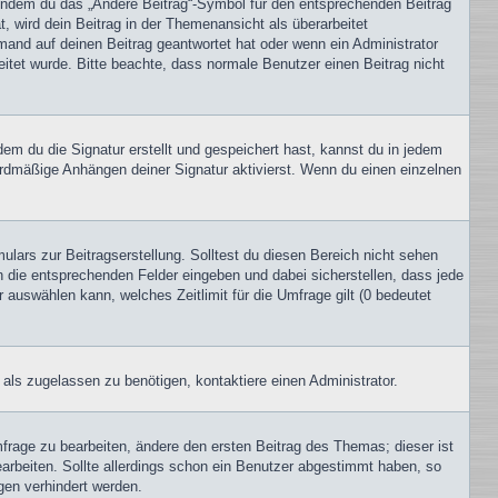
, indem du das „Ändere Beitrag“-Symbol für den entsprechenden Beitrag
t, wird dein Beitrag in der Themenansicht als überarbeitet
mand auf deinen Beitrag geantwortet hat oder wenn ein Administrator
beitet wurde. Bitte beachte, dass normale Benutzer einen Beitrag nicht
m du die Signatur erstellt und gespeichert hast, kannst du in jedem
ardmäßige Anhängen deiner Signatur aktivierst. Wenn du einen einzelnen
lars zur Beitragserstellung. Solltest du diesen Bereich nicht sehen
n die entsprechenden Felder eingeben und dabei sicherstellen, dass jede
 auswählen kann, welches Zeitlimit für die Umfrage gilt (0 bedeutet
als zugelassen zu benötigen, kontaktiere einen Administrator.
rage zu bearbeiten, ändere den ersten Beitrag des Themas; dieser ist
beiten. Sollte allerdings schon ein Benutzer abgestimmt haben, so
gen verhindert werden.