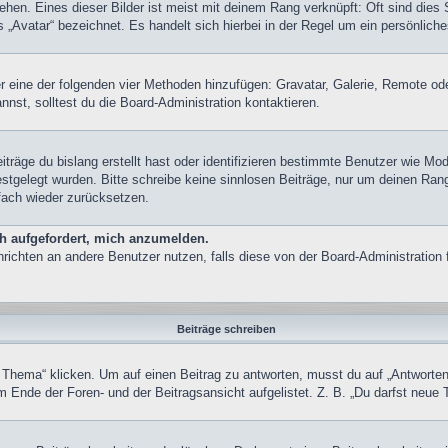
hen. Eines dieser Bilder ist meist mit deinem Rang verknüpft: Oft sind dies 
„Avatar“ bezeichnet. Es handelt sich hierbei in der Regel um ein persönliche
ber eine der folgenden vier Methoden hinzufügen: Gravatar, Galerie, Remote 
st, solltest du die Board-Administration kontaktieren.
träge du bislang erstellt hast oder identifizieren bestimmte Benutzer wie M
festgelegt wurden. Bitte schreibe keine sinnlosen Beiträge, nur um deinen Ra
fach wieder zurücksetzen.
ch aufgefordert, mich anzumelden.
achrichten an andere Benutzer nutzen, falls diese von der Board-Administrati
Beiträge schreiben
ma“ klicken. Um auf einen Beitrag zu antworten, musst du auf „Antworten“ kl
 Ende der Foren- und der Beitragsansicht aufgelistet. Z. B. „Du darfst neue 