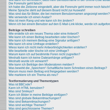
Wie kann ich verhindern, dass mein Benutzername in der Online-Liste aufta
Die Forenuhr geht falsch!
Ich habe die Zeitzone eingestellt, aber die Forenuhr geht immer noch falsch!
Meine Sprache steht auf diesem Board nicht zur Auswahl!
Was sind das für Bilder, die bei meinem Benutzernamen angezeigt werden?
Wie verwende ich einen Avatar?
Was ist mein Rang und wie kann ich ihn ändern?
Wenn ich bei einem Benutzer auf den E-Mail-Link klicke, werde ich aufgefo
Beiträge schreiben
Wie erstelle ich ein neues Thema oder eine Antwort?
Wie kann ich einen Beitrag bearbeiten oder löschen?
Wie kann ich meinem Beitrag eine Signatur anfügen?
Wie kann ich eine Umfrage erstellen?
Wieso kann ich nicht mehr Antwortmöglichkeiten erstellen?
Wie bearbeite oder lösche ich eine Umfrage?
Warum kann ich auf bestimmte Foren nicht zugreifen?
Weshalb kann ich keine Dateianhänge anfügen?
Weshalb wurde ich verwarnt?
Wie kann ich Beiträge den Moderatoren melden?
Was bewirkt die „Speichern“-Schaltfläche beim Schreiben eines Beitrags?
Warum muss mein Beitrag erst freigegeben werden?
Wie markiere ich ein Thema als neu?
Textformatierung und Thementypen
Was ist BBCode?
Kann ich HTML benutzen?
Was sind Smileys?
Kann ich Bilder in meine Beiträge einfügen?
Was sind globale Bekanntmachungen?
Was sind Bekanntmachungen?
Was sind wichtige Themen?
Was sind geschlossene Themen?