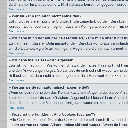
du dir sicher bist, dass deine E-Mail-Adresse korrekt eingegeben wurde,
Nach oben
» Warum kann ich mich nicht anmelden?
Dafür gibt es viele mögliche Gründe. Prüfe zunächst, ob dein Benutzern
wurdest. Es ist ebenfalls möglich, dass ein Konfigurationsproblem mit d
Nach oben
» Ich habe mich vor einiger Zeit registriert, kann mich aber nicht
Es kann sein, dass ein Administrator dein Benutzerkonto aus verschiede
um die Datenbankgröße zu verringern. Registriere dich einfach erneut u
Nach oben
» Ich habe mein Passwort vergessen!
Das ist nicht schlimm! Wir können dir zwar dein altes Passwort nicht w
und den Anweisungen folgst. So solltest du dich schnell wieder anmeld
Solltest du trotzdem nicht in der Lage sein, dein Passwort zurückzuset
Nach oben
» Warum werde ich automatisch abgemeldet?
Wenn du beim Anmelden das Kontrollkästchen „Angemeldet bleiben“ nicht
zu bleiben, kannst du das Kästchen „Angemeldet bleiben“ beim Anmelden
diese Option nicht zur Verfügung steht, dann wurde sie vermutlich von 
Nach oben
» Wozu ist die Funktion „Alle Cookies löschen“?
„Alle Cookies löschen“ löscht die Cookies, die phpBB erstellt hat und 
sofern sie von der Board-Administration aktiviert wurden. Wenn du Prob