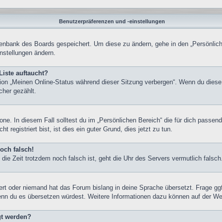
Benutzerpräferenzen und -einstellungen
atenbank des Boards gespeichert. Um diese zu ändern, gehe in den „Persönlich
nstellungen ändern.
Liste auftaucht?
tion „Meinen Online-Status während dieser Sitzung verbergen“. Wenn du diese
cher gezählt.
one. In diesem Fall solltest du im „Persönlichen Bereich“ die für dich passend
registriert bist, ist dies ein guter Grund, dies jetzt zu tun.
och falsch!
nd die Zeit trotzdem noch falsch ist, geht die Uhr des Servers vermutlich fals
iert oder niemand hat das Forum bislang in deine Sprache übersetzt. Frage gg
, wenn du es übersetzen würdest. Weitere Informationen dazu können auf der W
gt werden?