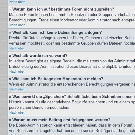
Nach oben
» Warum kann ich auf bestimmte Foren nicht zugreifen?
Manche Foren können bestimmten Benutzern oder Gruppen vorbehalten s
Berechtigungen. Frage einen Moderator oder Administrator nach entspr
Nach oben
» Weshalb kann ich keine Dateianhänge anfügen?
Rechte für Dateianhänge können für Foren, Gruppen und einzelne Benutz
verfassen möchtest, oder nur bestimmte Gruppen dürfen Dateien hochlade
Nach oben
» Weshalb wurde ich verwarnt?
In jedem Board gibt es eigene Regeln, die meistens von der Administrati
Entscheidung der Administration dieses Boards ist und phpBB Limited nic
Nach oben
» Wie kann ich Beiträge den Moderatoren melden?
Wenn ein Administrator die entsprechenden Berechtigungen vergeben hat,
Nach oben
» Was bewirkt die „Speichern“-Schaltfläche beim Schreiben eines 
Hiermit kannst du die geschriebene Entwürfe speichern und zu einem sp
persönlichen Bereich erneut laden.
Nach oben
» Warum muss mein Beitrag erst freigegeben werden?
Die Board-Administration kann entschieden haben, dass in dem Forum, in
von Benutzern hinzugefügt hat, bei denen sie die Beiträge erst begutach