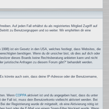
iben. Auf jeden Fall erhältst du als registriertes Mitglied Zugriff auf
Beitritt zu Benutzergruppen und so weiter. Wir empfehlen dir eine
1998) ist ein Gesetz in den USA, welches festlegt, dass Websites, die
echtigten benötigen. Wenn du dir unsicher bist, ob dies auf dich oder
r Besitzer dieses Boards keine Rechtsberatung anbieten kann und nicht
oder juristische Anfragen zu diesem Forum gibt?“ behandelt werden.
. Es könnte auch sein, dass deine IP-Adresse oder der Benutzername,
eiten. Wenn
COPPA
aktiviert ist und du angegeben hast, dass du unter
der Fall ist, muss dein Benutzerkonto vielleicht aktiviert werden. Bei
i der Registrierung wurde dir mitgeteilt, ob eine Aktivierung nötig ist
eben hast oder die E-Mail von einem Spam-Filter blockiert wurde. Wenn