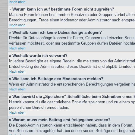
Nach oben
» Warum kann ich auf bestimmte Foren nicht zugreifen?
Manche Foren können bestimmten Benutzern oder Gruppen vorbehalten s
Berechtigungen. Frage einen Moderator oder Administrator nach entspr
Nach oben
» Weshalb kann ich keine Dateianhänge anfügen?
Rechte für Dateianhänge können für Foren, Gruppen und einzelne Benutz
verfassen möchtest, oder nur bestimmte Gruppen dürfen Dateien hochlade
Nach oben
» Weshalb wurde ich verwarnt?
In jedem Board gibt es eigene Regeln, die meistens von der Administrati
Entscheidung der Administration dieses Boards ist und phpBB Limited nic
Nach oben
» Wie kann ich Beiträge den Moderatoren melden?
Wenn ein Administrator die entsprechenden Berechtigungen vergeben hat,
Nach oben
» Was bewirkt die „Speichern“-Schaltfläche beim Schreiben eines 
Hiermit kannst du die geschriebene Entwürfe speichern und zu einem sp
persönlichen Bereich erneut laden.
Nach oben
» Warum muss mein Beitrag erst freigegeben werden?
Die Board-Administration kann entschieden haben, dass in dem Forum, in
von Benutzern hinzugefügt hat, bei denen sie die Beiträge erst begutach