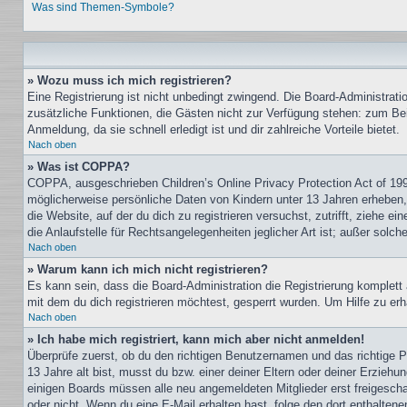
Was sind Themen-Symbole?
» Wozu muss ich mich registrieren?
Eine Registrierung ist nicht unbedingt zwingend. Die Board-Administration
zusätzliche Funktionen, die Gästen nicht zur Verfügung stehen: zum Beis
Anmeldung, da sie schnell erledigt ist und dir zahlreiche Vorteile bietet.
Nach oben
» Was ist COPPA?
COPPA, ausgeschrieben Children’s Online Privacy Protection Act of 199
möglicherweise persönliche Daten von Kindern unter 13 Jahren erheben, 
die Website, auf der du dich zu registrieren versuchst, zutrifft, ziehe
die Anlaufstelle für Rechtsangelegenheiten jeglicher Art ist; außer sol
Nach oben
» Warum kann ich mich nicht registrieren?
Es kann sein, dass die Board-Administration die Registrierung komple
mit dem du dich registrieren möchtest, gesperrt wurden. Um Hilfe zu erh
Nach oben
» Ich habe mich registriert, kann mich aber nicht anmelden!
Überprüfe zuerst, ob du den richtigen Benutzernamen und das richtige
13 Jahre alt bist, musst du bzw. einer deiner Eltern oder deiner Erziehu
einigen Boards müssen alle neu angemeldeten Mitglieder erst freigeschalt
oder nicht. Wenn du eine E-Mail erhalten hast, folge den dort enthalte