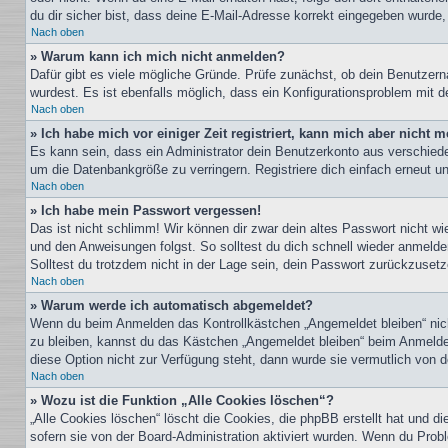
du dir sicher bist, dass deine E-Mail-Adresse korrekt eingegeben wurde,
Nach oben
» Warum kann ich mich nicht anmelden?
Dafür gibt es viele mögliche Gründe. Prüfe zunächst, ob dein Benutzern
wurdest. Es ist ebenfalls möglich, dass ein Konfigurationsproblem mit d
Nach oben
» Ich habe mich vor einiger Zeit registriert, kann mich aber nicht
Es kann sein, dass ein Administrator dein Benutzerkonto aus verschiede
um die Datenbankgröße zu verringern. Registriere dich einfach erneut u
Nach oben
» Ich habe mein Passwort vergessen!
Das ist nicht schlimm! Wir können dir zwar dein altes Passwort nicht w
und den Anweisungen folgst. So solltest du dich schnell wieder anmeld
Solltest du trotzdem nicht in der Lage sein, dein Passwort zurückzuset
Nach oben
» Warum werde ich automatisch abgemeldet?
Wenn du beim Anmelden das Kontrollkästchen „Angemeldet bleiben“ nicht
zu bleiben, kannst du das Kästchen „Angemeldet bleiben“ beim Anmelden
diese Option nicht zur Verfügung steht, dann wurde sie vermutlich von 
Nach oben
» Wozu ist die Funktion „Alle Cookies löschen“?
„Alle Cookies löschen“ löscht die Cookies, die phpBB erstellt hat und 
sofern sie von der Board-Administration aktiviert wurden. Wenn du Prob