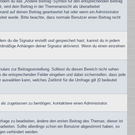
, indem du das „Ändere Beitrag“-Symbol für den entsprechenden Beitrag
t, wird dein Beitrag in der Themenansicht als überarbeitet
mand auf deinen Beitrag geantwortet hat oder wenn ein Administrator
beitet wurde. Bitte beachte, dass normale Benutzer einen Beitrag nicht
m du die Signatur erstellt und gespeichert hast, kannst du in jedem
ardmäßige Anhängen deiner Signatur aktivierst. Wenn du einen einzelnen
lars zur Beitragserstellung. Solltest du diesen Bereich nicht sehen
n die entsprechenden Felder eingeben und dabei sicherstellen, dass jede
 auswählen kann, welches Zeitlimit für die Umfrage gilt (0 bedeutet
als zugelassen zu benötigen, kontaktiere einen Administrator.
rage zu bearbeiten, ändere den ersten Beitrag des Themas; dieser ist
beiten. Sollte allerdings schon ein Benutzer abgestimmt haben, so
gen verhindert werden.