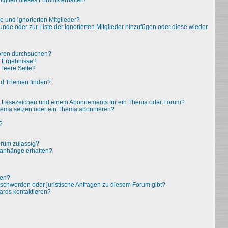
tglied dieses Forums erhalten!
e und ignorierten Mitglieder?
eunde oder zur Liste der ignorierten Mitglieder hinzufügen oder diese wieder
oren durchsuchen?
e Ergebnisse?
leere Seite?
nd Themen finden?
em Lesezeichen und einem Abonnements für ein Thema oder Forum?
Thema setzen oder ein Thema abonnieren?
?
rum zulässig?
eianhänge erhalten?
ten?
eschwerden oder juristische Anfragen zu diesem Forum gibt?
ards kontaktieren?