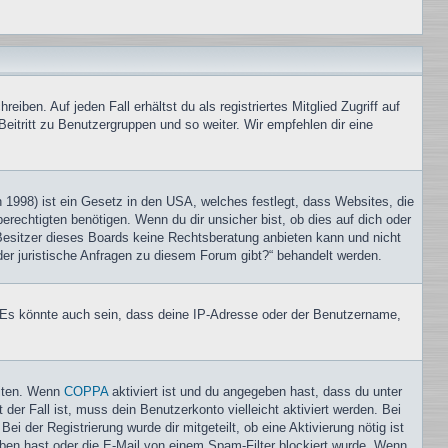
iben. Auf jeden Fall erhältst du als registriertes Mitglied Zugriff auf
Beitritt zu Benutzergruppen und so weiter. Wir empfehlen dir eine
1998) ist ein Gesetz in den USA, welches festlegt, dass Websites, die
echtigten benötigen. Wenn du dir unsicher bist, ob dies auf dich oder
r Besitzer dieses Boards keine Rechtsberatung anbieten kann und nicht
oder juristische Anfragen zu diesem Forum gibt?“ behandelt werden.
. Es könnte auch sein, dass deine IP-Adresse oder der Benutzername,
eiten. Wenn
COPPA
aktiviert ist und du angegeben hast, dass du unter
der Fall ist, muss dein Benutzerkonto vielleicht aktiviert werden. Bei
i der Registrierung wurde dir mitgeteilt, ob eine Aktivierung nötig ist
eben hast oder die E-Mail von einem Spam-Filter blockiert wurde. Wenn