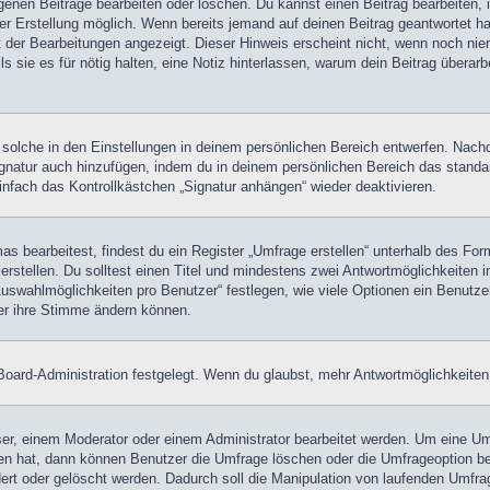
igenen Beiträge bearbeiten oder löschen. Du kannst einen Beitrag bearbeiten
ner Erstellung möglich. Wenn bereits jemand auf deinen Beitrag geantwortet ha
t der Bearbeitungen angezeigt. Dieser Hinweis erscheint nicht, wenn noch nie
ls sie es für nötig halten, eine Notiz hinterlassen, warum dein Beitrag überar
olche in den Einstellungen in deinem persönlichen Bereich entwerfen. Nachde
ignatur auch hinzufügen, indem du in deinem persönlichen Bereich das stand
nfach das Kontrollkästchen „Signatur anhängen“ wieder deaktivieren.
 bearbeitest, findest du ein Register „Umfrage erstellen“ unterhalb des Formu
rstellen. Du solltest einen Titel und mindestens zwei Antwortmöglichkeiten i
Auswahlmöglichkeiten pro Benutzer“ festlegen, wie viele Optionen ein Benutzer
zer ihre Stimme ändern können.
oard-Administration festgelegt. Wenn du glaubst, mehr Antwortmöglichkeiten 
r, einem Moderator oder einem Administrator bearbeitet werden. Um eine Umf
hat, dann können Benutzer die Umfrage löschen oder die Umfrageoption bear
rt oder gelöscht werden. Dadurch soll die Manipulation von laufenden Umfra