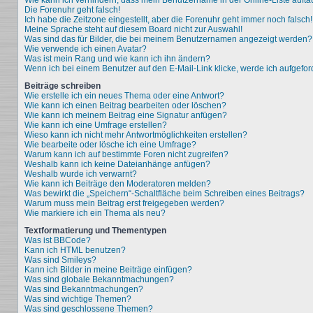
Wie kann ich verhindern, dass mein Benutzername in der Online-Liste aufta
Die Forenuhr geht falsch!
Ich habe die Zeitzone eingestellt, aber die Forenuhr geht immer noch falsch!
Meine Sprache steht auf diesem Board nicht zur Auswahl!
Was sind das für Bilder, die bei meinem Benutzernamen angezeigt werden?
Wie verwende ich einen Avatar?
Was ist mein Rang und wie kann ich ihn ändern?
Wenn ich bei einem Benutzer auf den E-Mail-Link klicke, werde ich aufgefo
Beiträge schreiben
Wie erstelle ich ein neues Thema oder eine Antwort?
Wie kann ich einen Beitrag bearbeiten oder löschen?
Wie kann ich meinem Beitrag eine Signatur anfügen?
Wie kann ich eine Umfrage erstellen?
Wieso kann ich nicht mehr Antwortmöglichkeiten erstellen?
Wie bearbeite oder lösche ich eine Umfrage?
Warum kann ich auf bestimmte Foren nicht zugreifen?
Weshalb kann ich keine Dateianhänge anfügen?
Weshalb wurde ich verwarnt?
Wie kann ich Beiträge den Moderatoren melden?
Was bewirkt die „Speichern“-Schaltfläche beim Schreiben eines Beitrags?
Warum muss mein Beitrag erst freigegeben werden?
Wie markiere ich ein Thema als neu?
Textformatierung und Thementypen
Was ist BBCode?
Kann ich HTML benutzen?
Was sind Smileys?
Kann ich Bilder in meine Beiträge einfügen?
Was sind globale Bekanntmachungen?
Was sind Bekanntmachungen?
Was sind wichtige Themen?
Was sind geschlossene Themen?