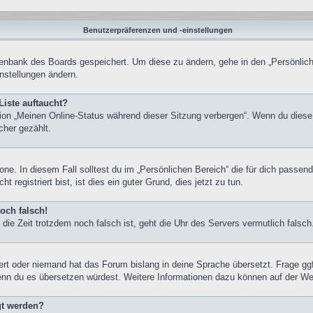
Benutzerpräferenzen und -einstellungen
atenbank des Boards gespeichert. Um diese zu ändern, gehe in den „Persönlich
nstellungen ändern.
Liste auftaucht?
tion „Meinen Online-Status während dieser Sitzung verbergen“. Wenn du diese
cher gezählt.
one. In diesem Fall solltest du im „Persönlichen Bereich“ die für dich passend
registriert bist, ist dies ein guter Grund, dies jetzt zu tun.
och falsch!
nd die Zeit trotzdem noch falsch ist, geht die Uhr des Servers vermutlich fals
iert oder niemand hat das Forum bislang in deine Sprache übersetzt. Frage gg
, wenn du es übersetzen würdest. Weitere Informationen dazu können auf der W
gt werden?