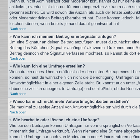
Wenn du nicht Administrator oder Moderator bist, kannst du nur deine e
anklickst; eventuell ist dies nur für einen begrenzten Zeitraum nach sei
gekennzeichnet. Es wird sowohl die Anzahl als auch der letzte Zeitpunk
oder Moderator deinen Beitrag überarbeitet hat. Diese können jedoch, fal
löschen können, wenn bereits jemand darauf geantwortet hat.
Nach oben
» Wie kann ich meinem Beitrag eine Signatur anfügen?
Um eine Signatur an deinen Beitrag anzufügen, musst du zunächst eine s
Beitrag das Kästchen „Signatur anhängen“ aktivieren. Du kannst eine S
Beitrag dennoch ohne Signatur verfassen möchtest, so kannst du dort ei
Nach oben
» Wie kann ich eine Umfrage erstellen?
Wenn du ein neues Thema eröffnest oder den ersten Beitrag eines Themas
können, so hast du wahrscheinlich nicht die Berechtigung, Umfragen zu e
Antwortmöglichkeit in einer eigenen Zeile steht. Du kannst auch unter „
dabei eine zeitlich unbegrenzte Umfrage) und schließlich, ob die Benut
Nach oben
» Wieso kann ich nicht mehr Antwortmöglichkeiten erstellen?
Die maximal zulässige Anzahl von Antwortmöglichkeiten wird durch die B
Nach oben
» Wie bearbeite oder lösche ich eine Umfrage?
Wie bei den Beiträgen können Umfragen nur vom ursprünglichen Verfasse
immer mit der Umfrage verknüpft. Wenn niemand eine Stimme abgegeben 
kann die Umfrage nur noch von Moderatoren oder Administratoren geände