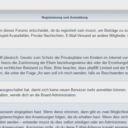
Registrierung und Anmeldung
 dieses Forums entscheidet, ob du registriert sein musst, um Beiträge zu schre
piel Avatarbilder, Private Nachrichten, E-Mail-Versand an andere Mitglieder, 
8 (deutsch: Gesetz zum Schutz der Privatsphäre von Kindern im Internet von 
hierzu die Zustimmung der Eltern beziehungsweise des oder der Erziehungsber
 einen rechtlichen Beistand zu Rate. Bitte beachte, dass phpBB Limited und de
chen, die unter der Frage „An wen soll ich mich wenden, falls es Beschwerden 
tt ausgeschaltet hat, damit sich keine neuen Benutzer mehr anmelden können
alten, wende dich an die Board-Administration.
 Passwort eingegeben hast. Wenn diese stimmen, dann gibt es zwei Möglichk
ngsberechtigten den Anweisungen folgen, die du erhalten hast. Wenn dies nicht 
et werden – entweder musst du dies selbst erledigen oder ein Administrator. Be
nen Anweisungen. Ansonsten prüfe, ob du deine E-Mail-Adresse korrekt eingeg