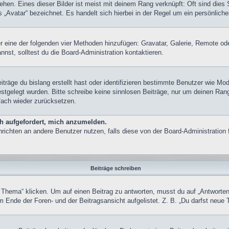
hen. Eines dieser Bilder ist meist mit deinem Rang verknüpft: Oft sind dies 
„Avatar“ bezeichnet. Es handelt sich hierbei in der Regel um ein persönliche
ber eine der folgenden vier Methoden hinzufügen: Gravatar, Galerie, Remote 
st, solltest du die Board-Administration kontaktieren.
träge du bislang erstellt hast oder identifizieren bestimmte Benutzer wie M
festgelegt wurden. Bitte schreibe keine sinnlosen Beiträge, nur um deinen Ra
fach wieder zurücksetzen.
ch aufgefordert, mich anzumelden.
achrichten an andere Benutzer nutzen, falls diese von der Board-Administrati
Beiträge schreiben
ma“ klicken. Um auf einen Beitrag zu antworten, musst du auf „Antworten“ kl
 Ende der Foren- und der Beitragsansicht aufgelistet. Z. B. „Du darfst neue 