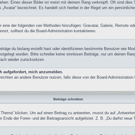
hen. Eines dieser Bilder ist meist mit deinem Rang verknüpft: Oft sind dies 
„Avatar“ bezeichnet. Es handelt sich hierbei in der Regel um ein persönliche
ber eine der folgenden vier Methoden hinzufügen: Gravatar, Galerie, Remote 
st, solltest du die Board-Administration kontaktieren.
träge du bislang erstellt hast oder identifizieren bestimmte Benutzer wie M
festgelegt wurden. Bitte schreibe keine sinnlosen Beiträge, nur um deinen Ra
fach wieder zurücksetzen.
ch aufgefordert, mich anzumelden.
achrichten an andere Benutzer nutzen, falls diese von der Board-Administrati
Beiträge schreiben
ma“ klicken. Um auf einen Beitrag zu antworten, musst du auf „Antworten“ kl
 Ende der Foren- und der Beitragsansicht aufgelistet. Z. B. „Du darfst neue 