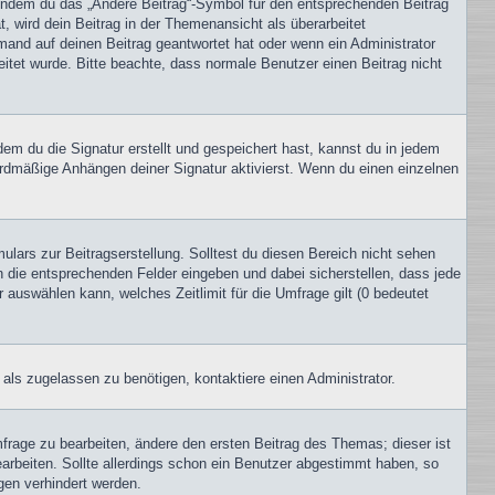
, indem du das „Ändere Beitrag“-Symbol für den entsprechenden Beitrag
t, wird dein Beitrag in der Themenansicht als überarbeitet
mand auf deinen Beitrag geantwortet hat oder wenn ein Administrator
beitet wurde. Bitte beachte, dass normale Benutzer einen Beitrag nicht
m du die Signatur erstellt und gespeichert hast, kannst du in jedem
ardmäßige Anhängen deiner Signatur aktivierst. Wenn du einen einzelnen
lars zur Beitragserstellung. Solltest du diesen Bereich nicht sehen
n die entsprechenden Felder eingeben und dabei sicherstellen, dass jede
 auswählen kann, welches Zeitlimit für die Umfrage gilt (0 bedeutet
als zugelassen zu benötigen, kontaktiere einen Administrator.
rage zu bearbeiten, ändere den ersten Beitrag des Themas; dieser ist
beiten. Sollte allerdings schon ein Benutzer abgestimmt haben, so
gen verhindert werden.