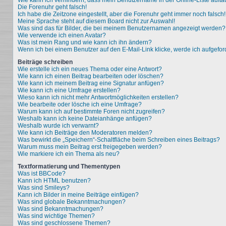
Wie kann ich verhindern, dass mein Benutzername in der Online-Liste aufta
Die Forenuhr geht falsch!
Ich habe die Zeitzone eingestellt, aber die Forenuhr geht immer noch falsch!
Meine Sprache steht auf diesem Board nicht zur Auswahl!
Was sind das für Bilder, die bei meinem Benutzernamen angezeigt werden?
Wie verwende ich einen Avatar?
Was ist mein Rang und wie kann ich ihn ändern?
Wenn ich bei einem Benutzer auf den E-Mail-Link klicke, werde ich aufgefo
Beiträge schreiben
Wie erstelle ich ein neues Thema oder eine Antwort?
Wie kann ich einen Beitrag bearbeiten oder löschen?
Wie kann ich meinem Beitrag eine Signatur anfügen?
Wie kann ich eine Umfrage erstellen?
Wieso kann ich nicht mehr Antwortmöglichkeiten erstellen?
Wie bearbeite oder lösche ich eine Umfrage?
Warum kann ich auf bestimmte Foren nicht zugreifen?
Weshalb kann ich keine Dateianhänge anfügen?
Weshalb wurde ich verwarnt?
Wie kann ich Beiträge den Moderatoren melden?
Was bewirkt die „Speichern“-Schaltfläche beim Schreiben eines Beitrags?
Warum muss mein Beitrag erst freigegeben werden?
Wie markiere ich ein Thema als neu?
Textformatierung und Thementypen
Was ist BBCode?
Kann ich HTML benutzen?
Was sind Smileys?
Kann ich Bilder in meine Beiträge einfügen?
Was sind globale Bekanntmachungen?
Was sind Bekanntmachungen?
Was sind wichtige Themen?
Was sind geschlossene Themen?