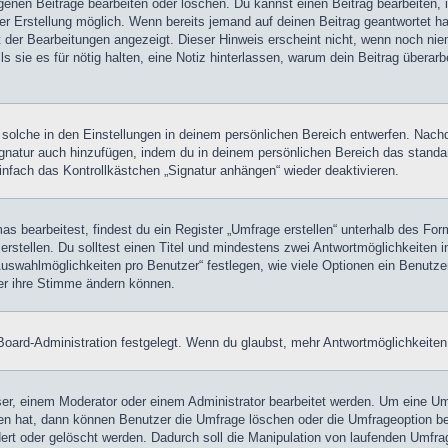
igenen Beiträge bearbeiten oder löschen. Du kannst einen Beitrag bearbeiten
ner Erstellung möglich. Wenn bereits jemand auf deinen Beitrag geantwortet ha
t der Bearbeitungen angezeigt. Dieser Hinweis erscheint nicht, wenn noch nie
ls sie es für nötig halten, eine Notiz hinterlassen, warum dein Beitrag überar
olche in den Einstellungen in deinem persönlichen Bereich entwerfen. Nachde
ignatur auch hinzufügen, indem du in deinem persönlichen Bereich das stand
nfach das Kontrollkästchen „Signatur anhängen“ wieder deaktivieren.
 bearbeitest, findest du ein Register „Umfrage erstellen“ unterhalb des Formu
rstellen. Du solltest einen Titel und mindestens zwei Antwortmöglichkeiten i
Auswahlmöglichkeiten pro Benutzer“ festlegen, wie viele Optionen ein Benutzer
zer ihre Stimme ändern können.
oard-Administration festgelegt. Wenn du glaubst, mehr Antwortmöglichkeiten 
r, einem Moderator oder einem Administrator bearbeitet werden. Um eine Umf
hat, dann können Benutzer die Umfrage löschen oder die Umfrageoption bear
rt oder gelöscht werden. Dadurch soll die Manipulation von laufenden Umfra