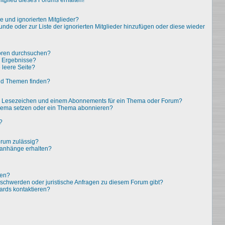
tglied dieses Forums erhalten!
e und ignorierten Mitglieder?
eunde oder zur Liste der ignorierten Mitglieder hinzufügen oder diese wieder
oren durchsuchen?
e Ergebnisse?
leere Seite?
nd Themen finden?
em Lesezeichen und einem Abonnements für ein Thema oder Forum?
Thema setzen oder ein Thema abonnieren?
?
rum zulässig?
eianhänge erhalten?
ten?
eschwerden oder juristische Anfragen zu diesem Forum gibt?
ards kontaktieren?