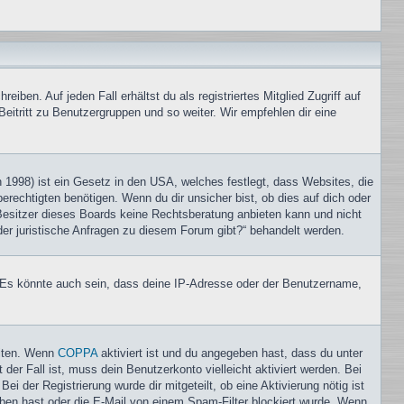
iben. Auf jeden Fall erhältst du als registriertes Mitglied Zugriff auf
Beitritt zu Benutzergruppen und so weiter. Wir empfehlen dir eine
1998) ist ein Gesetz in den USA, welches festlegt, dass Websites, die
echtigten benötigen. Wenn du dir unsicher bist, ob dies auf dich oder
r Besitzer dieses Boards keine Rechtsberatung anbieten kann und nicht
oder juristische Anfragen zu diesem Forum gibt?“ behandelt werden.
. Es könnte auch sein, dass deine IP-Adresse oder der Benutzername,
eiten. Wenn
COPPA
aktiviert ist und du angegeben hast, dass du unter
der Fall ist, muss dein Benutzerkonto vielleicht aktiviert werden. Bei
i der Registrierung wurde dir mitgeteilt, ob eine Aktivierung nötig ist
eben hast oder die E-Mail von einem Spam-Filter blockiert wurde. Wenn