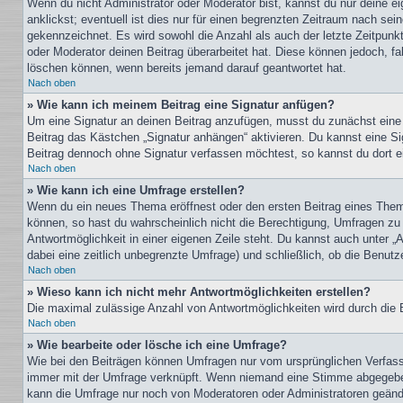
Wenn du nicht Administrator oder Moderator bist, kannst du nur deine e
anklickst; eventuell ist dies nur für einen begrenzten Zeitraum nach sei
gekennzeichnet. Es wird sowohl die Anzahl als auch der letzte Zeitpunk
oder Moderator deinen Beitrag überarbeitet hat. Diese können jedoch, fal
löschen können, wenn bereits jemand darauf geantwortet hat.
Nach oben
» Wie kann ich meinem Beitrag eine Signatur anfügen?
Um eine Signatur an deinen Beitrag anzufügen, musst du zunächst eine s
Beitrag das Kästchen „Signatur anhängen“ aktivieren. Du kannst eine S
Beitrag dennoch ohne Signatur verfassen möchtest, so kannst du dort ei
Nach oben
» Wie kann ich eine Umfrage erstellen?
Wenn du ein neues Thema eröffnest oder den ersten Beitrag eines Themas
können, so hast du wahrscheinlich nicht die Berechtigung, Umfragen zu e
Antwortmöglichkeit in einer eigenen Zeile steht. Du kannst auch unter „
dabei eine zeitlich unbegrenzte Umfrage) und schließlich, ob die Benut
Nach oben
» Wieso kann ich nicht mehr Antwortmöglichkeiten erstellen?
Die maximal zulässige Anzahl von Antwortmöglichkeiten wird durch die B
Nach oben
» Wie bearbeite oder lösche ich eine Umfrage?
Wie bei den Beiträgen können Umfragen nur vom ursprünglichen Verfasse
immer mit der Umfrage verknüpft. Wenn niemand eine Stimme abgegeben 
kann die Umfrage nur noch von Moderatoren oder Administratoren geände