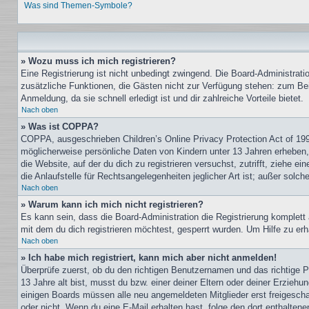
Was sind Themen-Symbole?
» Wozu muss ich mich registrieren?
Eine Registrierung ist nicht unbedingt zwingend. Die Board-Administration
zusätzliche Funktionen, die Gästen nicht zur Verfügung stehen: zum Beis
Anmeldung, da sie schnell erledigt ist und dir zahlreiche Vorteile bietet.
Nach oben
» Was ist COPPA?
COPPA, ausgeschrieben Children’s Online Privacy Protection Act of 199
möglicherweise persönliche Daten von Kindern unter 13 Jahren erheben, 
die Website, auf der du dich zu registrieren versuchst, zutrifft, ziehe
die Anlaufstelle für Rechtsangelegenheiten jeglicher Art ist; außer sol
Nach oben
» Warum kann ich mich nicht registrieren?
Es kann sein, dass die Board-Administration die Registrierung komple
mit dem du dich registrieren möchtest, gesperrt wurden. Um Hilfe zu erh
Nach oben
» Ich habe mich registriert, kann mich aber nicht anmelden!
Überprüfe zuerst, ob du den richtigen Benutzernamen und das richtige
13 Jahre alt bist, musst du bzw. einer deiner Eltern oder deiner Erziehu
einigen Boards müssen alle neu angemeldeten Mitglieder erst freigeschalt
oder nicht. Wenn du eine E-Mail erhalten hast, folge den dort enthalte