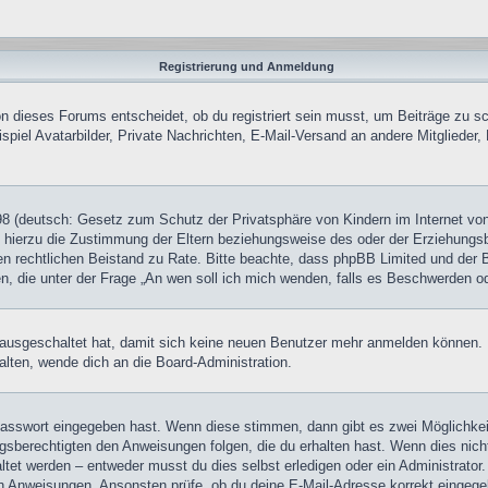
Registrierung und Anmeldung
 dieses Forums entscheidet, ob du registriert sein musst, um Beiträge zu schre
piel Avatarbilder, Private Nachrichten, E-Mail-Versand an andere Mitglieder, 
8 (deutsch: Gesetz zum Schutz der Privatsphäre von Kindern im Internet von 
hierzu die Zustimmung der Eltern beziehungsweise des oder der Erziehungsber
 einen rechtlichen Beistand zu Rate. Bitte beachte, dass phpBB Limited und de
chen, die unter der Frage „An wen soll ich mich wenden, falls es Beschwerden 
tt ausgeschaltet hat, damit sich keine neuen Benutzer mehr anmelden können
alten, wende dich an die Board-Administration.
 Passwort eingegeben hast. Wenn diese stimmen, dann gibt es zwei Möglichk
ngsberechtigten den Anweisungen folgen, die du erhalten hast. Wenn dies nicht 
et werden – entweder musst du dies selbst erledigen oder ein Administrator. Be
nen Anweisungen. Ansonsten prüfe, ob du deine E-Mail-Adresse korrekt eingeg