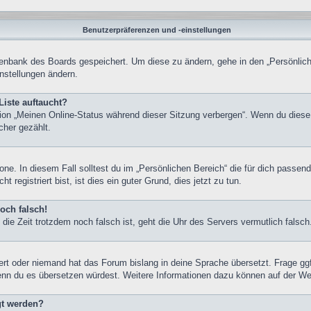
Benutzerpräferenzen und -einstellungen
atenbank des Boards gespeichert. Um diese zu ändern, gehe in den „Persönlich
nstellungen ändern.
Liste auftaucht?
tion „Meinen Online-Status während dieser Sitzung verbergen“. Wenn du diese
cher gezählt.
one. In diesem Fall solltest du im „Persönlichen Bereich“ die für dich passend
registriert bist, ist dies ein guter Grund, dies jetzt zu tun.
och falsch!
nd die Zeit trotzdem noch falsch ist, geht die Uhr des Servers vermutlich fals
iert oder niemand hat das Forum bislang in deine Sprache übersetzt. Frage gg
, wenn du es übersetzen würdest. Weitere Informationen dazu können auf der W
gt werden?