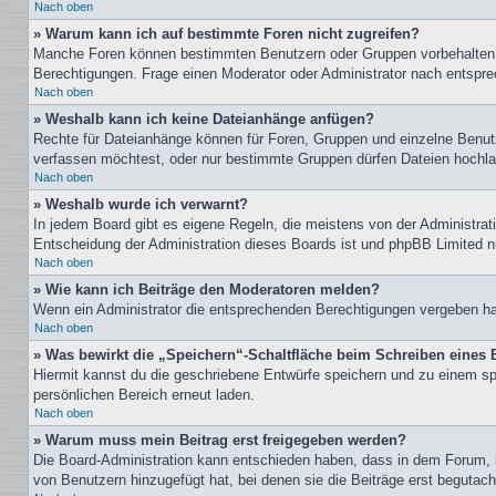
Nach oben
» Warum kann ich auf bestimmte Foren nicht zugreifen?
Manche Foren können bestimmten Benutzern oder Gruppen vorbehalten s
Berechtigungen. Frage einen Moderator oder Administrator nach entspr
Nach oben
» Weshalb kann ich keine Dateianhänge anfügen?
Rechte für Dateianhänge können für Foren, Gruppen und einzelne Benutz
verfassen möchtest, oder nur bestimmte Gruppen dürfen Dateien hochlade
Nach oben
» Weshalb wurde ich verwarnt?
In jedem Board gibt es eigene Regeln, die meistens von der Administrati
Entscheidung der Administration dieses Boards ist und phpBB Limited nic
Nach oben
» Wie kann ich Beiträge den Moderatoren melden?
Wenn ein Administrator die entsprechenden Berechtigungen vergeben hat,
Nach oben
» Was bewirkt die „Speichern“-Schaltfläche beim Schreiben eines 
Hiermit kannst du die geschriebene Entwürfe speichern und zu einem sp
persönlichen Bereich erneut laden.
Nach oben
» Warum muss mein Beitrag erst freigegeben werden?
Die Board-Administration kann entschieden haben, dass in dem Forum, in
von Benutzern hinzugefügt hat, bei denen sie die Beiträge erst begutach