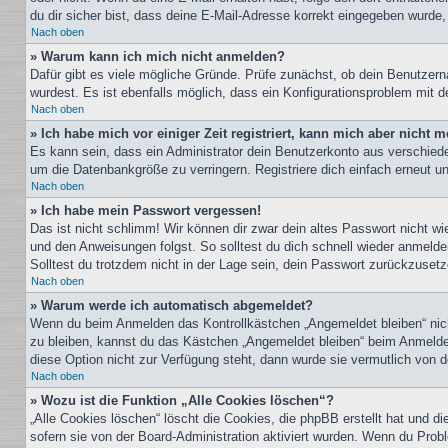
du dir sicher bist, dass deine E-Mail-Adresse korrekt eingegeben wurde,
Nach oben
» Warum kann ich mich nicht anmelden?
Dafür gibt es viele mögliche Gründe. Prüfe zunächst, ob dein Benutzern
wurdest. Es ist ebenfalls möglich, dass ein Konfigurationsproblem mit d
Nach oben
» Ich habe mich vor einiger Zeit registriert, kann mich aber nicht
Es kann sein, dass ein Administrator dein Benutzerkonto aus verschiede
um die Datenbankgröße zu verringern. Registriere dich einfach erneut u
Nach oben
» Ich habe mein Passwort vergessen!
Das ist nicht schlimm! Wir können dir zwar dein altes Passwort nicht w
und den Anweisungen folgst. So solltest du dich schnell wieder anmeld
Solltest du trotzdem nicht in der Lage sein, dein Passwort zurückzuset
Nach oben
» Warum werde ich automatisch abgemeldet?
Wenn du beim Anmelden das Kontrollkästchen „Angemeldet bleiben“ nicht
zu bleiben, kannst du das Kästchen „Angemeldet bleiben“ beim Anmelden
diese Option nicht zur Verfügung steht, dann wurde sie vermutlich von 
Nach oben
» Wozu ist die Funktion „Alle Cookies löschen“?
„Alle Cookies löschen“ löscht die Cookies, die phpBB erstellt hat und 
sofern sie von der Board-Administration aktiviert wurden. Wenn du Prob