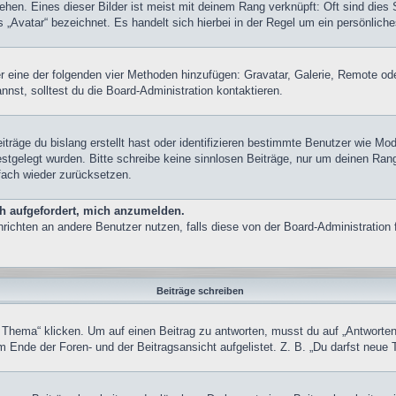
hen. Eines dieser Bilder ist meist mit deinem Rang verknüpft: Oft sind dies 
„Avatar“ bezeichnet. Es handelt sich hierbei in der Regel um ein persönliche
ber eine der folgenden vier Methoden hinzufügen: Gravatar, Galerie, Remote 
st, solltest du die Board-Administration kontaktieren.
träge du bislang erstellt hast oder identifizieren bestimmte Benutzer wie M
festgelegt wurden. Bitte schreibe keine sinnlosen Beiträge, nur um deinen Ra
fach wieder zurücksetzen.
ch aufgefordert, mich anzumelden.
achrichten an andere Benutzer nutzen, falls diese von der Board-Administrati
Beiträge schreiben
ma“ klicken. Um auf einen Beitrag zu antworten, musst du auf „Antworten“ kl
 Ende der Foren- und der Beitragsansicht aufgelistet. Z. B. „Du darfst neue 