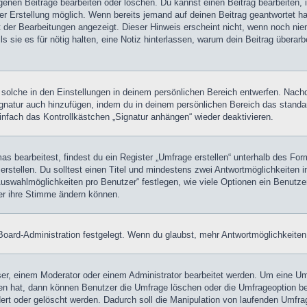
igenen Beiträge bearbeiten oder löschen. Du kannst einen Beitrag bearbeiten
ner Erstellung möglich. Wenn bereits jemand auf deinen Beitrag geantwortet ha
t der Bearbeitungen angezeigt. Dieser Hinweis erscheint nicht, wenn noch nie
ls sie es für nötig halten, eine Notiz hinterlassen, warum dein Beitrag überar
olche in den Einstellungen in deinem persönlichen Bereich entwerfen. Nachde
ignatur auch hinzufügen, indem du in deinem persönlichen Bereich das stand
nfach das Kontrollkästchen „Signatur anhängen“ wieder deaktivieren.
 bearbeitest, findest du ein Register „Umfrage erstellen“ unterhalb des Formu
rstellen. Du solltest einen Titel und mindestens zwei Antwortmöglichkeiten i
Auswahlmöglichkeiten pro Benutzer“ festlegen, wie viele Optionen ein Benutzer
zer ihre Stimme ändern können.
oard-Administration festgelegt. Wenn du glaubst, mehr Antwortmöglichkeiten 
r, einem Moderator oder einem Administrator bearbeitet werden. Um eine Umf
hat, dann können Benutzer die Umfrage löschen oder die Umfrageoption bear
rt oder gelöscht werden. Dadurch soll die Manipulation von laufenden Umfra