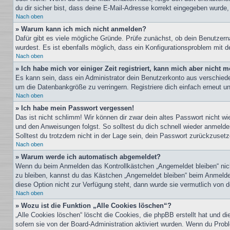
du dir sicher bist, dass deine E-Mail-Adresse korrekt eingegeben wurde,
Nach oben
» Warum kann ich mich nicht anmelden?
Dafür gibt es viele mögliche Gründe. Prüfe zunächst, ob dein Benutzern
wurdest. Es ist ebenfalls möglich, dass ein Konfigurationsproblem mit d
Nach oben
» Ich habe mich vor einiger Zeit registriert, kann mich aber nicht
Es kann sein, dass ein Administrator dein Benutzerkonto aus verschiede
um die Datenbankgröße zu verringern. Registriere dich einfach erneut u
Nach oben
» Ich habe mein Passwort vergessen!
Das ist nicht schlimm! Wir können dir zwar dein altes Passwort nicht w
und den Anweisungen folgst. So solltest du dich schnell wieder anmeld
Solltest du trotzdem nicht in der Lage sein, dein Passwort zurückzuset
Nach oben
» Warum werde ich automatisch abgemeldet?
Wenn du beim Anmelden das Kontrollkästchen „Angemeldet bleiben“ nicht
zu bleiben, kannst du das Kästchen „Angemeldet bleiben“ beim Anmelden
diese Option nicht zur Verfügung steht, dann wurde sie vermutlich von 
Nach oben
» Wozu ist die Funktion „Alle Cookies löschen“?
„Alle Cookies löschen“ löscht die Cookies, die phpBB erstellt hat und 
sofern sie von der Board-Administration aktiviert wurden. Wenn du Prob