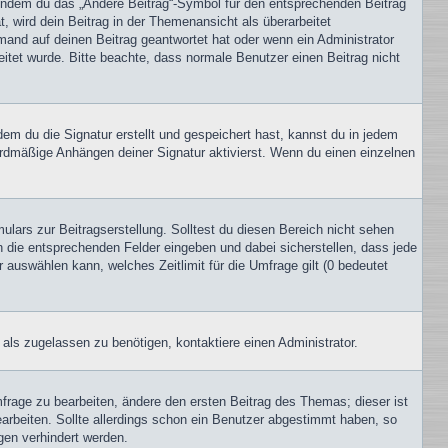
, indem du das „Ändere Beitrag“-Symbol für den entsprechenden Beitrag
t, wird dein Beitrag in der Themenansicht als überarbeitet
mand auf deinen Beitrag geantwortet hat oder wenn ein Administrator
beitet wurde. Bitte beachte, dass normale Benutzer einen Beitrag nicht
m du die Signatur erstellt und gespeichert hast, kannst du in jedem
ardmäßige Anhängen deiner Signatur aktivierst. Wenn du einen einzelnen
lars zur Beitragserstellung. Solltest du diesen Bereich nicht sehen
n die entsprechenden Felder eingeben und dabei sicherstellen, dass jede
 auswählen kann, welches Zeitlimit für die Umfrage gilt (0 bedeutet
als zugelassen zu benötigen, kontaktiere einen Administrator.
rage zu bearbeiten, ändere den ersten Beitrag des Themas; dieser ist
beiten. Sollte allerdings schon ein Benutzer abgestimmt haben, so
gen verhindert werden.