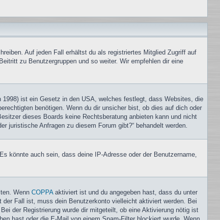
iben. Auf jeden Fall erhältst du als registriertes Mitglied Zugriff auf
Beitritt zu Benutzergruppen und so weiter. Wir empfehlen dir eine
1998) ist ein Gesetz in den USA, welches festlegt, dass Websites, die
echtigten benötigen. Wenn du dir unsicher bist, ob dies auf dich oder
r Besitzer dieses Boards keine Rechtsberatung anbieten kann und nicht
oder juristische Anfragen zu diesem Forum gibt?“ behandelt werden.
. Es könnte auch sein, dass deine IP-Adresse oder der Benutzername,
eiten. Wenn
COPPA
aktiviert ist und du angegeben hast, dass du unter
der Fall ist, muss dein Benutzerkonto vielleicht aktiviert werden. Bei
i der Registrierung wurde dir mitgeteilt, ob eine Aktivierung nötig ist
eben hast oder die E-Mail von einem Spam-Filter blockiert wurde. Wenn