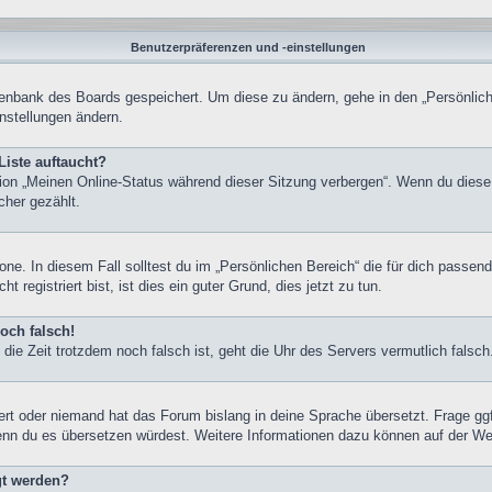
Benutzerpräferenzen und -einstellungen
atenbank des Boards gespeichert. Um diese zu ändern, gehe in den „Persönlich
nstellungen ändern.
Liste auftaucht?
tion „Meinen Online-Status während dieser Sitzung verbergen“. Wenn du diese
cher gezählt.
one. In diesem Fall solltest du im „Persönlichen Bereich“ die für dich passend
registriert bist, ist dies ein guter Grund, dies jetzt zu tun.
och falsch!
nd die Zeit trotzdem noch falsch ist, geht die Uhr des Servers vermutlich fals
iert oder niemand hat das Forum bislang in deine Sprache übersetzt. Frage gg
, wenn du es übersetzen würdest. Weitere Informationen dazu können auf der W
gt werden?