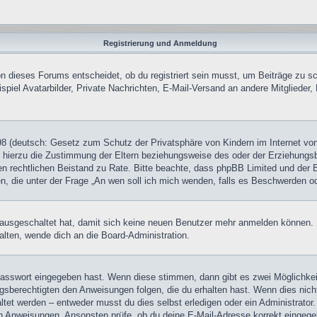
Registrierung und Anmeldung
 dieses Forums entscheidet, ob du registriert sein musst, um Beiträge zu schre
piel Avatarbilder, Private Nachrichten, E-Mail-Versand an andere Mitglieder, 
8 (deutsch: Gesetz zum Schutz der Privatsphäre von Kindern im Internet von 
hierzu die Zustimmung der Eltern beziehungsweise des oder der Erziehungsber
 einen rechtlichen Beistand zu Rate. Bitte beachte, dass phpBB Limited und de
chen, die unter der Frage „An wen soll ich mich wenden, falls es Beschwerden 
tt ausgeschaltet hat, damit sich keine neuen Benutzer mehr anmelden können
alten, wende dich an die Board-Administration.
 Passwort eingegeben hast. Wenn diese stimmen, dann gibt es zwei Möglichk
ngsberechtigten den Anweisungen folgen, die du erhalten hast. Wenn dies nicht 
et werden – entweder musst du dies selbst erledigen oder ein Administrator. Be
nen Anweisungen. Ansonsten prüfe, ob du deine E-Mail-Adresse korrekt eingeg