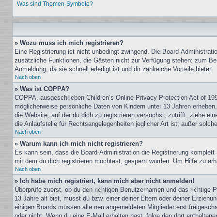
Was sind Themen-Symbole?
» Wozu muss ich mich registrieren?
Eine Registrierung ist nicht unbedingt zwingend. Die Board-Administration
zusätzliche Funktionen, die Gästen nicht zur Verfügung stehen: zum Beis
Anmeldung, da sie schnell erledigt ist und dir zahlreiche Vorteile bietet.
Nach oben
» Was ist COPPA?
COPPA, ausgeschrieben Children’s Online Privacy Protection Act of 199
möglicherweise persönliche Daten von Kindern unter 13 Jahren erheben, 
die Website, auf der du dich zu registrieren versuchst, zutrifft, ziehe
die Anlaufstelle für Rechtsangelegenheiten jeglicher Art ist; außer sol
Nach oben
» Warum kann ich mich nicht registrieren?
Es kann sein, dass die Board-Administration die Registrierung komple
mit dem du dich registrieren möchtest, gesperrt wurden. Um Hilfe zu erh
Nach oben
» Ich habe mich registriert, kann mich aber nicht anmelden!
Überprüfe zuerst, ob du den richtigen Benutzernamen und das richtige
13 Jahre alt bist, musst du bzw. einer deiner Eltern oder deiner Erziehu
einigen Boards müssen alle neu angemeldeten Mitglieder erst freigeschalt
oder nicht. Wenn du eine E-Mail erhalten hast, folge den dort enthalte