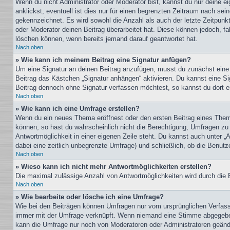
Wenn du nicht Administrator oder Moderator bist, kannst du nur deine e
anklickst; eventuell ist dies nur für einen begrenzten Zeitraum nach sei
gekennzeichnet. Es wird sowohl die Anzahl als auch der letzte Zeitpunk
oder Moderator deinen Beitrag überarbeitet hat. Diese können jedoch, fal
löschen können, wenn bereits jemand darauf geantwortet hat.
Nach oben
» Wie kann ich meinem Beitrag eine Signatur anfügen?
Um eine Signatur an deinen Beitrag anzufügen, musst du zunächst eine s
Beitrag das Kästchen „Signatur anhängen“ aktivieren. Du kannst eine S
Beitrag dennoch ohne Signatur verfassen möchtest, so kannst du dort ei
Nach oben
» Wie kann ich eine Umfrage erstellen?
Wenn du ein neues Thema eröffnest oder den ersten Beitrag eines Themas
können, so hast du wahrscheinlich nicht die Berechtigung, Umfragen zu e
Antwortmöglichkeit in einer eigenen Zeile steht. Du kannst auch unter „
dabei eine zeitlich unbegrenzte Umfrage) und schließlich, ob die Benut
Nach oben
» Wieso kann ich nicht mehr Antwortmöglichkeiten erstellen?
Die maximal zulässige Anzahl von Antwortmöglichkeiten wird durch die B
Nach oben
» Wie bearbeite oder lösche ich eine Umfrage?
Wie bei den Beiträgen können Umfragen nur vom ursprünglichen Verfasse
immer mit der Umfrage verknüpft. Wenn niemand eine Stimme abgegeben 
kann die Umfrage nur noch von Moderatoren oder Administratoren geände