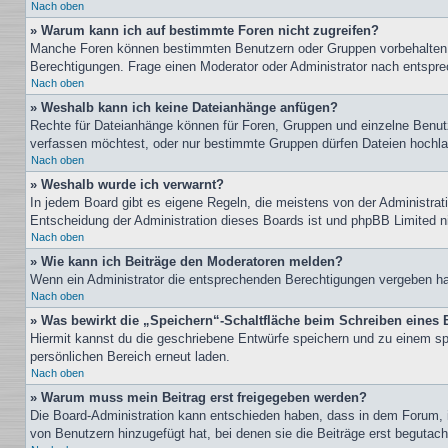
Nach oben
» Warum kann ich auf bestimmte Foren nicht zugreifen?
Manche Foren können bestimmten Benutzern oder Gruppen vorbehalten s
Berechtigungen. Frage einen Moderator oder Administrator nach entspr
Nach oben
» Weshalb kann ich keine Dateianhänge anfügen?
Rechte für Dateianhänge können für Foren, Gruppen und einzelne Benutz
verfassen möchtest, oder nur bestimmte Gruppen dürfen Dateien hochlade
Nach oben
» Weshalb wurde ich verwarnt?
In jedem Board gibt es eigene Regeln, die meistens von der Administrati
Entscheidung der Administration dieses Boards ist und phpBB Limited nic
Nach oben
» Wie kann ich Beiträge den Moderatoren melden?
Wenn ein Administrator die entsprechenden Berechtigungen vergeben hat,
Nach oben
» Was bewirkt die „Speichern“-Schaltfläche beim Schreiben eines 
Hiermit kannst du die geschriebene Entwürfe speichern und zu einem sp
persönlichen Bereich erneut laden.
Nach oben
» Warum muss mein Beitrag erst freigegeben werden?
Die Board-Administration kann entschieden haben, dass in dem Forum, in
von Benutzern hinzugefügt hat, bei denen sie die Beiträge erst begutach