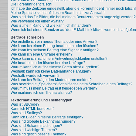
Wie kann ich verhindern, dass mein Benutzername in der Online-Liste aufta
Die Forenuhr geht falsch!
Ich habe die Zeitzone eingestellt, aber die Forenuhr geht immer noch falsch!
Meine Sprache steht auf diesem Board nicht zur Auswahl!
Was sind das für Bilder, die bei meinem Benutzernamen angezeigt werden?
Wie verwende ich einen Avatar?
Was ist mein Rang und wie kann ich ihn ändern?
Wenn ich bei einem Benutzer auf den E-Mail-Link klicke, werde ich aufgefo
Beiträge schreiben
Wie erstelle ich ein neues Thema oder eine Antwort?
Wie kann ich einen Beitrag bearbeiten oder löschen?
Wie kann ich meinem Beitrag eine Signatur anfügen?
Wie kann ich eine Umfrage erstellen?
Wieso kann ich nicht mehr Antwortmöglichkeiten erstellen?
Wie bearbeite oder lösche ich eine Umfrage?
Warum kann ich auf bestimmte Foren nicht zugreifen?
Weshalb kann ich keine Dateianhänge anfügen?
Weshalb wurde ich verwarnt?
Wie kann ich Beiträge den Moderatoren melden?
Was bewirkt die „Speichern“-Schaltfläche beim Schreiben eines Beitrags?
Warum muss mein Beitrag erst freigegeben werden?
Wie markiere ich ein Thema als neu?
Textformatierung und Thementypen
Was ist BBCode?
Kann ich HTML benutzen?
Was sind Smileys?
Kann ich Bilder in meine Beiträge einfügen?
Was sind globale Bekanntmachungen?
Was sind Bekanntmachungen?
Was sind wichtige Themen?
Was sind geschlossene Themen?