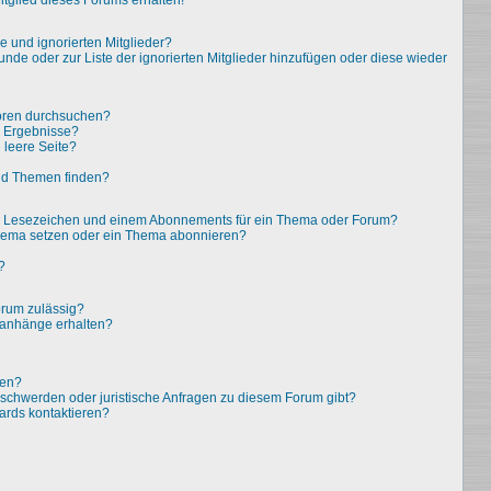
tglied dieses Forums erhalten!
e und ignorierten Mitglieder?
eunde oder zur Liste der ignorierten Mitglieder hinzufügen oder diese wieder
oren durchsuchen?
e Ergebnisse?
leere Seite?
nd Themen finden?
em Lesezeichen und einem Abonnements für ein Thema oder Forum?
Thema setzen oder ein Thema abonnieren?
?
rum zulässig?
eianhänge erhalten?
ten?
eschwerden oder juristische Anfragen zu diesem Forum gibt?
ards kontaktieren?