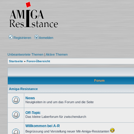
Registrieren
Anmelden
Unbeantwortete Themen
|
Aktive Themen
Startseite
»
Foren-Übersicht
Forum
Amiga-Resistance
News
Neuigkeiten in und um das Forum und die Seite
Keine
ungelesenen
Beiträge
Off-Topic
Das kleine Laberforum für zwischendurch
Keine
ungelesenen
Willkommen bei A-R
Beiträge
Begrüssung und Vorstellung neuer Mit-Amiga-Resistanten