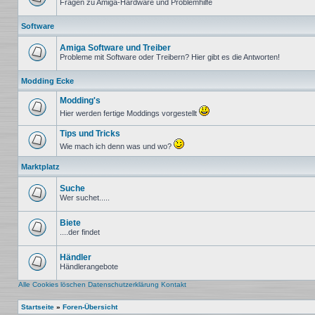
Fragen zu Amiga-Hardware und Problemhilfe
Keine
ungelesenen
Software
Beiträge
Amiga Software und Treiber
Probleme mit Software oder Treibern? Hier gibt es die Antworten!
Keine
ungelesenen
Modding Ecke
Beiträge
Modding's
Hier werden fertige Moddings vorgestellt
Keine
ungelesenen
Tips und Tricks
Beiträge
Wie mach ich denn was und wo?
Keine
ungelesenen
Marktplatz
Beiträge
Suche
Wer suchet.....
Keine
ungelesenen
Beiträge
Biete
....der findet
Keine
ungelesenen
Beiträge
Händler
Händlerangebote
Keine
ungelesenen
Alle Cookies löschen
Datenschutzerklärung
Kontakt
Beiträge
Startseite
»
Foren-Übersicht