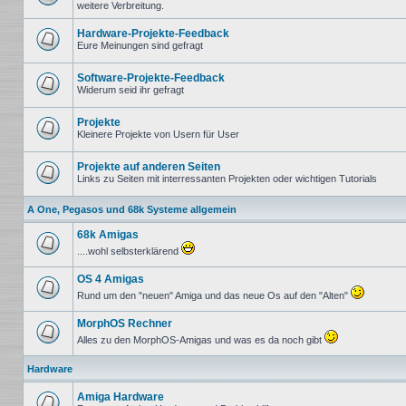
weitere Verbreitung.
Keine
ungelesenen
Beiträge
Hardware-Projekte-Feedback
Eure Meinungen sind gefragt
Keine
ungelesenen
Beiträge
Software-Projekte-Feedback
Widerum seid ihr gefragt
Keine
ungelesenen
Beiträge
Projekte
Kleinere Projekte von Usern für User
Keine
ungelesenen
Beiträge
Projekte auf anderen Seiten
Links zu Seiten mit interressanten Projekten oder wichtigen Tutorials
Keine
ungelesenen
A One, Pegasos und 68k Systeme allgemein
Beiträge
68k Amigas
....wohl selbsterklärend
Keine
ungelesenen
OS 4 Amigas
Beiträge
Rund um den "neuen" Amiga und das neue Os auf den "Alten"
Keine
ungelesenen
MorphOS Rechner
Beiträge
Alles zu den MorphOS-Amigas und was es da noch gibt
Keine
ungelesenen
Hardware
Beiträge
Amiga Hardware