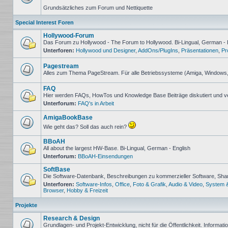
Keine
Grundsätzliches zum Forum und Nettiquette
ungelesenen
Beiträge
Special Interest Foren
Hollywood-Forum
Das Forum zu Hollywood - The Forum to Hollywood. Bi-Lingual, German - 
Unterforen:
Hollywood und Designer
,
AddOns/PlugIns
,
Präsentationen
,
Pr
Keine
ungelesenen
Beiträge
Pagestream
Alles zum Thema PageStream. Für alle Betriebssysteme (Amiga, Windows
Keine
ungelesenen
FAQ
Beiträge
Hier werden FAQs, HowTos und Knowledge Base Beiträge diskutiert und v
Unterforum:
FAQ's in Arbeit
Keine
ungelesenen
Beiträge
AmigaBookBase
Wie geht das? Soll das auch rein?
Keine
ungelesenen
BBoAH
Beiträge
All about the largest HW-Base. Bi-Lingual, German - English
Unterforum:
BBoAH-Einsendungen
Keine
ungelesenen
SoftBase
Beiträge
Die Software-Datenbank, Beschreibungen zu kommerzieller Software, Sh
Unterforen:
Software-Infos
,
Office
,
Foto & Grafik
,
Audio & Video
,
System 
Keine
Browser
,
Hobby & Freizeit
ungelesenen
Beiträge
Projekte
Research & Design
Grundlagen- und Projekt-Entwicklung, nicht für die Öffentlichkeit. Informat