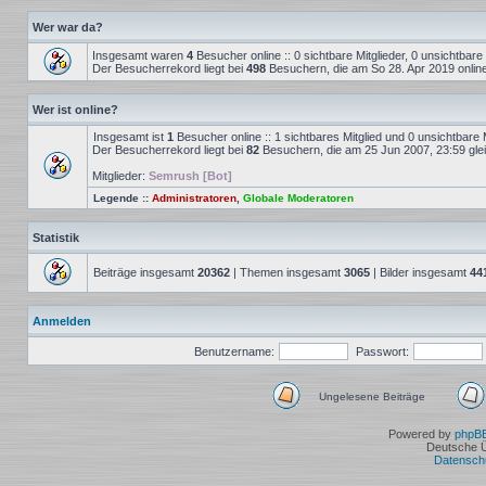
Wer war da?
Insgesamt waren
4
Besucher online :: 0 sichtbare Mitglieder, 0 unsichtbar
Der Besucherrekord liegt bei
498
Besuchern, die am So 28. Apr 2019 onlin
Wer ist online?
Insgesamt ist
1
Besucher online :: 1 sichtbares Mitglied und 0 unsichtbare 
Der Besucherrekord liegt bei
82
Besuchern, die am 25 Jun 2007, 23:59 gleic
Mitglieder:
Semrush [Bot]
Legende ::
Administratoren
,
Globale Moderatoren
Statistik
Beiträge insgesamt
20362
| Themen insgesamt
3065
| Bilder insgesamt
44
Anmelden
Benutzername:
Passwort:
Ungelesene Beiträge
Ungelesene
Beiträge
Powered by
phpB
Deutsche 
Datensch