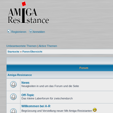
Registrieren
Anmelden
Unbeantwortete Themen
|
Aktive Themen
Startseite
»
Foren-Übersicht
Forum
Amiga-Resistance
News
Neuigkeiten in und um das Forum und die Seite
Keine
ungelesenen
Beiträge
Off-Topic
Das kleine Laberforum für zwischendurch
Keine
ungelesenen
Willkommen bei A-R
Beiträge
Begrüssung und Vorstellung neuer Mit-Amiga-Resistanten