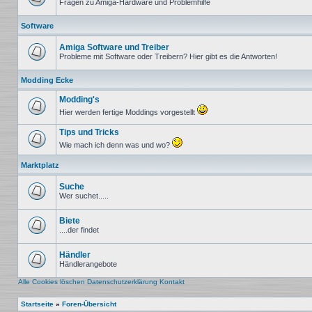
Fragen zu Amiga-Hardware und Problemhilfe
Keine
ungelesenen
Software
Beiträge
Amiga Software und Treiber
Probleme mit Software oder Treibern? Hier gibt es die Antworten!
Keine
ungelesenen
Modding Ecke
Beiträge
Modding's
Hier werden fertige Moddings vorgestellt
Keine
ungelesenen
Tips und Tricks
Beiträge
Wie mach ich denn was und wo?
Keine
ungelesenen
Marktplatz
Beiträge
Suche
Wer suchet.....
Keine
ungelesenen
Beiträge
Biete
....der findet
Keine
ungelesenen
Beiträge
Händler
Händlerangebote
Keine
ungelesenen
Alle Cookies löschen
Datenschutzerklärung
Kontakt
Beiträge
Startseite
»
Foren-Übersicht