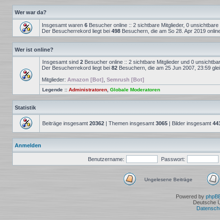
Wer war da?
Insgesamt waren
6
Besucher online :: 2 sichtbare Mitglieder, 0 unsichtbar
Der Besucherrekord liegt bei
498
Besuchern, die am So 28. Apr 2019 onlin
Wer ist online?
Insgesamt sind
2
Besucher online :: 2 sichtbare Mitglieder und 0 unsichtba
Der Besucherrekord liegt bei
82
Besuchern, die am 25 Jun 2007, 23:59 gleic
Mitglieder:
Amazon [Bot]
,
Semrush [Bot]
Legende ::
Administratoren
,
Globale Moderatoren
Statistik
Beiträge insgesamt
20362
| Themen insgesamt
3065
| Bilder insgesamt
44
Anmelden
Benutzername:
Passwort:
Ungelesene Beiträge
Ungelesene
Beiträge
Powered by
phpB
Deutsche 
Datensch