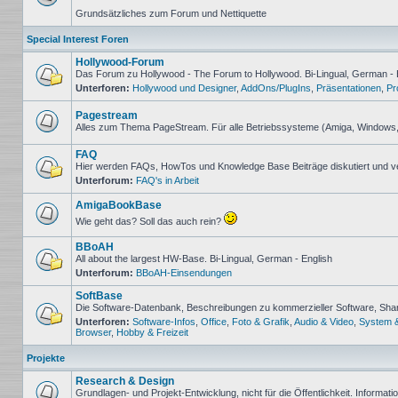
Keine
Grundsätzliches zum Forum und Nettiquette
ungelesenen
Beiträge
Special Interest Foren
Hollywood-Forum
Das Forum zu Hollywood - The Forum to Hollywood. Bi-Lingual, German - 
Unterforen:
Hollywood und Designer
,
AddOns/PlugIns
,
Präsentationen
,
Pr
Keine
ungelesenen
Beiträge
Pagestream
Alles zum Thema PageStream. Für alle Betriebssysteme (Amiga, Windows
Keine
ungelesenen
FAQ
Beiträge
Hier werden FAQs, HowTos und Knowledge Base Beiträge diskutiert und v
Unterforum:
FAQ's in Arbeit
Keine
ungelesenen
Beiträge
AmigaBookBase
Wie geht das? Soll das auch rein?
Keine
ungelesenen
BBoAH
Beiträge
All about the largest HW-Base. Bi-Lingual, German - English
Unterforum:
BBoAH-Einsendungen
Keine
ungelesenen
SoftBase
Beiträge
Die Software-Datenbank, Beschreibungen zu kommerzieller Software, Sh
Unterforen:
Software-Infos
,
Office
,
Foto & Grafik
,
Audio & Video
,
System 
Keine
Browser
,
Hobby & Freizeit
ungelesenen
Beiträge
Projekte
Research & Design
Grundlagen- und Projekt-Entwicklung, nicht für die Öffentlichkeit. Informat