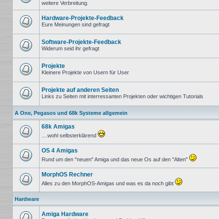
weitere Verbreitung.
Keine
ungelesenen
Beiträge
Hardware-Projekte-Feedback
Eure Meinungen sind gefragt
Keine
ungelesenen
Beiträge
Software-Projekte-Feedback
Widerum seid ihr gefragt
Keine
ungelesenen
Beiträge
Projekte
Kleinere Projekte von Usern für User
Keine
ungelesenen
Beiträge
Projekte auf anderen Seiten
Links zu Seiten mit interressanten Projekten oder wichtigen Tutorials
Keine
ungelesenen
A One, Pegasos und 68k Systeme allgemein
Beiträge
68k Amigas
....wohl selbsterklärend
Keine
ungelesenen
OS 4 Amigas
Beiträge
Rund um den "neuen" Amiga und das neue Os auf den "Alten"
Keine
ungelesenen
MorphOS Rechner
Beiträge
Alles zu den MorphOS-Amigas und was es da noch gibt
Keine
ungelesenen
Hardware
Beiträge
Amiga Hardware