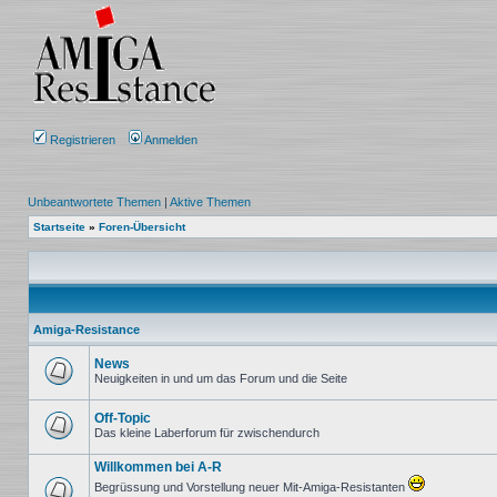
Registrieren
Anmelden
Unbeantwortete Themen
|
Aktive Themen
Startseite
»
Foren-Übersicht
Amiga-Resistance
News
Neuigkeiten in und um das Forum und die Seite
Keine
ungelesenen
Beiträge
Off-Topic
Das kleine Laberforum für zwischendurch
Keine
ungelesenen
Willkommen bei A-R
Beiträge
Begrüssung und Vorstellung neuer Mit-Amiga-Resistanten