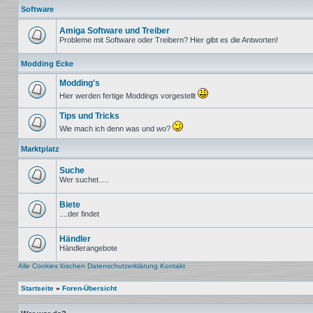
ungelesenen
Software
Beiträge
Amiga Software und Treiber
Probleme mit Software oder Treibern? Hier gibt es die Antworten!
Keine
ungelesenen
Modding Ecke
Beiträge
Modding's
Hier werden fertige Moddings vorgestellt
Keine
ungelesenen
Tips und Tricks
Beiträge
Wie mach ich denn was und wo?
Keine
ungelesenen
Marktplatz
Beiträge
Suche
Wer suchet.....
Keine
ungelesenen
Beiträge
Biete
....der findet
Keine
ungelesenen
Beiträge
Händler
Händlerangebote
Keine
ungelesenen
Alle Cookies löschen
Datenschutzerklärung
Kontakt
Beiträge
Startseite
»
Foren-Übersicht