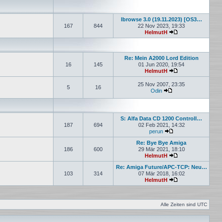
Ibrowse 3.0 (19.11.2023) [OS3…
167
844
22 Nov 2023, 19:33
HelmutH
Neuester Beitrag
Re: Mein A2000 Lord Edition
16
145
01 Jun 2020, 19:54
HelmutH
Neuester Beitrag
25 Nov 2007, 23:35
5
16
Odin
Neuester Beitrag
S: Alfa Data CD 1200 Controll…
187
694
02 Feb 2021, 14:32
perun
Neuester Beitrag
Re: Bye Bye Amiga
186
600
29 Mär 2021, 18:10
HelmutH
Neuester Beitrag
Re: Amiga Future/APC-TCP: Neu…
103
314
07 Mär 2018, 16:02
HelmutH
Neuester Beitrag
Alle Zeiten sind
UTC