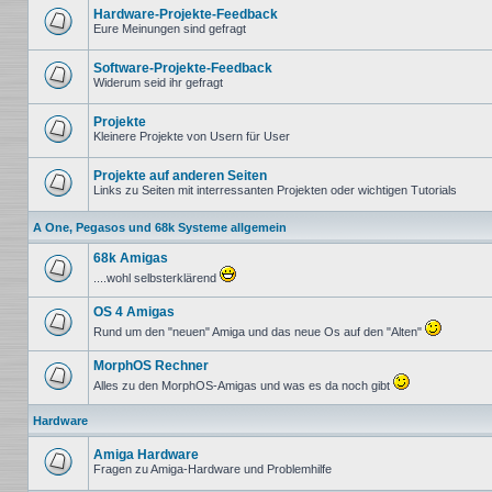
ungelesenen
Hardware-Projekte-Feedback
Beiträge
Eure Meinungen sind gefragt
Keine
ungelesenen
Beiträge
Software-Projekte-Feedback
Widerum seid ihr gefragt
Keine
ungelesenen
Beiträge
Projekte
Kleinere Projekte von Usern für User
Keine
ungelesenen
Beiträge
Projekte auf anderen Seiten
Links zu Seiten mit interressanten Projekten oder wichtigen Tutorials
Keine
ungelesenen
A One, Pegasos und 68k Systeme allgemein
Beiträge
68k Amigas
....wohl selbsterklärend
Keine
ungelesenen
OS 4 Amigas
Beiträge
Rund um den "neuen" Amiga und das neue Os auf den "Alten"
Keine
ungelesenen
MorphOS Rechner
Beiträge
Alles zu den MorphOS-Amigas und was es da noch gibt
Keine
ungelesenen
Hardware
Beiträge
Amiga Hardware
Fragen zu Amiga-Hardware und Problemhilfe
Keine