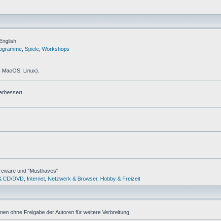
English
ogramme
,
Spiele
,
Workshops
, MacOS, Linux).
erbessert
areware und "Musthaves"
& CD/DVD
,
Internet, Netzwerk & Browser
,
Hobby & Freizeit
ionen ohne Freigabe der Autoren für weitere Verbreitung.