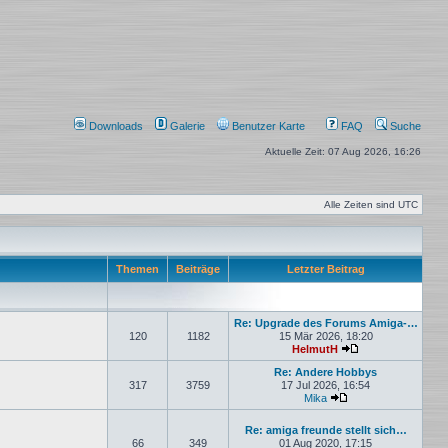
Downloads
Galerie
Benutzer Karte
FAQ
Suche
Aktuelle Zeit: 07 Aug 2026, 16:26
Alle Zeiten sind
UTC
Themen
Beiträge
Letzter Beitrag
Re: Upgrade des Forums Amiga-…
120
1182
15 Mär 2026, 18:20
HelmutH
Neuester Beitrag
Re: Andere Hobbys
317
3759
17 Jul 2026, 16:54
Mika
Neuester Beitrag
Re: amiga freunde stellt sich…
66
349
01 Aug 2020, 17:15