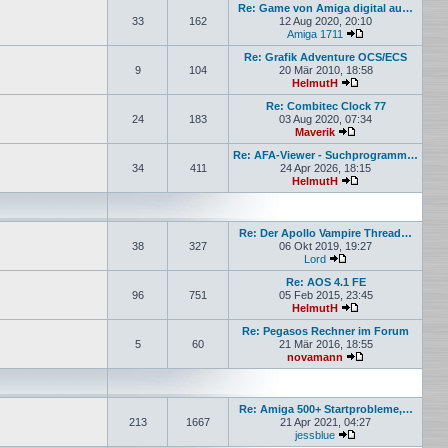
Re: Game von Amiga digital au…
33
162
12 Aug 2020, 20:10
Amiga 1711
Neuester Beitrag
Re: Grafik Adventure OCS/ECS
9
104
20 Mär 2010, 18:58
HelmutH
Neuester Beitrag
Re: Combitec Clock 77
24
183
03 Aug 2020, 07:34
Maverik
Neuester Beitrag
Re: AFA-Viewer - Suchprogramm…
34
411
24 Apr 2026, 18:15
HelmutH
Neuester Beitrag
Re: Der Apollo Vampire Thread…
38
327
06 Okt 2019, 19:27
Lord
Neuester Beitrag
Re: AOS 4.1 FE
96
751
05 Feb 2015, 23:45
HelmutH
Neuester Beitrag
Re: Pegasos Rechner im Forum
5
60
21 Mär 2016, 18:55
novamann
Neuester Beitrag
Re: Amiga 500+ Startprobleme,…
213
1667
21 Apr 2021, 04:27
jessblue
Neuester Beitrag