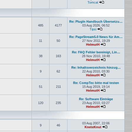
Tomcat
Neuester Beitrag
Re: PlugIn Handbuch Übersetzu…
485
4177
03 Aug 2026, 06:52
Tipsi
Neuester Beitrag
Re: PageStream5.0 News für Am…
11
50
27 Nov 2011, 19:29
HelmutH
Neuester Beitrag
Re: FAQ Fehler bereinigt, Lin…
38
163
28 Nov 2010, 19:48
HelmutH
Neuester Beitrag
Re: Inhaltsverzeichnis hinzug…
9
62
22 Aug 2010, 03:30
HelmutH
Neuester Beitrag
Re: CompTec bitte mal testen
51
211
15 Aug 2019, 19:14
HelmutH
Neuester Beitrag
Re: Software Einträge
120
235
23 Aug 2010, 03:27
HelmutH
Neuester Beitrag
03 Aug 2007, 22:06
9
46
KneteKnut
Neuester Beitrag