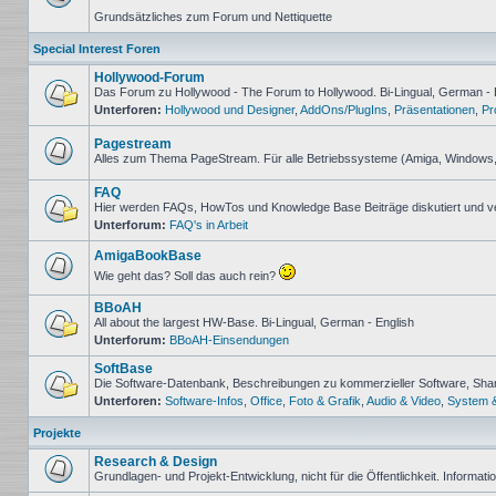
Keine
Grundsätzliches zum Forum und Nettiquette
ungelesenen
Beiträge
Special Interest Foren
Hollywood-Forum
Das Forum zu Hollywood - The Forum to Hollywood. Bi-Lingual, German - 
Unterforen:
Hollywood und Designer
,
AddOns/PlugIns
,
Präsentationen
,
Pr
Keine
ungelesenen
Beiträge
Pagestream
Alles zum Thema PageStream. Für alle Betriebssysteme (Amiga, Windows
Keine
ungelesenen
FAQ
Beiträge
Hier werden FAQs, HowTos und Knowledge Base Beiträge diskutiert und v
Unterforum:
FAQ's in Arbeit
Keine
ungelesenen
Beiträge
AmigaBookBase
Wie geht das? Soll das auch rein?
Keine
ungelesenen
BBoAH
Beiträge
All about the largest HW-Base. Bi-Lingual, German - English
Unterforum:
BBoAH-Einsendungen
Keine
ungelesenen
SoftBase
Beiträge
Die Software-Datenbank, Beschreibungen zu kommerzieller Software, Sh
Unterforen:
Software-Infos
,
Office
,
Foto & Grafik
,
Audio & Video
,
System 
Keine
ungelesenen
Beiträge
Projekte
Research & Design
Grundlagen- und Projekt-Entwicklung, nicht für die Öffentlichkeit. Informat
Keine