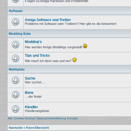
Fragen zu Amiga-Hardware und Problemhilfe
Keine
ungelesenen
Software
Beiträge
Amiga Software und Treiber
Probleme mit Software oder Treibern? Hier gibt es die Antworten!
Keine
ungelesenen
Modding Ecke
Beiträge
Modding's
Hier werden fertige Moddings vorgestellt
Keine
ungelesenen
Tips und Tricks
Beiträge
Wie mach ich denn was und wo?
Keine
ungelesenen
Marktplatz
Beiträge
Suche
Wer suchet.....
Keine
ungelesenen
Beiträge
Biete
....der findet
Keine
ungelesenen
Beiträge
Händler
Händlerangebote
Keine
ungelesenen
Alle Cookies löschen
Datenschutzerklärung
Kontakt
Beiträge
Startseite
»
Foren-Übersicht