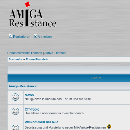
Registrieren
Anmelden
Unbeantwortete Themen
|
Aktive Themen
Startseite
»
Foren-Übersicht
Forum
Amiga-Resistance
News
Neuigkeiten in und um das Forum und die Seite
Keine
ungelesenen
Beiträge
Off-Topic
Das kleine Laberforum für zwischendurch
Keine
ungelesenen
Willkommen bei A-R
Beiträge
Begrüssung und Vorstellung neuer Mit-Amiga-Resistanten