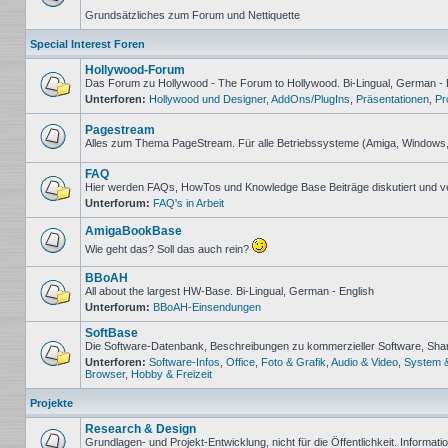
Keine
Grundsätzliches zum Forum und Nettiquette
ungelesenen
Beiträge
Special Interest Foren
Hollywood-Forum
Das Forum zu Hollywood - The Forum to Hollywood. Bi-Lingual, German - 
Unterforen:
Hollywood und Designer
,
AddOns/PlugIns
,
Präsentationen
,
Pr
Keine
ungelesenen
Beiträge
Pagestream
Alles zum Thema PageStream. Für alle Betriebssysteme (Amiga, Windows
Keine
ungelesenen
FAQ
Beiträge
Hier werden FAQs, HowTos und Knowledge Base Beiträge diskutiert und v
Unterforum:
FAQ's in Arbeit
Keine
ungelesenen
Beiträge
AmigaBookBase
Wie geht das? Soll das auch rein?
Keine
ungelesenen
BBoAH
Beiträge
All about the largest HW-Base. Bi-Lingual, German - English
Unterforum:
BBoAH-Einsendungen
Keine
ungelesenen
SoftBase
Beiträge
Die Software-Datenbank, Beschreibungen zu kommerzieller Software, Sh
Unterforen:
Software-Infos
,
Office
,
Foto & Grafik
,
Audio & Video
,
System 
Keine
Browser
,
Hobby & Freizeit
ungelesenen
Beiträge
Projekte
Research & Design
Grundlagen- und Projekt-Entwicklung, nicht für die Öffentlichkeit. Informat