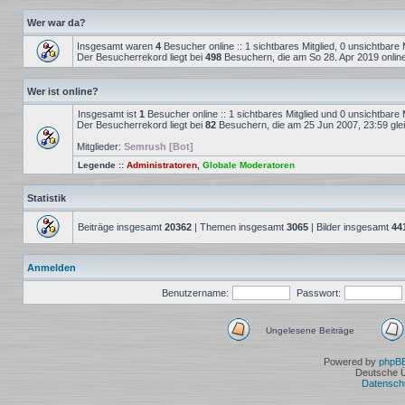
Wer war da?
Insgesamt waren
4
Besucher online :: 1 sichtbares Mitglied, 0 unsichtbare
Der Besucherrekord liegt bei
498
Besuchern, die am So 28. Apr 2019 onlin
Wer ist online?
Insgesamt ist
1
Besucher online :: 1 sichtbares Mitglied und 0 unsichtbare 
Der Besucherrekord liegt bei
82
Besuchern, die am 25 Jun 2007, 23:59 gleic
Mitglieder:
Semrush [Bot]
Legende ::
Administratoren
,
Globale Moderatoren
Statistik
Beiträge insgesamt
20362
| Themen insgesamt
3065
| Bilder insgesamt
44
Anmelden
Benutzername:
Passwort:
Ungelesene Beiträge
Ungelesene
Beiträge
Powered by
phpB
Deutsche 
Datensch