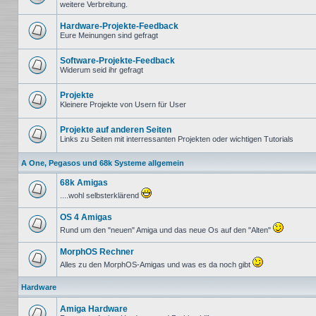
weitere Verbreitung.
Keine
ungelesenen
Beiträge
Hardware-Projekte-Feedback
Eure Meinungen sind gefragt
Keine
ungelesenen
Beiträge
Software-Projekte-Feedback
Widerum seid ihr gefragt
Keine
ungelesenen
Beiträge
Projekte
Kleinere Projekte von Usern für User
Keine
ungelesenen
Beiträge
Projekte auf anderen Seiten
Links zu Seiten mit interressanten Projekten oder wichtigen Tutorials
Keine
ungelesenen
A One, Pegasos und 68k Systeme allgemein
Beiträge
68k Amigas
....wohl selbsterklärend
Keine
ungelesenen
OS 4 Amigas
Beiträge
Rund um den "neuen" Amiga und das neue Os auf den "Alten"
Keine
ungelesenen
MorphOS Rechner
Beiträge
Alles zu den MorphOS-Amigas und was es da noch gibt
Keine
ungelesenen
Hardware
Beiträge
Amiga Hardware