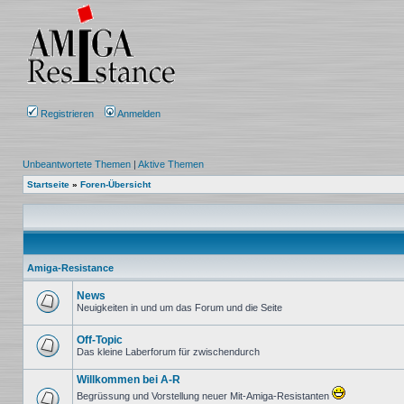
Registrieren
Anmelden
Unbeantwortete Themen
|
Aktive Themen
Startseite
»
Foren-Übersicht
Amiga-Resistance
News
Neuigkeiten in und um das Forum und die Seite
Keine
ungelesenen
Beiträge
Off-Topic
Das kleine Laberforum für zwischendurch
Keine
ungelesenen
Willkommen bei A-R
Beiträge
Begrüssung und Vorstellung neuer Mit-Amiga-Resistanten