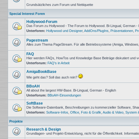
Keine
Grundsätzliches zum Forum und Nettiquette
ungelesenen
Beiträge
Special Interest Foren
Hollywood-Forum
Das Forum zu Hollywood - The Forum to Hollywood. Bi-Lingual, German - 
Unterforen:
Hollywood und Designer
,
AddOns/PlugIns
,
Präsentationen
,
Pr
Keine
ungelesenen
Beiträge
Pagestream
Alles zum Thema PageStream. Für alle Betriebssysteme (Amiga, Windows
Keine
ungelesenen
FAQ
Beiträge
Hier werden FAQs, HowTos und Knowledge Base Beiträge diskutiert und v
Unterforum:
FAQ's in Arbeit
Keine
ungelesenen
Beiträge
AmigaBookBase
Wie geht das? Soll das auch rein?
Keine
ungelesenen
BBoAH
Beiträge
All about the largest HW-Base. Bi-Lingual, German - English
Unterforum:
BBoAH-Einsendungen
Keine
ungelesenen
SoftBase
Beiträge
Die Software-Datenbank, Beschreibungen zu kommerzieller Software, Sh
Unterforen:
Software-Infos
,
Office
,
Foto & Grafik
,
Audio & Video
,
System 
Keine
ungelesenen
Beiträge
Projekte
Research & Design
Grundlagen- und Projekt-Entwicklung, nicht für die Öffentlichkeit. Informat
Keine