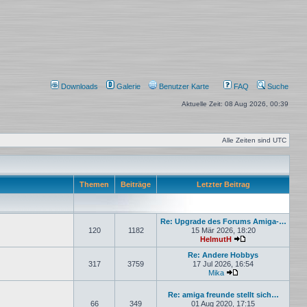
Downloads
Galerie
Benutzer Karte
FAQ
Suche
Aktuelle Zeit: 08 Aug 2026, 00:39
Alle Zeiten sind
UTC
Themen
Beiträge
Letzter Beitrag
Re: Upgrade des Forums Amiga-…
120
1182
15 Mär 2026, 18:20
HelmutH
Neuester Beitrag
Re: Andere Hobbys
317
3759
17 Jul 2026, 16:54
Mika
Neuester Beitrag
Re: amiga freunde stellt sich…
66
349
01 Aug 2020, 17:15