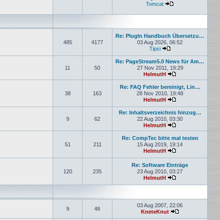
Tomcat
Neuester Beitrag
Re: PlugIn Handbuch Übersetzu…
485
4177
03 Aug 2026, 06:52
Tipsi
Neuester Beitrag
Re: PageStream5.0 News für Am…
11
50
27 Nov 2011, 19:29
HelmutH
Neuester Beitrag
Re: FAQ Fehler bereinigt, Lin…
38
163
28 Nov 2010, 19:48
HelmutH
Neuester Beitrag
Re: Inhaltsverzeichnis hinzug…
9
62
22 Aug 2010, 03:30
HelmutH
Neuester Beitrag
Re: CompTec bitte mal testen
51
211
15 Aug 2019, 19:14
HelmutH
Neuester Beitrag
Re: Software Einträge
120
235
23 Aug 2010, 03:27
HelmutH
Neuester Beitrag
03 Aug 2007, 22:06
9
46
KneteKnut
Neuester Beitrag