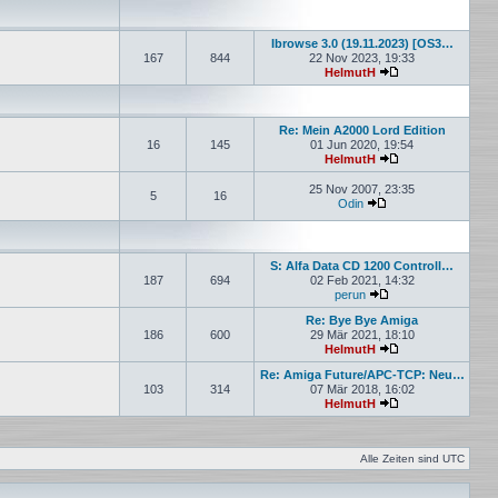
Ibrowse 3.0 (19.11.2023) [OS3…
167
844
22 Nov 2023, 19:33
HelmutH
Neuester Beitrag
Re: Mein A2000 Lord Edition
16
145
01 Jun 2020, 19:54
HelmutH
Neuester Beitrag
25 Nov 2007, 23:35
5
16
Odin
Neuester Beitrag
S: Alfa Data CD 1200 Controll…
187
694
02 Feb 2021, 14:32
perun
Neuester Beitrag
Re: Bye Bye Amiga
186
600
29 Mär 2021, 18:10
HelmutH
Neuester Beitrag
Re: Amiga Future/APC-TCP: Neu…
103
314
07 Mär 2018, 16:02
HelmutH
Neuester Beitrag
Alle Zeiten sind
UTC