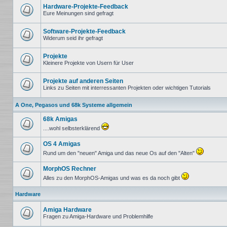
ungelesenen
Hardware-Projekte-Feedback
Beiträge
Eure Meinungen sind gefragt
Keine
ungelesenen
Beiträge
Software-Projekte-Feedback
Widerum seid ihr gefragt
Keine
ungelesenen
Beiträge
Projekte
Kleinere Projekte von Usern für User
Keine
ungelesenen
Beiträge
Projekte auf anderen Seiten
Links zu Seiten mit interressanten Projekten oder wichtigen Tutorials
Keine
ungelesenen
A One, Pegasos und 68k Systeme allgemein
Beiträge
68k Amigas
....wohl selbsterklärend
Keine
ungelesenen
OS 4 Amigas
Beiträge
Rund um den "neuen" Amiga und das neue Os auf den "Alten"
Keine
ungelesenen
MorphOS Rechner
Beiträge
Alles zu den MorphOS-Amigas und was es da noch gibt
Keine
ungelesenen
Hardware
Beiträge
Amiga Hardware
Fragen zu Amiga-Hardware und Problemhilfe
Keine