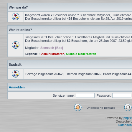
Wer war da?
Insgesamt waren
7
Besucher online :: 3 sichtbare Mitglieder, 0 unsichtbar
Der Besucherrekord liegt bei
498
Besuchern, die am So 28. Apr 2019 onlin
Wer ist online?
Insgesamt ist
1
Besucher online :: 1 sichtbares Mitglied und 0 unsichtbare 
Der Besucherrekord liegt bei
82
Besuchern, die am 25 Jun 2007, 23:59 gleic
Mitglieder:
Semrush [Bot]
Legende ::
Administratoren
,
Globale Moderatoren
Statistik
Beiträge insgesamt
20362
| Themen insgesamt
3065
| Bilder insgesamt
44
Anmelden
Benutzername:
Passwort:
Ungelesene Beiträge
Ungelesene
Beiträge
Powered by
phpB
Deutsche 
Datensch