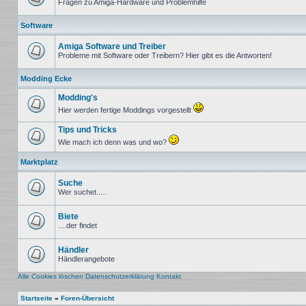
Fragen zu Amiga-Hardware und Problemhilfe
Keine
ungelesenen
Software
Beiträge
Amiga Software und Treiber
Probleme mit Software oder Treibern? Hier gibt es die Antworten!
Keine
ungelesenen
Modding Ecke
Beiträge
Modding's
Hier werden fertige Moddings vorgestellt
Keine
ungelesenen
Tips und Tricks
Beiträge
Wie mach ich denn was und wo?
Keine
ungelesenen
Marktplatz
Beiträge
Suche
Wer suchet.....
Keine
ungelesenen
Beiträge
Biete
....der findet
Keine
ungelesenen
Beiträge
Händler
Händlerangebote
Keine
ungelesenen
Alle Cookies löschen
Datenschutzerklärung
Kontakt
Beiträge
Startseite
»
Foren-Übersicht