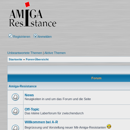
Registrieren
Anmelden
Unbeantwortete Themen
|
Aktive Themen
Startseite
»
Foren-Übersicht
Forum
Amiga-Resistance
News
Neuigkeiten in und um das Forum und die Seite
Keine
ungelesenen
Beiträge
Off-Topic
Das kleine Laberforum für zwischendurch
Keine
ungelesenen
Willkommen bei A-R
Beiträge
Begrüssung und Vorstellung neuer Mit-Amiga-Resistanten