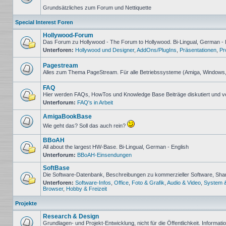
Keine
Grundsätzliches zum Forum und Nettiquette
ungelesenen
Beiträge
Special Interest Foren
Hollywood-Forum
Das Forum zu Hollywood - The Forum to Hollywood. Bi-Lingual, German - 
Unterforen:
Hollywood und Designer
,
AddOns/PlugIns
,
Präsentationen
,
Pr
Keine
ungelesenen
Beiträge
Pagestream
Alles zum Thema PageStream. Für alle Betriebssysteme (Amiga, Windows
Keine
ungelesenen
FAQ
Beiträge
Hier werden FAQs, HowTos und Knowledge Base Beiträge diskutiert und v
Unterforum:
FAQ's in Arbeit
Keine
ungelesenen
Beiträge
AmigaBookBase
Wie geht das? Soll das auch rein?
Keine
ungelesenen
BBoAH
Beiträge
All about the largest HW-Base. Bi-Lingual, German - English
Unterforum:
BBoAH-Einsendungen
Keine
ungelesenen
SoftBase
Beiträge
Die Software-Datenbank, Beschreibungen zu kommerzieller Software, Sh
Unterforen:
Software-Infos
,
Office
,
Foto & Grafik
,
Audio & Video
,
System 
Keine
Browser
,
Hobby & Freizeit
ungelesenen
Beiträge
Projekte
Research & Design
Grundlagen- und Projekt-Entwicklung, nicht für die Öffentlichkeit. Informat