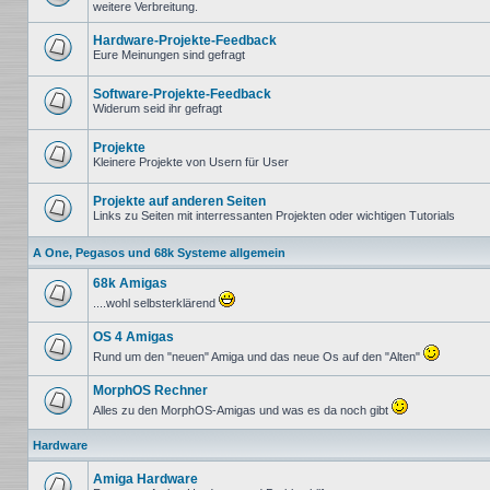
weitere Verbreitung.
Keine
ungelesenen
Beiträge
Hardware-Projekte-Feedback
Eure Meinungen sind gefragt
Keine
ungelesenen
Beiträge
Software-Projekte-Feedback
Widerum seid ihr gefragt
Keine
ungelesenen
Beiträge
Projekte
Kleinere Projekte von Usern für User
Keine
ungelesenen
Beiträge
Projekte auf anderen Seiten
Links zu Seiten mit interressanten Projekten oder wichtigen Tutorials
Keine
ungelesenen
A One, Pegasos und 68k Systeme allgemein
Beiträge
68k Amigas
....wohl selbsterklärend
Keine
ungelesenen
OS 4 Amigas
Beiträge
Rund um den "neuen" Amiga und das neue Os auf den "Alten"
Keine
ungelesenen
MorphOS Rechner
Beiträge
Alles zu den MorphOS-Amigas und was es da noch gibt
Keine
ungelesenen
Hardware
Beiträge
Amiga Hardware