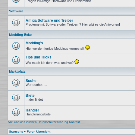
Fragen zu Amiga-Hardware und Problemhilfe
Keine
ungelesenen
Software
Beiträge
Amiga Software und Treiber
Probleme mit Software oder Treibern? Hier gibt es die Antworten!
Keine
ungelesenen
Modding Ecke
Beiträge
Modding's
Hier werden fertige Moddings vorgestellt
Keine
ungelesenen
Tips und Tricks
Beiträge
Wie mach ich denn was und wo?
Keine
ungelesenen
Marktplatz
Beiträge
Suche
Wer suchet.....
Keine
ungelesenen
Beiträge
Biete
....der findet
Keine
ungelesenen
Beiträge
Händler
Händlerangebote
Keine
ungelesenen
Alle Cookies löschen
Datenschutzerklärung
Kontakt
Beiträge
Startseite
»
Foren-Übersicht