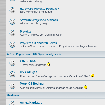
weitere Verbreitung.
Keine
ungelesenen
Beiträge
Hardware-Projekte-Feedback
Eure Meinungen sind gefragt
Keine
ungelesenen
Beiträge
Software-Projekte-Feedback
Widerum seid ihr gefragt
Keine
ungelesenen
Beiträge
Projekte
Kleinere Projekte von Usern für User
Keine
ungelesenen
Beiträge
Projekte auf anderen Seiten
Links zu Seiten mit interressanten Projekten oder wichtigen Tutorials
Keine
ungelesenen
A One, Pegasos und 68k Systeme allgemein
Beiträge
68k Amigas
....wohl selbsterklärend
Keine
ungelesenen
OS 4 Amigas
Beiträge
Rund um den "neuen" Amiga und das neue Os auf den "Alten"
Keine
ungelesenen
MorphOS Rechner
Beiträge
Alles zu den MorphOS-Amigas und was es da noch gibt
Keine
ungelesenen
Hardware
Beiträge
Amiga Hardware