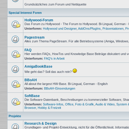
Keine
Grundsätzliches zum Forum und Nettiquette
ungelesenen
Beiträge
Special Interest Foren
Hollywood-Forum
Das Forum zu Hollywood - The Forum to Hollywood. Bi-Lingual, German - 
Unterforen:
Hollywood und Designer
,
AddOns/PlugIns
,
Präsentationen
,
Pr
Keine
ungelesenen
Beiträge
Pagestream
Alles zum Thema PageStream. Für alle Betriebssysteme (Amiga, Windows
Keine
ungelesenen
FAQ
Beiträge
Hier werden FAQs, HowTos und Knowledge Base Beiträge diskutiert und v
Unterforum:
FAQ's in Arbeit
Keine
ungelesenen
Beiträge
AmigaBookBase
Wie geht das? Soll das auch rein?
Keine
ungelesenen
BBoAH
Beiträge
All about the largest HW-Base. Bi-Lingual, German - English
Unterforum:
BBoAH-Einsendungen
Keine
ungelesenen
SoftBase
Beiträge
Die Software-Datenbank, Beschreibungen zu kommerzieller Software, Sh
Unterforen:
Software-Infos
,
Office
,
Foto & Grafik
,
Audio & Video
,
System 
Keine
Browser
,
Hobby & Freizeit
ungelesenen
Beiträge
Projekte
Research & Design
Grundlagen- und Projekt-Entwicklung, nicht für die Öffentlichkeit. Informat