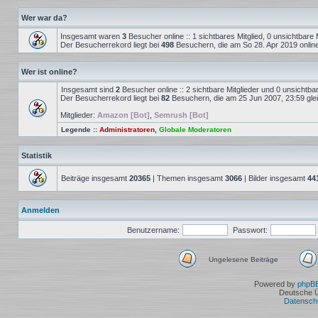
Wer war da?
Insgesamt waren
3
Besucher online :: 1 sichtbares Mitglied, 0 unsichtbare
Der Besucherrekord liegt bei
498
Besuchern, die am So 28. Apr 2019 onlin
Wer ist online?
Insgesamt sind
2
Besucher online :: 2 sichtbare Mitglieder und 0 unsichtba
Der Besucherrekord liegt bei
82
Besuchern, die am 25 Jun 2007, 23:59 gleic
Mitglieder:
Amazon [Bot]
,
Semrush [Bot]
Legende ::
Administratoren
,
Globale Moderatoren
Statistik
Beiträge insgesamt
20365
| Themen insgesamt
3066
| Bilder insgesamt
44
Anmelden
Benutzername:
Passwort:
Ungelesene Beiträge
Ungelesene
Beiträge
Powered by
phpB
Deutsche 
Datensch