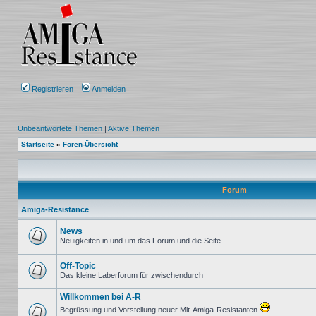
Registrieren
Anmelden
Unbeantwortete Themen
|
Aktive Themen
Startseite
»
Foren-Übersicht
Forum
Amiga-Resistance
News
Neuigkeiten in und um das Forum und die Seite
Keine
ungelesenen
Beiträge
Off-Topic
Das kleine Laberforum für zwischendurch
Keine
ungelesenen
Willkommen bei A-R
Beiträge
Begrüssung und Vorstellung neuer Mit-Amiga-Resistanten