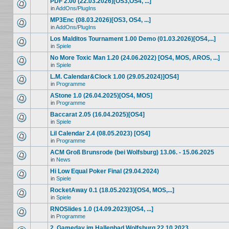
PDF 2.00 (22.03.2026)[OS3,OS4, ...]
in
AddOns/PlugIns
MP3Enc (08.03.2026)[OS3, OS4, ...]
in
AddOns/PlugIns
Los Malditos Tournament 1.00 Demo (01.03.2026)[OS4,...]
in
Spiele
No More Toxic Man 1.20 (24.06.2022) [OS4, MOS, AROS, ...]
in
Spiele
L.M. Calendar&Clock 1.00 (29.05.2024)]OS4]
in
Programme
AStone 1.0 (26.04.2025)[OS4, MOS]
in
Programme
Baccarat 2.05 (16.04.2025)[OS4]
in
Spiele
Lil Calendar 2.4 (08.05.2023) [OS4]
in
Programme
ACM Groß Brunsrode (bei Wolfsburg) 13.06. - 15.06.2025
in
News
Hi Low Equal Poker Final (29.04.2024)
in
Spiele
RocketAway 0.1 (18.05.2023)[OS4, MOS,...]
in
Spiele
RNOSlides 1.0 (14.09.2023)[OS4, ...]
in
Programme
2. Gameday im Hallenbad Wolfsburg 22.10.2023