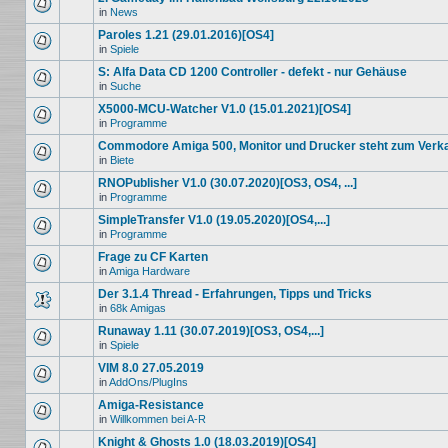
in
News
Paroles 1.21 (29.01.2016)[OS4]
in
Spiele
S: Alfa Data CD 1200 Controller - defekt - nur Gehäuse
in
Suche
X5000-MCU-Watcher V1.0 (15.01.2021)[OS4]
in
Programme
Commodore Amiga 500, Monitor und Drucker steht zum Verk
in
Biete
RNOPublisher V1.0 (30.07.2020)[OS3, OS4, ...]
in
Programme
SimpleTransfer V1.0 (19.05.2020)[OS4,...]
in
Programme
Frage zu CF Karten
in
Amiga Hardware
Der 3.1.4 Thread - Erfahrungen, Tipps und Tricks
in
68k Amigas
Runaway 1.11 (30.07.2019)[OS3, OS4,...]
in
Spiele
VIM 8.0 27.05.2019
in
AddOns/PlugIns
Amiga-Resistance
in
Willkommen bei A-R
Knight & Ghosts 1.0 (18.03.2019)[OS4]