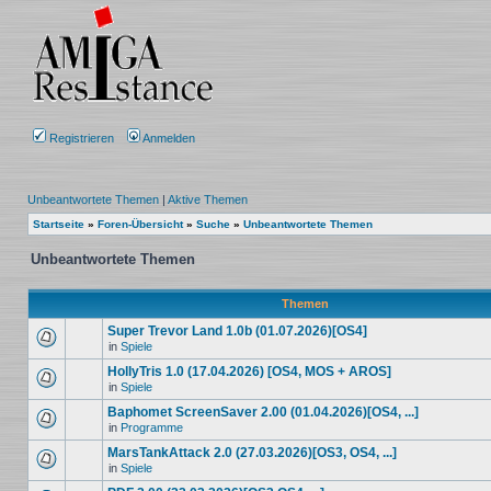
Registrieren
Anmelden
Unbeantwortete Themen
|
Aktive Themen
Startseite
»
Foren-Übersicht
»
Suche
»
Unbeantwortete Themen
Unbeantwortete Themen
Themen
Super Trevor Land 1.0b (01.07.2026)[OS4]
in
Spiele
HollyTris 1.0 (17.04.2026) [OS4, MOS + AROS]
in
Spiele
Baphomet ScreenSaver 2.00 (01.04.2026)[OS4, ...]
in
Programme
MarsTankAttack 2.0 (27.03.2026)[OS3, OS4, ...]
in
Spiele