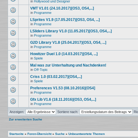
in
Hollywood und Designer
VMT V1.01 (24.10.2017)[OS3, OS4,...]
in
Programme
LSprites V1.9 (17.05.2017)[OS3, OS4, ...]
in
Programme
LSliders Library V1.0 (11.05.2017)[OS3, OS4,...]
in
Programme
G2D Library V1.8 (25.04.2017)[OS3, OS4, ...]
in
Programme
Howitzer Duel 1.0 (14.03.2017)[OS4, ...]
in
Spiele
Mal was zur Unterhaltung und Nachdenken!
in
Off-Topic
Criss 1.0 (03.02.2017)[OS4,...]
in
Spiele
Preferences V1.53 (08.10.2016)[OS4]
in
Programme
Gfx Lib V1.6 (18.11.2016)[OS3, OS4,...]
in
Programme
Anzeigen:
Sortiere nach:
Ri
Zur erweiterten Suche
Startseite
»
Foren-Übersicht
»
Suche
»
Unbeantwortete Themen