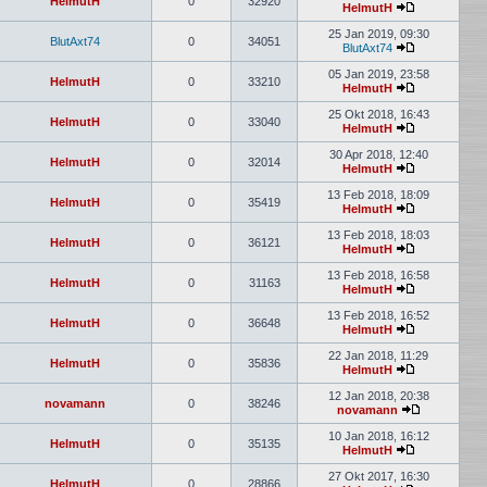
HelmutH
0
32920
HelmutH
25 Jan 2019, 09:30
BlutAxt74
0
34051
BlutAxt74
05 Jan 2019, 23:58
HelmutH
0
33210
HelmutH
25 Okt 2018, 16:43
HelmutH
0
33040
HelmutH
30 Apr 2018, 12:40
HelmutH
0
32014
HelmutH
13 Feb 2018, 18:09
HelmutH
0
35419
HelmutH
13 Feb 2018, 18:03
HelmutH
0
36121
HelmutH
13 Feb 2018, 16:58
HelmutH
0
31163
HelmutH
13 Feb 2018, 16:52
HelmutH
0
36648
HelmutH
22 Jan 2018, 11:29
HelmutH
0
35836
HelmutH
12 Jan 2018, 20:38
novamann
0
38246
novamann
10 Jan 2018, 16:12
HelmutH
0
35135
HelmutH
27 Okt 2017, 16:30
HelmutH
0
28866