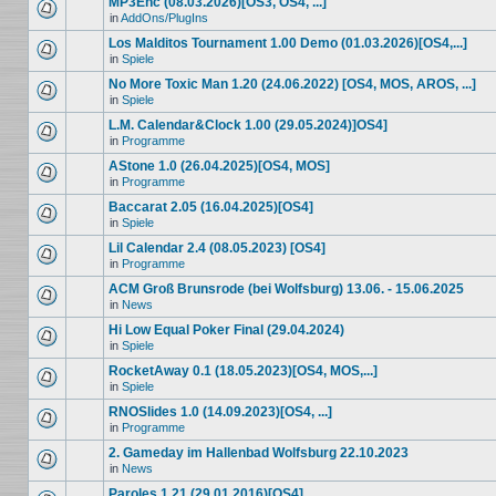
MP3Enc (08.03.2026)[OS3, OS4, ...]
in
AddOns/PlugIns
Los Malditos Tournament 1.00 Demo (01.03.2026)[OS4,...]
in
Spiele
No More Toxic Man 1.20 (24.06.2022) [OS4, MOS, AROS, ...]
in
Spiele
L.M. Calendar&Clock 1.00 (29.05.2024)]OS4]
in
Programme
AStone 1.0 (26.04.2025)[OS4, MOS]
in
Programme
Baccarat 2.05 (16.04.2025)[OS4]
in
Spiele
Lil Calendar 2.4 (08.05.2023) [OS4]
in
Programme
ACM Groß Brunsrode (bei Wolfsburg) 13.06. - 15.06.2025
in
News
Hi Low Equal Poker Final (29.04.2024)
in
Spiele
RocketAway 0.1 (18.05.2023)[OS4, MOS,...]
in
Spiele
RNOSlides 1.0 (14.09.2023)[OS4, ...]
in
Programme
2. Gameday im Hallenbad Wolfsburg 22.10.2023
in
News
Paroles 1.21 (29.01.2016)[OS4]