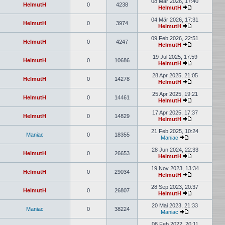
08 Mär 2026, 17:40
HelmutH
0
4238
HelmutH
04 Mär 2026, 17:31
HelmutH
0
3974
HelmutH
09 Feb 2026, 22:51
HelmutH
0
4247
HelmutH
19 Jul 2025, 17:59
HelmutH
0
10686
HelmutH
28 Apr 2025, 21:05
HelmutH
0
14278
HelmutH
25 Apr 2025, 19:21
HelmutH
0
14461
HelmutH
17 Apr 2025, 17:37
HelmutH
0
14829
HelmutH
21 Feb 2025, 10:24
Maniac
0
18355
Maniac
28 Jun 2024, 22:33
HelmutH
0
26653
HelmutH
19 Nov 2023, 13:34
HelmutH
0
29034
HelmutH
28 Sep 2023, 20:37
HelmutH
0
26807
HelmutH
20 Mai 2023, 21:33
Maniac
0
38224
Maniac
08 Feb 2022, 20:11