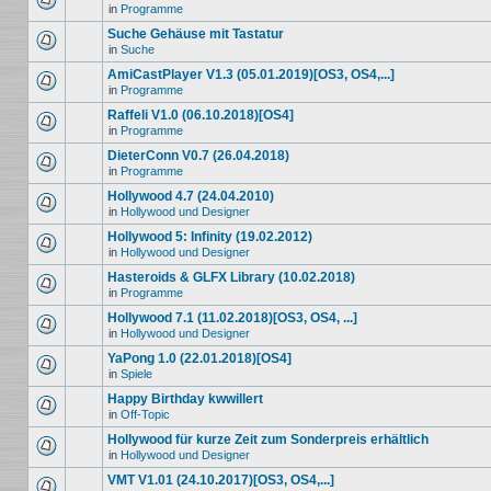
in
Programme
Suche Gehäuse mit Tastatur
in
Suche
AmiCastPlayer V1.3 (05.01.2019)[OS3, OS4,...]
in
Programme
Raffeli V1.0 (06.10.2018)[OS4]
in
Programme
DieterConn V0.7 (26.04.2018)
in
Programme
Hollywood 4.7 (24.04.2010)
in
Hollywood und Designer
Hollywood 5: Infinity (19.02.2012)
in
Hollywood und Designer
Hasteroids & GLFX Library (10.02.2018)
in
Programme
Hollywood 7.1 (11.02.2018)[OS3, OS4, ...]
in
Hollywood und Designer
YaPong 1.0 (22.01.2018)[OS4]
in
Spiele
Happy Birthday kwwillert
in
Off-Topic
Hollywood für kurze Zeit zum Sonderpreis erhältlich
in
Hollywood und Designer
VMT V1.01 (24.10.2017)[OS3, OS4,...]