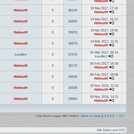
HelmutH
18 Mai 2017, 17:16
HelmutH
0
30149
HelmutH
18 Mai 2017, 16:22
HelmutH
0
30595
HelmutH
29 Apr 2017, 19:50
HelmutH
0
29970
HelmutH
19 Mär 2017, 11:31
HelmutH
0
36573
HelmutH
06 Mär 2017, 08:24
kwwillert
0
37970
kwwillert
06 Feb 2017, 18:39
HelmutH
0
39178
HelmutH
06 Feb 2017, 18:08
HelmutH
0
28636
HelmutH
28 Nov 2016, 13:10
HelmutH
0
30939
HelmutH
09 Nov 2016, 14:31
HelmutH
0
29064
HelmutH
[ Die Suche ergab 585 Treffer ]
Gehe zu Seite
1
2
3
4
5
…
12
»
Alle Zeiten sind
UTC