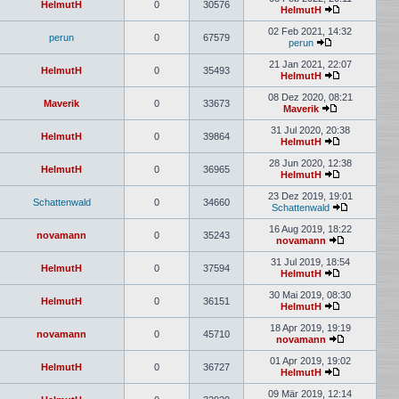
HelmutH
0
30576
HelmutH
02 Feb 2021, 14:32
perun
0
67579
perun
21 Jan 2021, 22:07
HelmutH
0
35493
HelmutH
08 Dez 2020, 08:21
Maverik
0
33673
Maverik
31 Jul 2020, 20:38
HelmutH
0
39864
HelmutH
28 Jun 2020, 12:38
HelmutH
0
36965
HelmutH
23 Dez 2019, 19:01
Schattenwald
0
34660
Schattenwald
16 Aug 2019, 18:22
novamann
0
35243
novamann
31 Jul 2019, 18:54
HelmutH
0
37594
HelmutH
30 Mai 2019, 08:30
HelmutH
0
36151
HelmutH
18 Apr 2019, 19:19
novamann
0
45710
novamann
01 Apr 2019, 19:02
HelmutH
0
36727
HelmutH
09 Mär 2019, 12:14