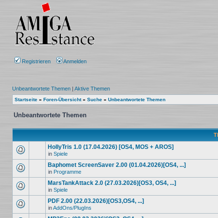
Registrieren
Anmelden
Unbeantwortete Themen
|
Aktive Themen
Startseite
»
Foren-Übersicht
»
Suche
»
Unbeantwortete Themen
Unbeantwortete Themen
T
HollyTris 1.0 (17.04.2026) [OS4, MOS + AROS]
in
Spiele
Baphomet ScreenSaver 2.00 (01.04.2026)[OS4, ...]
in
Programme
MarsTankAttack 2.0 (27.03.2026)[OS3, OS4, ...]
in
Spiele
PDF 2.00 (22.03.2026)[OS3,OS4, ...]
in
AddOns/PlugIns