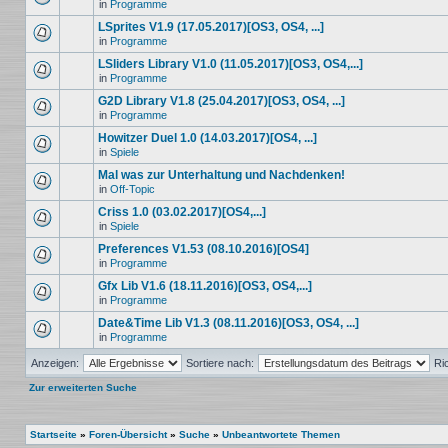
in
Programme
LSprites V1.9 (17.05.2017)[OS3, OS4, ...]
in
Programme
LSliders Library V1.0 (11.05.2017)[OS3, OS4,...]
in
Programme
G2D Library V1.8 (25.04.2017)[OS3, OS4, ...]
in
Programme
Howitzer Duel 1.0 (14.03.2017)[OS4, ...]
in
Spiele
Mal was zur Unterhaltung und Nachdenken!
in
Off-Topic
Criss 1.0 (03.02.2017)[OS4,...]
in
Spiele
Preferences V1.53 (08.10.2016)[OS4]
in
Programme
Gfx Lib V1.6 (18.11.2016)[OS3, OS4,...]
in
Programme
Date&Time Lib V1.3 (08.11.2016)[OS3, OS4, ...]
in
Programme
Anzeigen:
Sortiere nach:
Ri
Zur erweiterten Suche
Startseite
»
Foren-Übersicht
»
Suche
»
Unbeantwortete Themen