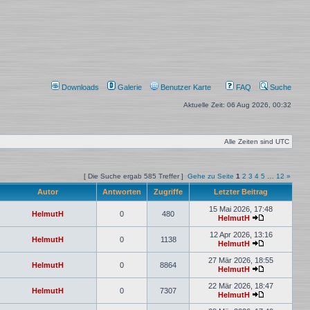
Downloads
Galerie
Benutzer Karte
FAQ
Suche
Aktuelle Zeit: 06 Aug 2026, 00:32
Alle Zeiten sind
UTC
[ Die Suche ergab 585 Treffer ]
Gehe zu Seite
1
2
3
4
5
…
12
»
Autor
Antworten
Zugriffe
Letzter Beitrag
15 Mai 2026, 17:48
HelmutH
0
480
HelmutH
12 Apr 2026, 13:16
HelmutH
0
1138
HelmutH
27 Mär 2026, 18:55
HelmutH
0
8864
HelmutH
22 Mär 2026, 18:47
HelmutH
0
7307
HelmutH