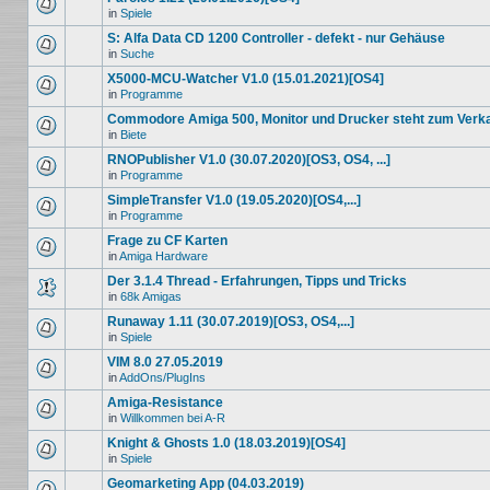
in
Spiele
S: Alfa Data CD 1200 Controller - defekt - nur Gehäuse
in
Suche
X5000-MCU-Watcher V1.0 (15.01.2021)[OS4]
in
Programme
Commodore Amiga 500, Monitor und Drucker steht zum Verk
in
Biete
RNOPublisher V1.0 (30.07.2020)[OS3, OS4, ...]
in
Programme
SimpleTransfer V1.0 (19.05.2020)[OS4,...]
in
Programme
Frage zu CF Karten
in
Amiga Hardware
Der 3.1.4 Thread - Erfahrungen, Tipps und Tricks
in
68k Amigas
Runaway 1.11 (30.07.2019)[OS3, OS4,...]
in
Spiele
VIM 8.0 27.05.2019
in
AddOns/PlugIns
Amiga-Resistance
in
Willkommen bei A-R
Knight & Ghosts 1.0 (18.03.2019)[OS4]
in
Spiele
Geomarketing App (04.03.2019)