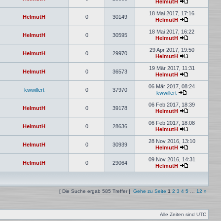
HelmutH
18 Mai 2017, 17:16
HelmutH
0
30149
HelmutH
18 Mai 2017, 16:22
HelmutH
0
30595
HelmutH
29 Apr 2017, 19:50
HelmutH
0
29970
HelmutH
19 Mär 2017, 11:31
HelmutH
0
36573
HelmutH
06 Mär 2017, 08:24
kwwillert
0
37970
kwwillert
06 Feb 2017, 18:39
HelmutH
0
39178
HelmutH
06 Feb 2017, 18:08
HelmutH
0
28636
HelmutH
28 Nov 2016, 13:10
HelmutH
0
30939
HelmutH
09 Nov 2016, 14:31
HelmutH
0
29064
HelmutH
[ Die Suche ergab 585 Treffer ]
Gehe zu Seite
1
2
3
4
5
…
12
»
Alle Zeiten sind
UTC