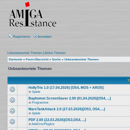
Registrieren
Anmelden
Unbeantwortete Themen
|
Aktive Themen
Startseite
»
Foren-Übersicht
»
Suche
»
Unbeantwortete Themen
Unbeantwortete Themen
T
HollyTris 1.0 (17.04.2026) [OS4, MOS + AROS]
in
Spiele
Baphomet ScreenSaver 2.00 (01.04.2026)[OS4, ...]
in
Programme
MarsTankAttack 2.0 (27.03.2026)[OS3, OS4, ...]
in
Spiele
PDF 2.00 (22.03.2026)[OS3,OS4, ...]
in
AddOns/PlugIns