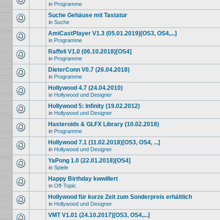
in
Programme
Suche Gehäuse mit Tastatur
in
Suche
AmiCastPlayer V1.3 (05.01.2019)[OS3, OS4,...]
in
Programme
Raffeli V1.0 (06.10.2018)[OS4]
in
Programme
DieterConn V0.7 (26.04.2018)
in
Programme
Hollywood 4.7 (24.04.2010)
in
Hollywood und Designer
Hollywood 5: Infinity (19.02.2012)
in
Hollywood und Designer
Hasteroids & GLFX Library (10.02.2018)
in
Programme
Hollywood 7.1 (11.02.2018)[OS3, OS4, ...]
in
Hollywood und Designer
YaPong 1.0 (22.01.2018)[OS4]
in
Spiele
Happy Birthday kwwillert
in
Off-Topic
Hollywood für kurze Zeit zum Sonderpreis erhältlich
in
Hollywood und Designer
VMT V1.01 (24.10.2017)[OS3, OS4,...]