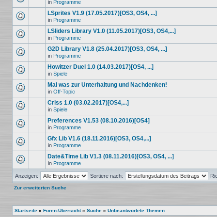
in
Programme
LSprites V1.9 (17.05.2017)[OS3, OS4, ...]
in
Programme
LSliders Library V1.0 (11.05.2017)[OS3, OS4,...]
in
Programme
G2D Library V1.8 (25.04.2017)[OS3, OS4, ...]
in
Programme
Howitzer Duel 1.0 (14.03.2017)[OS4, ...]
in
Spiele
Mal was zur Unterhaltung und Nachdenken!
in
Off-Topic
Criss 1.0 (03.02.2017)[OS4,...]
in
Spiele
Preferences V1.53 (08.10.2016)[OS4]
in
Programme
Gfx Lib V1.6 (18.11.2016)[OS3, OS4,...]
in
Programme
Date&Time Lib V1.3 (08.11.2016)[OS3, OS4, ...]
in
Programme
Anzeigen:
Sortiere nach:
Ri
Zur erweiterten Suche
Startseite
»
Foren-Übersicht
»
Suche
»
Unbeantwortete Themen