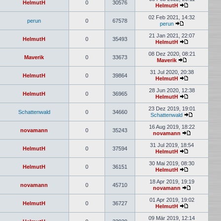
HelmutH
0
30576
HelmutH
02 Feb 2021, 14:32
perun
0
67578
perun
21 Jan 2021, 22:07
HelmutH
0
35493
HelmutH
08 Dez 2020, 08:21
Maverik
0
33673
Maverik
31 Jul 2020, 20:38
HelmutH
0
39864
HelmutH
28 Jun 2020, 12:38
HelmutH
0
36965
HelmutH
23 Dez 2019, 19:01
Schattenwald
0
34660
Schattenwald
16 Aug 2019, 18:22
novamann
0
35243
novamann
31 Jul 2019, 18:54
HelmutH
0
37594
HelmutH
30 Mai 2019, 08:30
HelmutH
0
36151
HelmutH
18 Apr 2019, 19:19
novamann
0
45710
novamann
01 Apr 2019, 19:02
HelmutH
0
36727
HelmutH
09 Mär 2019, 12:14