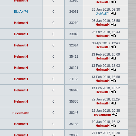
HelmutH
0
32920
HelmutH
25 Jan 2019, 09:30
BlutAxt74
0
34051
BlutAxt74
05 Jan 2019, 23:58
HelmutH
0
33210
HelmutH
25 Okt 2018, 16:43
HelmutH
0
33040
HelmutH
30 Apr 2018, 12:40
HelmutH
0
32014
HelmutH
13 Feb 2018, 18:09
HelmutH
0
35419
HelmutH
13 Feb 2018, 18:03
HelmutH
0
36121
HelmutH
13 Feb 2018, 16:58
HelmutH
0
31163
HelmutH
13 Feb 2018, 16:52
HelmutH
0
36648
HelmutH
22 Jan 2018, 11:29
HelmutH
0
35835
HelmutH
12 Jan 2018, 20:38
novamann
0
38246
novamann
10 Jan 2018, 16:12
HelmutH
0
35135
HelmutH
27 Okt 2017, 16:30
HelmutH
0
28866