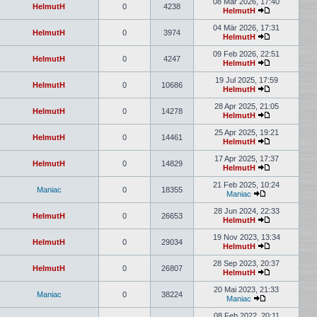
08 Mär 2026, 17:40
HelmutH
0
4238
HelmutH
04 Mär 2026, 17:31
HelmutH
0
3974
HelmutH
09 Feb 2026, 22:51
HelmutH
0
4247
HelmutH
19 Jul 2025, 17:59
HelmutH
0
10686
HelmutH
28 Apr 2025, 21:05
HelmutH
0
14278
HelmutH
25 Apr 2025, 19:21
HelmutH
0
14461
HelmutH
17 Apr 2025, 17:37
HelmutH
0
14829
HelmutH
21 Feb 2025, 10:24
Maniac
0
18355
Maniac
28 Jun 2024, 22:33
HelmutH
0
26653
HelmutH
19 Nov 2023, 13:34
HelmutH
0
29034
HelmutH
28 Sep 2023, 20:37
HelmutH
0
26807
HelmutH
20 Mai 2023, 21:33
Maniac
0
38224
Maniac
08 Feb 2022, 20:11