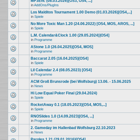
MP3Enc (08.03.2026)[OS3, OS4, ...]
in
AddOns/PlugIns
Los Malditos Tournament 1.00 Demo (01.03.2026)[OS4,...]
in
Spiele
No More Toxic Man 1.20 (24.06.2022) [OS4, MOS, AROS, ...]
in
Spiele
L.M. Calendar&Clock 1.00 (29.05.2024)]OS4]
in
Programme
AStone 1.0 (26.04.2025)[OS4, MOS]
in
Programme
Baccarat 2.05 (16.04.2025)[OS4]
in
Spiele
Lil Calendar 2.4 (08.05.2023) [OS4]
in
Programme
ACM Groß Brunsrode (bei Wolfsburg) 13.06. - 15.06.2025
in
News
Hi Low Equal Poker Final (29.04.2024)
in
Spiele
RocketAway 0.1 (18.05.2023)[OS4, MOS,...]
in
Spiele
RNOSlides 1.0 (14.09.2023)[OS4, ...]
in
Programme
2. Gameday im Hallenbad Wolfsburg 22.10.2023
in
News
Paroles 1.21 (29.01.2016)[OS4]