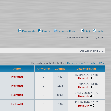
Downloads
Galerie
Benutzer Karte
FAQ
Suche
Aktuelle Zeit: 05 Aug 2026, 22:59
Alle Zeiten sind
UTC
[ Die Suche ergab 585 Treffer ]
Gehe zu Seite
1
2
3
4
5
…
12
»
Autor
Antworten
Zugriffe
Letzter Beitrag
15 Mai 2026, 17:48
HelmutH
0
480
HelmutH
12 Apr 2026, 13:16
HelmutH
0
1138
HelmutH
27 Mär 2026, 18:55
HelmutH
0
8864
HelmutH
22 Mär 2026, 18:47
HelmutH
0
7307
HelmutH