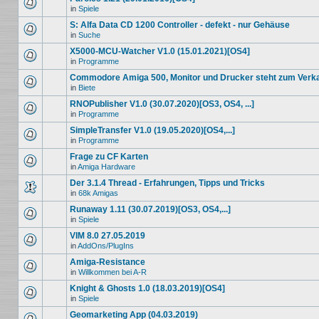
in
Spiele
S: Alfa Data CD 1200 Controller - defekt - nur Gehäuse
in
Suche
X5000-MCU-Watcher V1.0 (15.01.2021)[OS4]
in
Programme
Commodore Amiga 500, Monitor und Drucker steht zum Verk
in
Biete
RNOPublisher V1.0 (30.07.2020)[OS3, OS4, ...]
in
Programme
SimpleTransfer V1.0 (19.05.2020)[OS4,...]
in
Programme
Frage zu CF Karten
in
Amiga Hardware
Der 3.1.4 Thread - Erfahrungen, Tipps und Tricks
in
68k Amigas
Runaway 1.11 (30.07.2019)[OS3, OS4,...]
in
Spiele
VIM 8.0 27.05.2019
in
AddOns/PlugIns
Amiga-Resistance
in
Willkommen bei A-R
Knight & Ghosts 1.0 (18.03.2019)[OS4]
in
Spiele
Geomarketing App (04.03.2019)