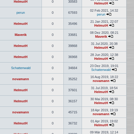
HelmutH
0
30583
HelmutH
02 Feb 2021, 14:32
perun
0
67593
perun
21 Jan 2021, 22:07
HelmutH
0
35496
HelmutH
08 Dez 2020, 08:21
Maverik
0
33681
Maverik
31 Jul 2020, 20:38
HelmutH
0
39868
HelmutH
28 Jun 2020, 12:38
HelmutH
0
36968
HelmutH
23 Dez 2019, 19:01
Schattenwald
0
34664
Schattenwald
16 Aug 2019, 18:22
novamann
0
35252
novamann
31 Jul 2019, 18:54
HelmutH
0
37601
HelmutH
30 Mai 2019, 08:30
HelmutH
0
36157
HelmutH
18 Apr 2019, 19:19
novamann
0
45715
novamann
01 Apr 2019, 19:02
HelmutH
0
36732
HelmutH
09 Mär 2019, 12:14