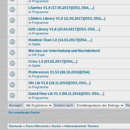
in
Programme
LSprites V1.9 (17.05.2017)[OS3, OS4, ...]
in
Programme
LSliders Library V1.0 (11.05.2017)[OS3, OS4,...]
in
Programme
G2D Library V1.8 (25.04.2017)[OS3, OS4, ...]
in
Programme
Howitzer Duel 1.0 (14.03.2017)[OS4, ...]
in
Spiele
Mal was zur Unterhaltung und Nachdenken!
in
Off-Topic
Criss 1.0 (03.02.2017)[OS4,...]
in
Spiele
Preferences V1.53 (08.10.2016)[OS4]
in
Programme
Gfx Lib V1.6 (18.11.2016)[OS3, OS4,...]
in
Programme
Date&Time Lib V1.3 (08.11.2016)[OS3, OS4, ...]
in
Programme
Anzeigen:
Sortiere nach:
Ri
Zur erweiterten Suche
Startseite
»
Foren-Übersicht
»
Suche
»
Unbeantwortete Themen