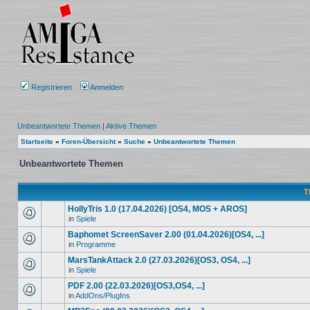
Registrieren
Anmelden
Unbeantwortete Themen
|
Aktive Themen
Startseite
»
Foren-Übersicht
»
Suche
»
Unbeantwortete Themen
Unbeantwortete Themen
T
HollyTris 1.0 (17.04.2026) [OS4, MOS + AROS]
in
Spiele
Baphomet ScreenSaver 2.00 (01.04.2026)[OS4, ...]
in
Programme
MarsTankAttack 2.0 (27.03.2026)[OS3, OS4, ...]
in
Spiele
PDF 2.00 (22.03.2026)[OS3,OS4, ...]
in
AddOns/PlugIns