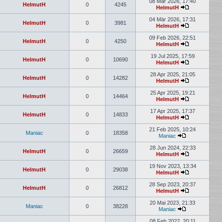
08 Mär 2026, 17:40
HelmutH
0
4245
HelmutH
04 Mär 2026, 17:31
HelmutH
0
3981
HelmutH
09 Feb 2026, 22:51
HelmutH
0
4250
HelmutH
19 Jul 2025, 17:59
HelmutH
0
10690
HelmutH
28 Apr 2025, 21:05
HelmutH
0
14282
HelmutH
25 Apr 2025, 19:21
HelmutH
0
14464
HelmutH
17 Apr 2025, 17:37
HelmutH
0
14833
HelmutH
21 Feb 2025, 10:24
Maniac
0
18358
Maniac
28 Jun 2024, 22:33
HelmutH
0
26659
HelmutH
19 Nov 2023, 13:34
HelmutH
0
29038
HelmutH
28 Sep 2023, 20:37
HelmutH
0
26812
HelmutH
20 Mai 2023, 21:33
Maniac
0
38228
Maniac
08 Feb 2022, 20:11