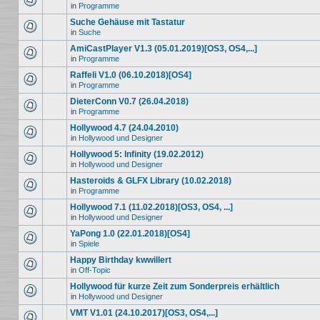
in
Programme
Suche Gehäuse mit Tastatur
in
Suche
AmiCastPlayer V1.3 (05.01.2019)[OS3, OS4,...]
in
Programme
Raffeli V1.0 (06.10.2018)[OS4]
in
Programme
DieterConn V0.7 (26.04.2018)
in
Programme
Hollywood 4.7 (24.04.2010)
in
Hollywood und Designer
Hollywood 5: Infinity (19.02.2012)
in
Hollywood und Designer
Hasteroids & GLFX Library (10.02.2018)
in
Programme
Hollywood 7.1 (11.02.2018)[OS3, OS4, ...]
in
Hollywood und Designer
YaPong 1.0 (22.01.2018)[OS4]
in
Spiele
Happy Birthday kwwillert
in
Off-Topic
Hollywood für kurze Zeit zum Sonderpreis erhältlich
in
Hollywood und Designer
VMT V1.01 (24.10.2017)[OS3, OS4,...]