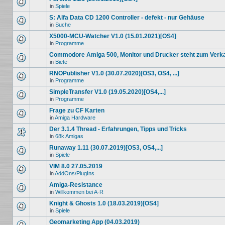
in
Spiele
S: Alfa Data CD 1200 Controller - defekt - nur Gehäuse
in
Suche
X5000-MCU-Watcher V1.0 (15.01.2021)[OS4]
in
Programme
Commodore Amiga 500, Monitor und Drucker steht zum Verk
in
Biete
RNOPublisher V1.0 (30.07.2020)[OS3, OS4, ...]
in
Programme
SimpleTransfer V1.0 (19.05.2020)[OS4,...]
in
Programme
Frage zu CF Karten
in
Amiga Hardware
Der 3.1.4 Thread - Erfahrungen, Tipps und Tricks
in
68k Amigas
Runaway 1.11 (30.07.2019)[OS3, OS4,...]
in
Spiele
VIM 8.0 27.05.2019
in
AddOns/PlugIns
Amiga-Resistance
in
Willkommen bei A-R
Knight & Ghosts 1.0 (18.03.2019)[OS4]
in
Spiele
Geomarketing App (04.03.2019)