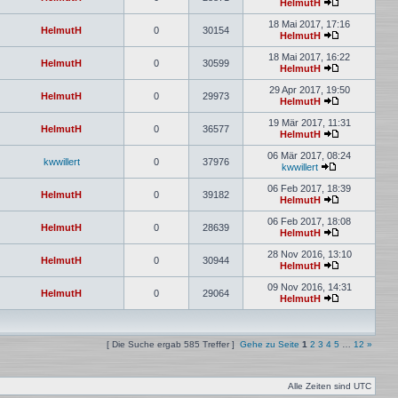
HelmutH
18 Mai 2017, 17:16
HelmutH
0
30154
HelmutH
18 Mai 2017, 16:22
HelmutH
0
30599
HelmutH
29 Apr 2017, 19:50
HelmutH
0
29973
HelmutH
19 Mär 2017, 11:31
HelmutH
0
36577
HelmutH
06 Mär 2017, 08:24
kwwillert
0
37976
kwwillert
06 Feb 2017, 18:39
HelmutH
0
39182
HelmutH
06 Feb 2017, 18:08
HelmutH
0
28639
HelmutH
28 Nov 2016, 13:10
HelmutH
0
30944
HelmutH
09 Nov 2016, 14:31
HelmutH
0
29064
HelmutH
[ Die Suche ergab 585 Treffer ]
Gehe zu Seite
1
2
3
4
5
…
12
»
Alle Zeiten sind
UTC