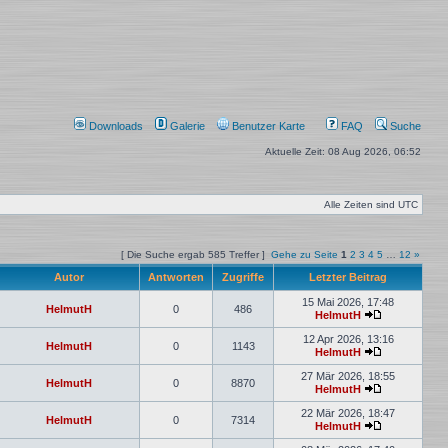
Downloads
Galerie
Benutzer Karte
FAQ
Suche
Aktuelle Zeit: 08 Aug 2026, 06:52
Alle Zeiten sind
UTC
[ Die Suche ergab 585 Treffer ]
Gehe zu Seite
1
2
3
4
5
…
12
»
Autor
Antworten
Zugriffe
Letzter Beitrag
15 Mai 2026, 17:48
HelmutH
0
486
HelmutH
12 Apr 2026, 13:16
HelmutH
0
1143
HelmutH
27 Mär 2026, 18:55
HelmutH
0
8870
HelmutH
22 Mär 2026, 18:47
HelmutH
0
7314
HelmutH