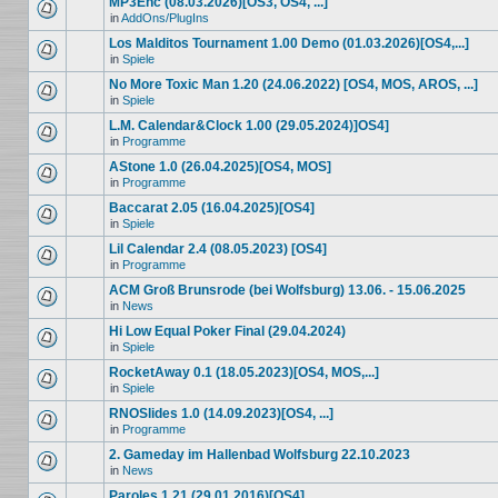
MP3Enc (08.03.2026)[OS3, OS4, ...]
in
AddOns/PlugIns
Los Malditos Tournament 1.00 Demo (01.03.2026)[OS4,...]
in
Spiele
No More Toxic Man 1.20 (24.06.2022) [OS4, MOS, AROS, ...]
in
Spiele
L.M. Calendar&Clock 1.00 (29.05.2024)]OS4]
in
Programme
AStone 1.0 (26.04.2025)[OS4, MOS]
in
Programme
Baccarat 2.05 (16.04.2025)[OS4]
in
Spiele
Lil Calendar 2.4 (08.05.2023) [OS4]
in
Programme
ACM Groß Brunsrode (bei Wolfsburg) 13.06. - 15.06.2025
in
News
Hi Low Equal Poker Final (29.04.2024)
in
Spiele
RocketAway 0.1 (18.05.2023)[OS4, MOS,...]
in
Spiele
RNOSlides 1.0 (14.09.2023)[OS4, ...]
in
Programme
2. Gameday im Hallenbad Wolfsburg 22.10.2023
in
News
Paroles 1.21 (29.01.2016)[OS4]