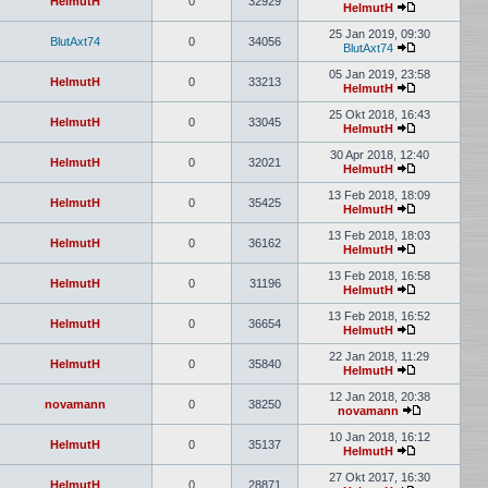
HelmutH
0
32929
HelmutH
25 Jan 2019, 09:30
BlutAxt74
0
34056
BlutAxt74
05 Jan 2019, 23:58
HelmutH
0
33213
HelmutH
25 Okt 2018, 16:43
HelmutH
0
33045
HelmutH
30 Apr 2018, 12:40
HelmutH
0
32021
HelmutH
13 Feb 2018, 18:09
HelmutH
0
35425
HelmutH
13 Feb 2018, 18:03
HelmutH
0
36162
HelmutH
13 Feb 2018, 16:58
HelmutH
0
31196
HelmutH
13 Feb 2018, 16:52
HelmutH
0
36654
HelmutH
22 Jan 2018, 11:29
HelmutH
0
35840
HelmutH
12 Jan 2018, 20:38
novamann
0
38250
novamann
10 Jan 2018, 16:12
HelmutH
0
35137
HelmutH
27 Okt 2017, 16:30
HelmutH
0
28871