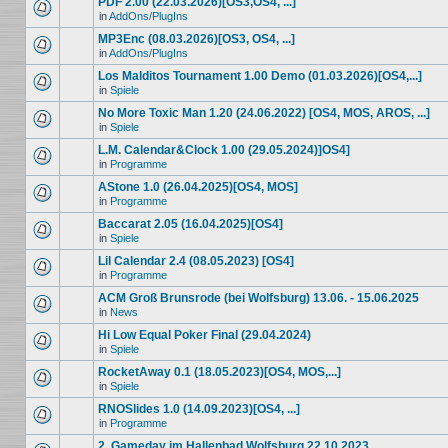
PDF 2.00 (22.03.2026)[OS3,OS4, ...]
in
AddOns/PlugIns
MP3Enc (08.03.2026)[OS3, OS4, ...]
in
AddOns/PlugIns
Los Malditos Tournament 1.00 Demo (01.03.2026)[OS4,...]
in
Spiele
No More Toxic Man 1.20 (24.06.2022) [OS4, MOS, AROS, ...]
in
Spiele
L.M. Calendar&Clock 1.00 (29.05.2024)]OS4]
in
Programme
AStone 1.0 (26.04.2025)[OS4, MOS]
in
Programme
Baccarat 2.05 (16.04.2025)[OS4]
in
Spiele
Lil Calendar 2.4 (08.05.2023) [OS4]
in
Programme
ACM Groß Brunsrode (bei Wolfsburg) 13.06. - 15.06.2025
in
News
Hi Low Equal Poker Final (29.04.2024)
in
Spiele
RocketAway 0.1 (18.05.2023)[OS4, MOS,...]
in
Spiele
RNOSlides 1.0 (14.09.2023)[OS4, ...]
in
Programme
2. Gameday im Hallenbad Wolfsburg 22.10.2023