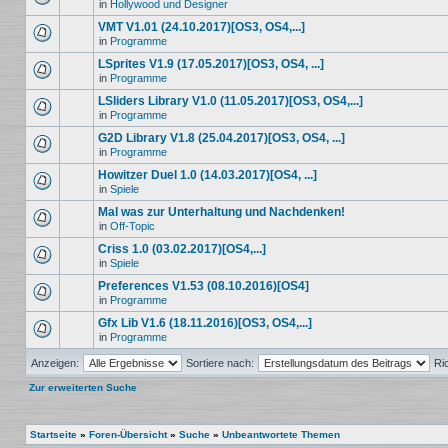
in
Hollywood und Designer
VMT V1.01 (24.10.2017)[OS3, OS4,...]
in
Programme
LSprites V1.9 (17.05.2017)[OS3, OS4, ...]
in
Programme
LSliders Library V1.0 (11.05.2017)[OS3, OS4,...]
in
Programme
G2D Library V1.8 (25.04.2017)[OS3, OS4, ...]
in
Programme
Howitzer Duel 1.0 (14.03.2017)[OS4, ...]
in
Spiele
Mal was zur Unterhaltung und Nachdenken!
in
Off-Topic
Criss 1.0 (03.02.2017)[OS4,...]
in
Spiele
Preferences V1.53 (08.10.2016)[OS4]
in
Programme
Gfx Lib V1.6 (18.11.2016)[OS3, OS4,...]
in
Programme
Anzeigen:
Sortiere nach:
Ri
Zur erweiterten Suche
Startseite
»
Foren-Übersicht
»
Suche
»
Unbeantwortete Themen