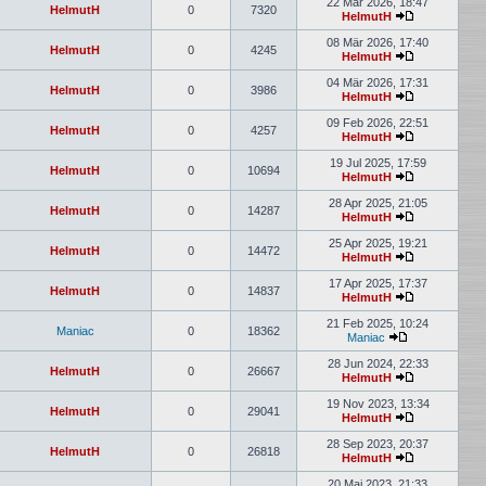
22 Mär 2026, 18:47
HelmutH
0
7320
HelmutH
08 Mär 2026, 17:40
HelmutH
0
4245
HelmutH
04 Mär 2026, 17:31
HelmutH
0
3986
HelmutH
09 Feb 2026, 22:51
HelmutH
0
4257
HelmutH
19 Jul 2025, 17:59
HelmutH
0
10694
HelmutH
28 Apr 2025, 21:05
HelmutH
0
14287
HelmutH
25 Apr 2025, 19:21
HelmutH
0
14472
HelmutH
17 Apr 2025, 17:37
HelmutH
0
14837
HelmutH
21 Feb 2025, 10:24
Maniac
0
18362
Maniac
28 Jun 2024, 22:33
HelmutH
0
26667
HelmutH
19 Nov 2023, 13:34
HelmutH
0
29041
HelmutH
28 Sep 2023, 20:37
HelmutH
0
26818
HelmutH
20 Mai 2023, 21:33