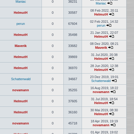
Maniac
0
38231
Maniac
08 Feb 2022, 20:11
HelmutH
0
30587
HelmutH
02 Feb 2021, 14:32
perun
0
67604
perun
21 Jan 2021, 22:07
HelmutH
0
35498
HelmutH
08 Dez 2020, 08:21
Maverik
0
33682
Maverik
31 Jul 2020, 20:38
HelmutH
0
39869
HelmutH
28 Jun 2020, 12:38
HelmutH
0
36970
HelmutH
23 Dez 2019, 19:01
Schattenwald
0
34667
Schattenwald
16 Aug 2019, 18:22
novamann
0
35255
novamann
31 Jul 2019, 18:54
HelmutH
0
37605
HelmutH
30 Mai 2019, 08:30
HelmutH
0
36160
HelmutH
18 Apr 2019, 19:19
novamann
0
45718
novamann
01 Apr 2019, 19:02