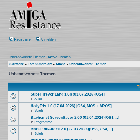
Registrieren
Anmelden
Unbeantwortete Themen
|
Aktive Themen
Startseite
»
Foren-Übersicht
»
Suche
»
Unbeantwortete Themen
Unbeantwortete Themen
T
Super Trevor Land 1.0b (01.07.2026)[OS4]
in
Spiele
HollyTris 1.0 (17.04.2026) [OS4, MOS + AROS]
in
Spiele
Baphomet ScreenSaver 2.00 (01.04.2026)[OS4, ...]
in
Programme
MarsTankAttack 2.0 (27.03.2026)[OS3, OS4, ...]
in
Spiele