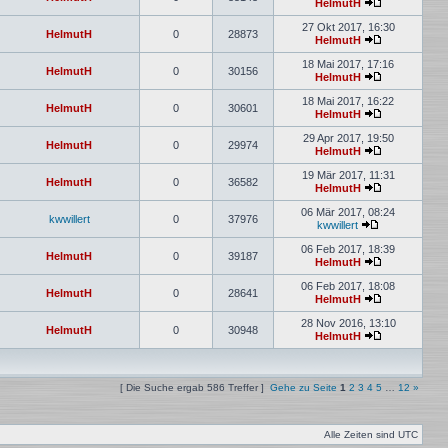
HelmutH
27 Okt 2017, 16:30
HelmutH
0
28873
HelmutH
18 Mai 2017, 17:16
HelmutH
0
30156
HelmutH
18 Mai 2017, 16:22
HelmutH
0
30601
HelmutH
29 Apr 2017, 19:50
HelmutH
0
29974
HelmutH
19 Mär 2017, 11:31
HelmutH
0
36582
HelmutH
06 Mär 2017, 08:24
kwwillert
0
37976
kwwillert
06 Feb 2017, 18:39
HelmutH
0
39187
HelmutH
06 Feb 2017, 18:08
HelmutH
0
28641
HelmutH
28 Nov 2016, 13:10
HelmutH
0
30948
HelmutH
[ Die Suche ergab 586 Treffer ]
Gehe zu Seite
1
2
3
4
5
…
12
»
Alle Zeiten sind
UTC