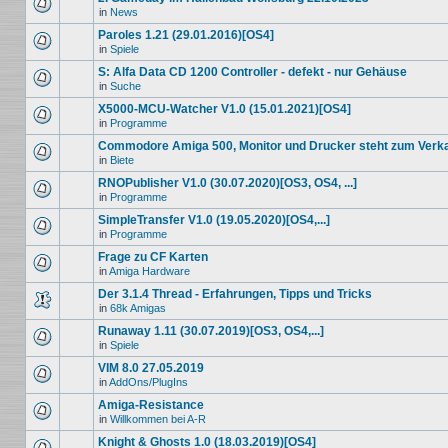
in
News
Paroles 1.21 (29.01.2016)[OS4]
in
Spiele
S: Alfa Data CD 1200 Controller - defekt - nur Gehäuse
in
Suche
X5000-MCU-Watcher V1.0 (15.01.2021)[OS4]
in
Programme
Commodore Amiga 500, Monitor und Drucker steht zum Verk
in
Biete
RNOPublisher V1.0 (30.07.2020)[OS3, OS4, ...]
in
Programme
SimpleTransfer V1.0 (19.05.2020)[OS4,...]
in
Programme
Frage zu CF Karten
in
Amiga Hardware
Der 3.1.4 Thread - Erfahrungen, Tipps und Tricks
in
68k Amigas
Runaway 1.11 (30.07.2019)[OS3, OS4,...]
in
Spiele
VIM 8.0 27.05.2019
in
AddOns/PlugIns
Amiga-Resistance
in
Willkommen bei A-R
Knight & Ghosts 1.0 (18.03.2019)[OS4]