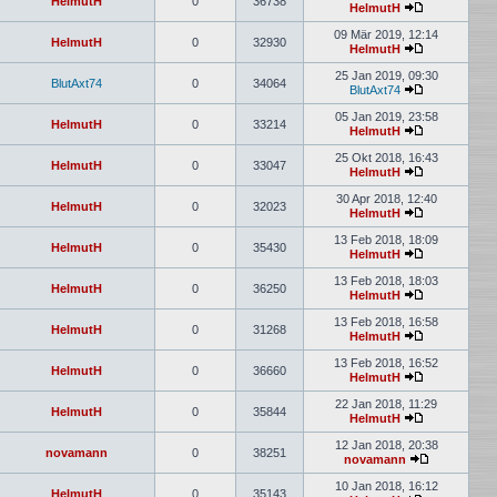
HelmutH
0
36738
HelmutH
09 Mär 2019, 12:14
HelmutH
0
32930
HelmutH
25 Jan 2019, 09:30
BlutAxt74
0
34064
BlutAxt74
05 Jan 2019, 23:58
HelmutH
0
33214
HelmutH
25 Okt 2018, 16:43
HelmutH
0
33047
HelmutH
30 Apr 2018, 12:40
HelmutH
0
32023
HelmutH
13 Feb 2018, 18:09
HelmutH
0
35430
HelmutH
13 Feb 2018, 18:03
HelmutH
0
36250
HelmutH
13 Feb 2018, 16:58
HelmutH
0
31268
HelmutH
13 Feb 2018, 16:52
HelmutH
0
36660
HelmutH
22 Jan 2018, 11:29
HelmutH
0
35844
HelmutH
12 Jan 2018, 20:38
novamann
0
38251
novamann
10 Jan 2018, 16:12
HelmutH
0
35143