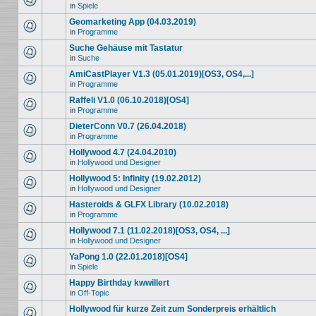
in
Spiele
Geomarketing App (04.03.2019)
in
Programme
Suche Gehäuse mit Tastatur
in
Suche
AmiCastPlayer V1.3 (05.01.2019)[OS3, OS4,...]
in
Programme
Raffeli V1.0 (06.10.2018)[OS4]
in
Programme
DieterConn V0.7 (26.04.2018)
in
Programme
Hollywood 4.7 (24.04.2010)
in
Hollywood und Designer
Hollywood 5: Infinity (19.02.2012)
in
Hollywood und Designer
Hasteroids & GLFX Library (10.02.2018)
in
Programme
Hollywood 7.1 (11.02.2018)[OS3, OS4, ...]
in
Hollywood und Designer
YaPong 1.0 (22.01.2018)[OS4]
in
Spiele
Happy Birthday kwwillert
in
Off-Topic
Hollywood für kurze Zeit zum Sonderpreis erhältlich