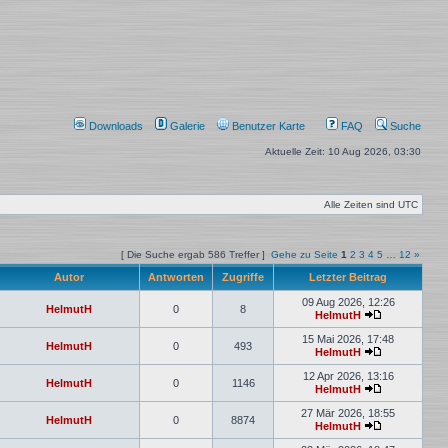
Downloads
Galerie
Benutzer Karte
FAQ
Suche
Aktuelle Zeit: 10 Aug 2026, 03:30
Alle Zeiten sind
UTC
[ Die Suche ergab 586 Treffer ]
Gehe zu Seite
1
2
3
4
5
…
12
»
Autor
Antworten
Zugriffe
Letzter Beitrag
09 Aug 2026, 12:26
HelmutH
0
8
HelmutH
15 Mai 2026, 17:48
HelmutH
0
493
HelmutH
12 Apr 2026, 13:16
HelmutH
0
1146
HelmutH
27 Mär 2026, 18:55
HelmutH
0
8874
HelmutH