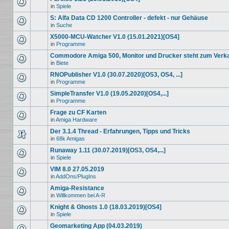
in
Spiele
S: Alfa Data CD 1200 Controller - defekt - nur Gehäuse
in
Suche
X5000-MCU-Watcher V1.0 (15.01.2021)[OS4]
in
Programme
Commodore Amiga 500, Monitor und Drucker steht zum Verk
in
Biete
RNOPublisher V1.0 (30.07.2020)[OS3, OS4, ...]
in
Programme
SimpleTransfer V1.0 (19.05.2020)[OS4,...]
in
Programme
Frage zu CF Karten
in
Amiga Hardware
Der 3.1.4 Thread - Erfahrungen, Tipps und Tricks
in
68k Amigas
Runaway 1.11 (30.07.2019)[OS3, OS4,...]
in
Spiele
VIM 8.0 27.05.2019
in
AddOns/PlugIns
Amiga-Resistance
in
Willkommen bei A-R
Knight & Ghosts 1.0 (18.03.2019)[OS4]
in
Spiele
Geomarketing App (04.03.2019)