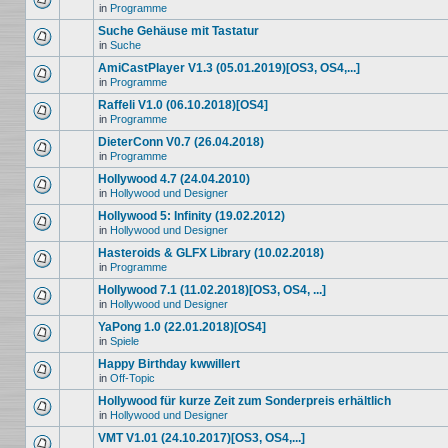
in
Programme
Suche Gehäuse mit Tastatur
in
Suche
AmiCastPlayer V1.3 (05.01.2019)[OS3, OS4,...]
in
Programme
Raffeli V1.0 (06.10.2018)[OS4]
in
Programme
DieterConn V0.7 (26.04.2018)
in
Programme
Hollywood 4.7 (24.04.2010)
in
Hollywood und Designer
Hollywood 5: Infinity (19.02.2012)
in
Hollywood und Designer
Hasteroids & GLFX Library (10.02.2018)
in
Programme
Hollywood 7.1 (11.02.2018)[OS3, OS4, ...]
in
Hollywood und Designer
YaPong 1.0 (22.01.2018)[OS4]
in
Spiele
Happy Birthday kwwillert
in
Off-Topic
Hollywood für kurze Zeit zum Sonderpreis erhältlich
in
Hollywood und Designer
VMT V1.01 (24.10.2017)[OS3, OS4,...]