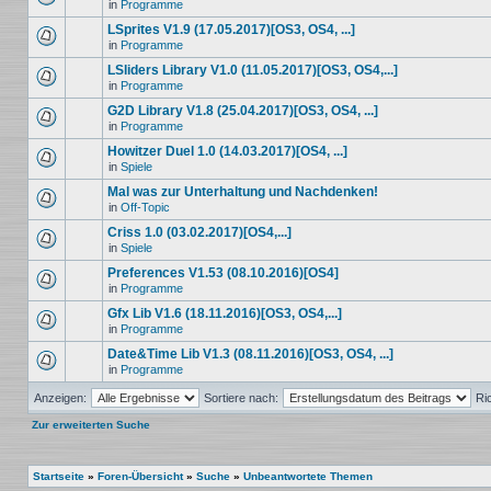
in
Programme
LSprites V1.9 (17.05.2017)[OS3, OS4, ...]
in
Programme
LSliders Library V1.0 (11.05.2017)[OS3, OS4,...]
in
Programme
G2D Library V1.8 (25.04.2017)[OS3, OS4, ...]
in
Programme
Howitzer Duel 1.0 (14.03.2017)[OS4, ...]
in
Spiele
Mal was zur Unterhaltung und Nachdenken!
in
Off-Topic
Criss 1.0 (03.02.2017)[OS4,...]
in
Spiele
Preferences V1.53 (08.10.2016)[OS4]
in
Programme
Gfx Lib V1.6 (18.11.2016)[OS3, OS4,...]
in
Programme
Date&Time Lib V1.3 (08.11.2016)[OS3, OS4, ...]
in
Programme
Anzeigen:
Sortiere nach:
Ri
Zur erweiterten Suche
Startseite
»
Foren-Übersicht
»
Suche
»
Unbeantwortete Themen