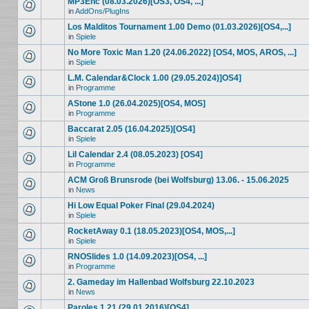
MP3Enc (08.03.2026)[OS3, OS4, ...]
in
AddOns/PlugIns
Los Malditos Tournament 1.00 Demo (01.03.2026)[OS4,...]
in
Spiele
No More Toxic Man 1.20 (24.06.2022) [OS4, MOS, AROS, ...]
in
Spiele
L.M. Calendar&Clock 1.00 (29.05.2024)]OS4]
in
Programme
AStone 1.0 (26.04.2025)[OS4, MOS]
in
Programme
Baccarat 2.05 (16.04.2025)[OS4]
in
Spiele
Lil Calendar 2.4 (08.05.2023) [OS4]
in
Programme
ACM Groß Brunsrode (bei Wolfsburg) 13.06. - 15.06.2025
in
News
Hi Low Equal Poker Final (29.04.2024)
in
Spiele
RocketAway 0.1 (18.05.2023)[OS4, MOS,...]
in
Spiele
RNOSlides 1.0 (14.09.2023)[OS4, ...]
in
Programme
2. Gameday im Hallenbad Wolfsburg 22.10.2023
in
News
Paroles 1.21 (29.01.2016)[OS4]