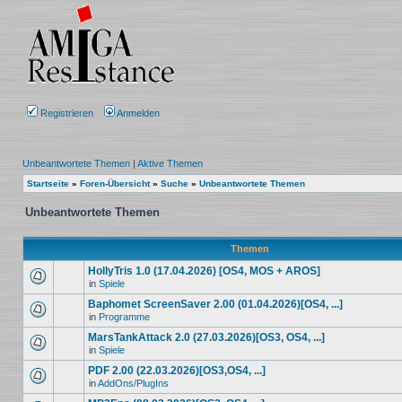
Registrieren
Anmelden
Unbeantwortete Themen
|
Aktive Themen
Startseite
»
Foren-Übersicht
»
Suche
»
Unbeantwortete Themen
Unbeantwortete Themen
Themen
HollyTris 1.0 (17.04.2026) [OS4, MOS + AROS]
in
Spiele
Baphomet ScreenSaver 2.00 (01.04.2026)[OS4, ...]
in
Programme
MarsTankAttack 2.0 (27.03.2026)[OS3, OS4, ...]
in
Spiele
PDF 2.00 (22.03.2026)[OS3,OS4, ...]
in
AddOns/PlugIns