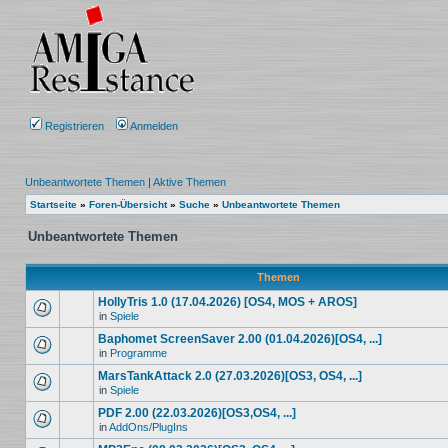
Registrieren
Anmelden
Unbeantwortete Themen
|
Aktive Themen
Startseite
»
Foren-Übersicht
»
Suche
»
Unbeantwortete Themen
Unbeantwortete Themen
Themen
HollyTris 1.0 (17.04.2026) [OS4, MOS + AROS]
in
Spiele
Baphomet ScreenSaver 2.00 (01.04.2026)[OS4, ...]
in
Programme
MarsTankAttack 2.0 (27.03.2026)[OS3, OS4, ...]
in
Spiele
PDF 2.00 (22.03.2026)[OS3,OS4, ...]
in
AddOns/PlugIns