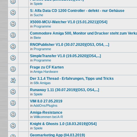
in
Spiele
S: Alfa Data CD 1200 Controller - defekt - nur Gehäuse
in
Suche
X5000-MCU-Watcher V1.0 (15.01.2021)[OS4]
in
Programme
Commodore Amiga 500, Monitor und Drucker steht zum Verk
in
Biete
RNOPublisher V1.0 (30.07.2020)[OS3, OS4, ...]
in
Programme
SimpleTransfer V1.0 (19.05.2020)[OS4,...]
in
Programme
Frage zu CF Karten
in
Amiga Hardware
Der 3.1.4 Thread - Erfahrungen, Tipps und Tricks
in
68k Amigas
Runaway 1.11 (30.07.2019)[OS3, OS4,...]
in
Spiele
VIM 8.0 27.05.2019
in
AddOns/PlugIns
Amiga-Resistance
in
Willkommen bei A-R
Knight & Ghosts 1.0 (18.03.2019)[OS4]
in
Spiele
Geomarketing App (04.03.2019)