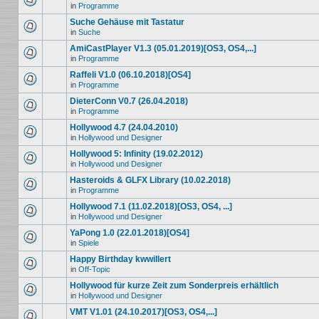
in
Programme
Suche Gehäuse mit Tastatur
in
Suche
AmiCastPlayer V1.3 (05.01.2019)[OS3, OS4,...]
in
Programme
Raffeli V1.0 (06.10.2018)[OS4]
in
Programme
DieterConn V0.7 (26.04.2018)
in
Programme
Hollywood 4.7 (24.04.2010)
in
Hollywood und Designer
Hollywood 5: Infinity (19.02.2012)
in
Hollywood und Designer
Hasteroids & GLFX Library (10.02.2018)
in
Programme
Hollywood 7.1 (11.02.2018)[OS3, OS4, ...]
in
Hollywood und Designer
YaPong 1.0 (22.01.2018)[OS4]
in
Spiele
Happy Birthday kwwillert
in
Off-Topic
Hollywood für kurze Zeit zum Sonderpreis erhältlich
in
Hollywood und Designer
VMT V1.01 (24.10.2017)[OS3, OS4,...]