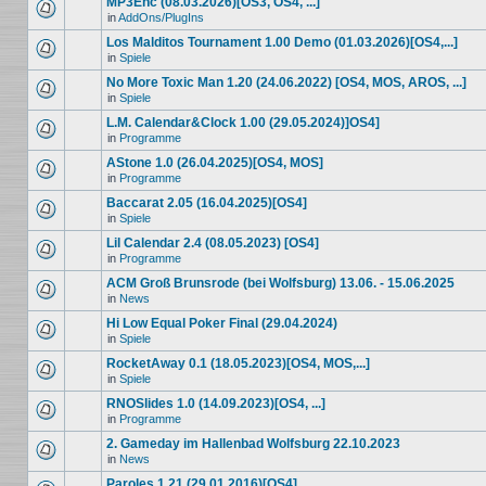
MP3Enc (08.03.2026)[OS3, OS4, ...]
in
AddOns/PlugIns
Los Malditos Tournament 1.00 Demo (01.03.2026)[OS4,...]
in
Spiele
No More Toxic Man 1.20 (24.06.2022) [OS4, MOS, AROS, ...]
in
Spiele
L.M. Calendar&Clock 1.00 (29.05.2024)]OS4]
in
Programme
AStone 1.0 (26.04.2025)[OS4, MOS]
in
Programme
Baccarat 2.05 (16.04.2025)[OS4]
in
Spiele
Lil Calendar 2.4 (08.05.2023) [OS4]
in
Programme
ACM Groß Brunsrode (bei Wolfsburg) 13.06. - 15.06.2025
in
News
Hi Low Equal Poker Final (29.04.2024)
in
Spiele
RocketAway 0.1 (18.05.2023)[OS4, MOS,...]
in
Spiele
RNOSlides 1.0 (14.09.2023)[OS4, ...]
in
Programme
2. Gameday im Hallenbad Wolfsburg 22.10.2023
in
News
Paroles 1.21 (29.01.2016)[OS4]