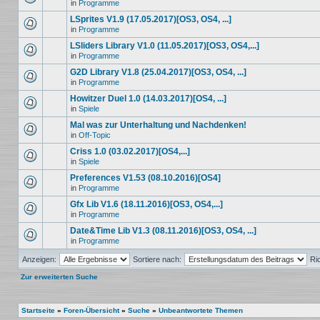
in
Programme
LSprites V1.9 (17.05.2017)[OS3, OS4, ...]
in
Programme
LSliders Library V1.0 (11.05.2017)[OS3, OS4,...]
in
Programme
G2D Library V1.8 (25.04.2017)[OS3, OS4, ...]
in
Programme
Howitzer Duel 1.0 (14.03.2017)[OS4, ...]
in
Spiele
Mal was zur Unterhaltung und Nachdenken!
in
Off-Topic
Criss 1.0 (03.02.2017)[OS4,...]
in
Spiele
Preferences V1.53 (08.10.2016)[OS4]
in
Programme
Gfx Lib V1.6 (18.11.2016)[OS3, OS4,...]
in
Programme
Date&Time Lib V1.3 (08.11.2016)[OS3, OS4, ...]
in
Programme
Anzeigen:
Sortiere nach:
Ri
Zur erweiterten Suche
Startseite
»
Foren-Übersicht
»
Suche
»
Unbeantwortete Themen