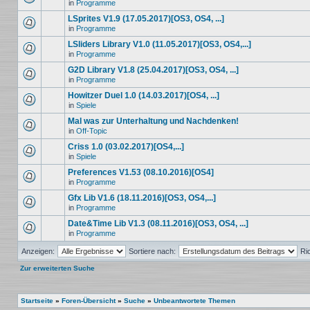
in
Programme
LSprites V1.9 (17.05.2017)[OS3, OS4, ...]
in
Programme
LSliders Library V1.0 (11.05.2017)[OS3, OS4,...]
in
Programme
G2D Library V1.8 (25.04.2017)[OS3, OS4, ...]
in
Programme
Howitzer Duel 1.0 (14.03.2017)[OS4, ...]
in
Spiele
Mal was zur Unterhaltung und Nachdenken!
in
Off-Topic
Criss 1.0 (03.02.2017)[OS4,...]
in
Spiele
Preferences V1.53 (08.10.2016)[OS4]
in
Programme
Gfx Lib V1.6 (18.11.2016)[OS3, OS4,...]
in
Programme
Date&Time Lib V1.3 (08.11.2016)[OS3, OS4, ...]
in
Programme
Anzeigen:
Sortiere nach:
Ri
Zur erweiterten Suche
Startseite
»
Foren-Übersicht
»
Suche
»
Unbeantwortete Themen