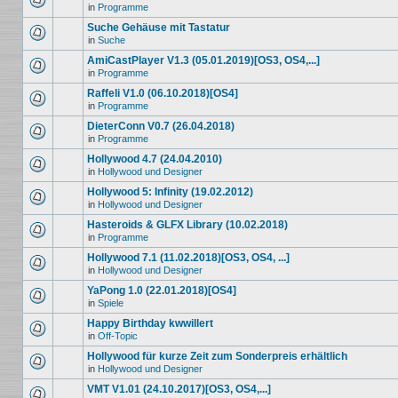
in
Programme
Suche Gehäuse mit Tastatur
in
Suche
AmiCastPlayer V1.3 (05.01.2019)[OS3, OS4,...]
in
Programme
Raffeli V1.0 (06.10.2018)[OS4]
in
Programme
DieterConn V0.7 (26.04.2018)
in
Programme
Hollywood 4.7 (24.04.2010)
in
Hollywood und Designer
Hollywood 5: Infinity (19.02.2012)
in
Hollywood und Designer
Hasteroids & GLFX Library (10.02.2018)
in
Programme
Hollywood 7.1 (11.02.2018)[OS3, OS4, ...]
in
Hollywood und Designer
YaPong 1.0 (22.01.2018)[OS4]
in
Spiele
Happy Birthday kwwillert
in
Off-Topic
Hollywood für kurze Zeit zum Sonderpreis erhältlich
in
Hollywood und Designer
VMT V1.01 (24.10.2017)[OS3, OS4,...]