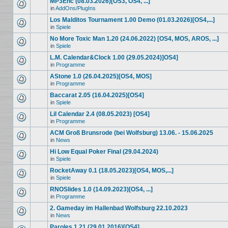
MP3Enc (08.03.2026)[OS3, OS4, ...]
in
AddOns/PlugIns
Los Malditos Tournament 1.00 Demo (01.03.2026)[OS4,...]
in
Spiele
No More Toxic Man 1.20 (24.06.2022) [OS4, MOS, AROS, ...]
in
Spiele
L.M. Calendar&Clock 1.00 (29.05.2024)]OS4]
in
Programme
AStone 1.0 (26.04.2025)[OS4, MOS]
in
Programme
Baccarat 2.05 (16.04.2025)[OS4]
in
Spiele
Lil Calendar 2.4 (08.05.2023) [OS4]
in
Programme
ACM Groß Brunsrode (bei Wolfsburg) 13.06. - 15.06.2025
in
News
Hi Low Equal Poker Final (29.04.2024)
in
Spiele
RocketAway 0.1 (18.05.2023)[OS4, MOS,...]
in
Spiele
RNOSlides 1.0 (14.09.2023)[OS4, ...]
in
Programme
2. Gameday im Hallenbad Wolfsburg 22.10.2023
in
News
Paroles 1.21 (29.01.2016)[OS4]