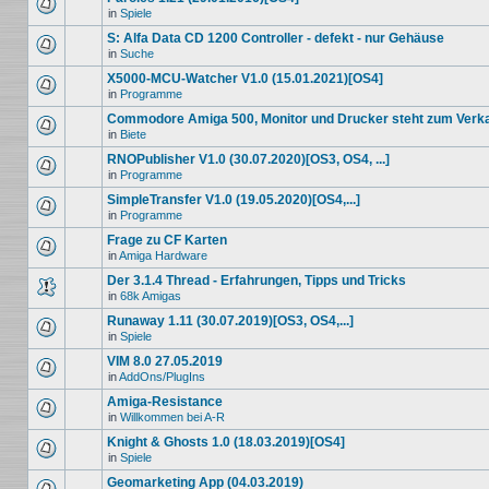
in
Spiele
S: Alfa Data CD 1200 Controller - defekt - nur Gehäuse
in
Suche
X5000-MCU-Watcher V1.0 (15.01.2021)[OS4]
in
Programme
Commodore Amiga 500, Monitor und Drucker steht zum Verk
in
Biete
RNOPublisher V1.0 (30.07.2020)[OS3, OS4, ...]
in
Programme
SimpleTransfer V1.0 (19.05.2020)[OS4,...]
in
Programme
Frage zu CF Karten
in
Amiga Hardware
Der 3.1.4 Thread - Erfahrungen, Tipps und Tricks
in
68k Amigas
Runaway 1.11 (30.07.2019)[OS3, OS4,...]
in
Spiele
VIM 8.0 27.05.2019
in
AddOns/PlugIns
Amiga-Resistance
in
Willkommen bei A-R
Knight & Ghosts 1.0 (18.03.2019)[OS4]
in
Spiele
Geomarketing App (04.03.2019)