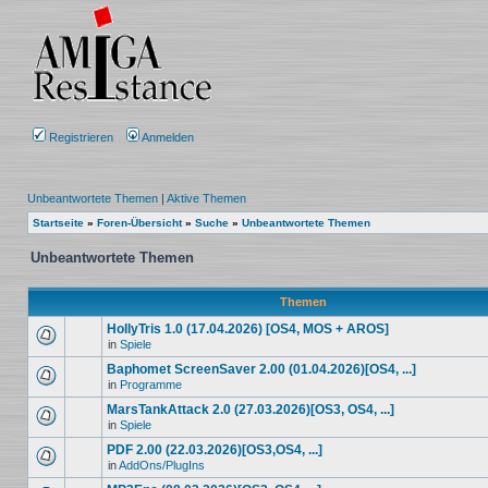
Registrieren
Anmelden
Unbeantwortete Themen
|
Aktive Themen
Startseite
»
Foren-Übersicht
»
Suche
»
Unbeantwortete Themen
Unbeantwortete Themen
Themen
HollyTris 1.0 (17.04.2026) [OS4, MOS + AROS]
in
Spiele
Baphomet ScreenSaver 2.00 (01.04.2026)[OS4, ...]
in
Programme
MarsTankAttack 2.0 (27.03.2026)[OS3, OS4, ...]
in
Spiele
PDF 2.00 (22.03.2026)[OS3,OS4, ...]
in
AddOns/PlugIns