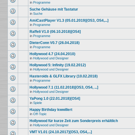
in
Programme
Suche Gehäuse mit Tastatur
in
Suche
AmiCastPlayer V1.3 (05.01.2019)[OS3, OS4,...]
in
Programme
Raffeli V1.0 (06.10.2018)[OS4]
in
Programme
DieterConn V0.7 (26.04.2018)
in
Programme
Hollywood 4.7 (24.04.2010)
in
Hollywood und Designer
Hollywood 5: Infinity (19.02.2012)
in
Hollywood und Designer
Hasteroids & GLFX Library (10.02.2018)
in
Programme
Hollywood 7.1 (11.02.2018)[OS3, OS4, ...]
in
Hollywood und Designer
YaPong 1.0 (22.01.2018)[OS4]
in
Spiele
Happy Birthday kwwillert
in
Off-Topic
Hollywood für kurze Zeit zum Sonderpreis erhältlich
in
Hollywood und Designer
VMT V1.01 (24.10.2017)[OS3, OS4,...]