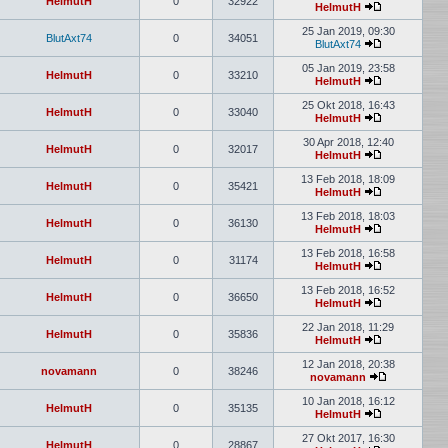
HelmutH
0
32922
HelmutH
25 Jan 2019, 09:30
BlutAxt74
0
34051
BlutAxt74
05 Jan 2019, 23:58
HelmutH
0
33210
HelmutH
25 Okt 2018, 16:43
HelmutH
0
33040
HelmutH
30 Apr 2018, 12:40
HelmutH
0
32017
HelmutH
13 Feb 2018, 18:09
HelmutH
0
35421
HelmutH
13 Feb 2018, 18:03
HelmutH
0
36130
HelmutH
13 Feb 2018, 16:58
HelmutH
0
31174
HelmutH
13 Feb 2018, 16:52
HelmutH
0
36650
HelmutH
22 Jan 2018, 11:29
HelmutH
0
35836
HelmutH
12 Jan 2018, 20:38
novamann
0
38246
novamann
10 Jan 2018, 16:12
HelmutH
0
35135
HelmutH
27 Okt 2017, 16:30
HelmutH
0
28867