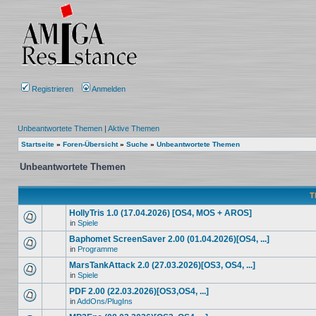
Registrieren
Anmelden
Unbeantwortete Themen
|
Aktive Themen
Startseite
»
Foren-Übersicht
»
Suche
»
Unbeantwortete Themen
Unbeantwortete Themen
T
HollyTris 1.0 (17.04.2026) [OS4, MOS + AROS]
in
Spiele
Baphomet ScreenSaver 2.00 (01.04.2026)[OS4, ...]
in
Programme
MarsTankAttack 2.0 (27.03.2026)[OS3, OS4, ...]
in
Spiele
PDF 2.00 (22.03.2026)[OS3,OS4, ...]
in
AddOns/PlugIns