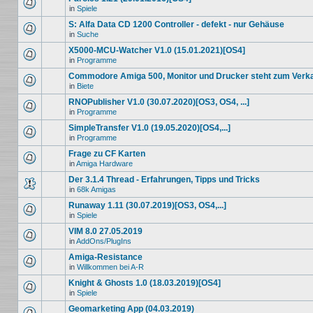
in
Spiele
S: Alfa Data CD 1200 Controller - defekt - nur Gehäuse
in
Suche
X5000-MCU-Watcher V1.0 (15.01.2021)[OS4]
in
Programme
Commodore Amiga 500, Monitor und Drucker steht zum Verk
in
Biete
RNOPublisher V1.0 (30.07.2020)[OS3, OS4, ...]
in
Programme
SimpleTransfer V1.0 (19.05.2020)[OS4,...]
in
Programme
Frage zu CF Karten
in
Amiga Hardware
Der 3.1.4 Thread - Erfahrungen, Tipps und Tricks
in
68k Amigas
Runaway 1.11 (30.07.2019)[OS3, OS4,...]
in
Spiele
VIM 8.0 27.05.2019
in
AddOns/PlugIns
Amiga-Resistance
in
Willkommen bei A-R
Knight & Ghosts 1.0 (18.03.2019)[OS4]
in
Spiele
Geomarketing App (04.03.2019)