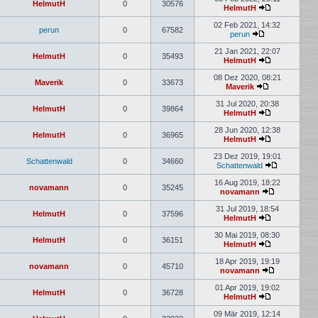
HelmutH
0
30576
HelmutH
02 Feb 2021, 14:32
perun
0
67582
perun
21 Jan 2021, 22:07
HelmutH
0
35493
HelmutH
08 Dez 2020, 08:21
Maverik
0
33673
Maverik
31 Jul 2020, 20:38
HelmutH
0
39864
HelmutH
28 Jun 2020, 12:38
HelmutH
0
36965
HelmutH
23 Dez 2019, 19:01
Schattenwald
0
34660
Schattenwald
16 Aug 2019, 18:22
novamann
0
35245
novamann
31 Jul 2019, 18:54
HelmutH
0
37596
HelmutH
30 Mai 2019, 08:30
HelmutH
0
36151
HelmutH
18 Apr 2019, 19:19
novamann
0
45710
novamann
01 Apr 2019, 19:02
HelmutH
0
36728
HelmutH
09 Mär 2019, 12:14