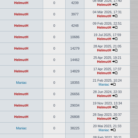
08 Mär 2026, 17:40
HelmutH
0
4239
HelmutH
04 Mär 2026, 17:31
HelmutH
0
3977
HelmutH
09 Feb 2026, 22:51
HelmutH
0
4248
HelmutH
19 Jul 2025, 17:59
HelmutH
0
10686
HelmutH
28 Apr 2025, 21:05
HelmutH
0
14279
HelmutH
25 Apr 2025, 19:21
HelmutH
0
14462
HelmutH
17 Apr 2025, 17:37
HelmutH
0
14829
HelmutH
21 Feb 2025, 10:24
Maniac
0
18355
Maniac
28 Jun 2024, 22:33
HelmutH
0
26656
HelmutH
19 Nov 2023, 13:34
HelmutH
0
29034
HelmutH
28 Sep 2023, 20:37
HelmutH
0
26808
HelmutH
20 Mai 2023, 21:33
Maniac
0
38225
Maniac
08 Feb 2022, 20:11