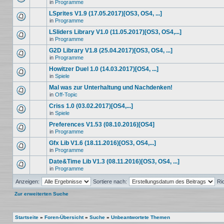
in
Programme
LSprites V1.9 (17.05.2017)[OS3, OS4, ...]
in
Programme
LSliders Library V1.0 (11.05.2017)[OS3, OS4,...]
in
Programme
G2D Library V1.8 (25.04.2017)[OS3, OS4, ...]
in
Programme
Howitzer Duel 1.0 (14.03.2017)[OS4, ...]
in
Spiele
Mal was zur Unterhaltung und Nachdenken!
in
Off-Topic
Criss 1.0 (03.02.2017)[OS4,...]
in
Spiele
Preferences V1.53 (08.10.2016)[OS4]
in
Programme
Gfx Lib V1.6 (18.11.2016)[OS3, OS4,...]
in
Programme
Date&Time Lib V1.3 (08.11.2016)[OS3, OS4, ...]
in
Programme
Anzeigen:
Sortiere nach:
Ri
Zur erweiterten Suche
Startseite
»
Foren-Übersicht
»
Suche
»
Unbeantwortete Themen