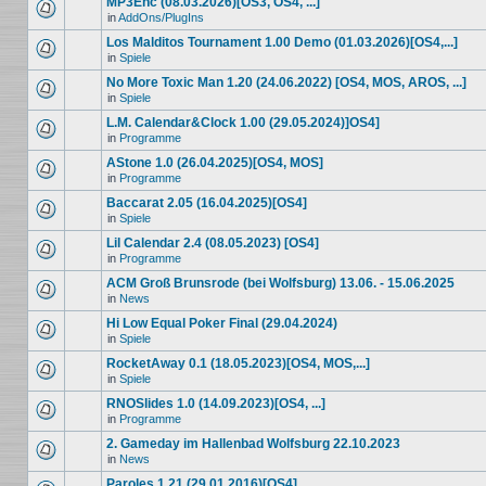
MP3Enc (08.03.2026)[OS3, OS4, ...]
in
AddOns/PlugIns
Los Malditos Tournament 1.00 Demo (01.03.2026)[OS4,...]
in
Spiele
No More Toxic Man 1.20 (24.06.2022) [OS4, MOS, AROS, ...]
in
Spiele
L.M. Calendar&Clock 1.00 (29.05.2024)]OS4]
in
Programme
AStone 1.0 (26.04.2025)[OS4, MOS]
in
Programme
Baccarat 2.05 (16.04.2025)[OS4]
in
Spiele
Lil Calendar 2.4 (08.05.2023) [OS4]
in
Programme
ACM Groß Brunsrode (bei Wolfsburg) 13.06. - 15.06.2025
in
News
Hi Low Equal Poker Final (29.04.2024)
in
Spiele
RocketAway 0.1 (18.05.2023)[OS4, MOS,...]
in
Spiele
RNOSlides 1.0 (14.09.2023)[OS4, ...]
in
Programme
2. Gameday im Hallenbad Wolfsburg 22.10.2023
in
News
Paroles 1.21 (29.01.2016)[OS4]