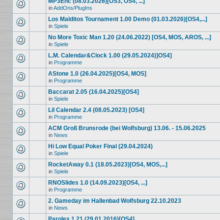
MP3Enc (08.03.2026)[OS3, OS4, ...]
in
AddOns/PlugIns
Los Malditos Tournament 1.00 Demo (01.03.2026)[OS4,...]
in
Spiele
No More Toxic Man 1.20 (24.06.2022) [OS4, MOS, AROS, ...]
in
Spiele
L.M. Calendar&Clock 1.00 (29.05.2024)]OS4]
in
Programme
AStone 1.0 (26.04.2025)[OS4, MOS]
in
Programme
Baccarat 2.05 (16.04.2025)[OS4]
in
Spiele
Lil Calendar 2.4 (08.05.2023) [OS4]
in
Programme
ACM Groß Brunsrode (bei Wolfsburg) 13.06. - 15.06.2025
in
News
Hi Low Equal Poker Final (29.04.2024)
in
Spiele
RocketAway 0.1 (18.05.2023)[OS4, MOS,...]
in
Spiele
RNOSlides 1.0 (14.09.2023)[OS4, ...]
in
Programme
2. Gameday im Hallenbad Wolfsburg 22.10.2023
in
News
Paroles 1.21 (29.01.2016)[OS4]