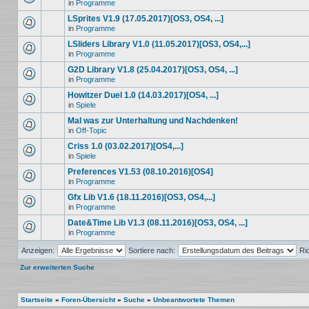
in
Programme
LSprites V1.9 (17.05.2017)[OS3, OS4, ...]
in
Programme
LSliders Library V1.0 (11.05.2017)[OS3, OS4,...]
in
Programme
G2D Library V1.8 (25.04.2017)[OS3, OS4, ...]
in
Programme
Howitzer Duel 1.0 (14.03.2017)[OS4, ...]
in
Spiele
Mal was zur Unterhaltung und Nachdenken!
in
Off-Topic
Criss 1.0 (03.02.2017)[OS4,...]
in
Spiele
Preferences V1.53 (08.10.2016)[OS4]
in
Programme
Gfx Lib V1.6 (18.11.2016)[OS3, OS4,...]
in
Programme
Date&Time Lib V1.3 (08.11.2016)[OS3, OS4, ...]
in
Programme
Anzeigen:
Sortiere nach:
Ri
Zur erweiterten Suche
Startseite
»
Foren-Übersicht
»
Suche
»
Unbeantwortete Themen