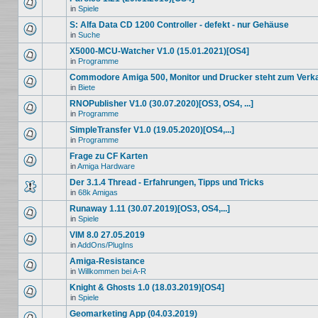
in
Spiele
S: Alfa Data CD 1200 Controller - defekt - nur Gehäuse
in
Suche
X5000-MCU-Watcher V1.0 (15.01.2021)[OS4]
in
Programme
Commodore Amiga 500, Monitor und Drucker steht zum Verk
in
Biete
RNOPublisher V1.0 (30.07.2020)[OS3, OS4, ...]
in
Programme
SimpleTransfer V1.0 (19.05.2020)[OS4,...]
in
Programme
Frage zu CF Karten
in
Amiga Hardware
Der 3.1.4 Thread - Erfahrungen, Tipps und Tricks
in
68k Amigas
Runaway 1.11 (30.07.2019)[OS3, OS4,...]
in
Spiele
VIM 8.0 27.05.2019
in
AddOns/PlugIns
Amiga-Resistance
in
Willkommen bei A-R
Knight & Ghosts 1.0 (18.03.2019)[OS4]
in
Spiele
Geomarketing App (04.03.2019)