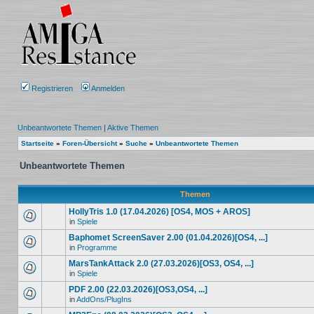
Registrieren
Anmelden
Unbeantwortete Themen
|
Aktive Themen
Startseite
»
Foren-Übersicht
»
Suche
»
Unbeantwortete Themen
Unbeantwortete Themen
Themen
HollyTris 1.0 (17.04.2026) [OS4, MOS + AROS]
in
Spiele
Baphomet ScreenSaver 2.00 (01.04.2026)[OS4, ...]
in
Programme
MarsTankAttack 2.0 (27.03.2026)[OS3, OS4, ...]
in
Spiele
PDF 2.00 (22.03.2026)[OS3,OS4, ...]
in
AddOns/PlugIns