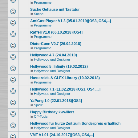
in
Programme
Suche Gehäuse mit Tastatur
in
Suche
AmiCastPlayer V1.3 (05.01.2019)[OS3, OS4,...]
in
Programme
Raffeli V1.0 (06.10.2018)[OS4]
in
Programme
DieterConn V0.7 (26.04.2018)
in
Programme
Hollywood 4.7 (24.04.2010)
in
Hollywood und Designer
Hollywood 5: Infinity (19.02.2012)
in
Hollywood und Designer
Hasteroids & GLFX Library (10.02.2018)
in
Programme
Hollywood 7.1 (11.02.2018)[OS3, OS4, ...]
in
Hollywood und Designer
YaPong 1.0 (22.01.2018)[OS4]
in
Spiele
Happy Birthday kwwillert
in
Off-Topic
Hollywood für kurze Zeit zum Sonderpreis erhältlich
in
Hollywood und Designer
VMT V1.01 (24.10.2017)[OS3, OS4,...]