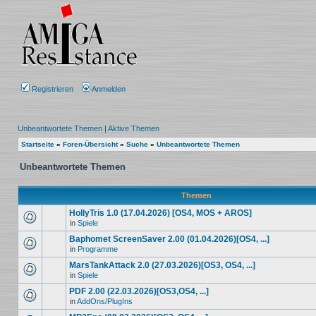
Registrieren
Anmelden
Unbeantwortete Themen
|
Aktive Themen
Startseite
»
Foren-Übersicht
»
Suche
»
Unbeantwortete Themen
Unbeantwortete Themen
Themen
HollyTris 1.0 (17.04.2026) [OS4, MOS + AROS]
in
Spiele
Baphomet ScreenSaver 2.00 (01.04.2026)[OS4, ...]
in
Programme
MarsTankAttack 2.0 (27.03.2026)[OS3, OS4, ...]
in
Spiele
PDF 2.00 (22.03.2026)[OS3,OS4, ...]
in
AddOns/PlugIns