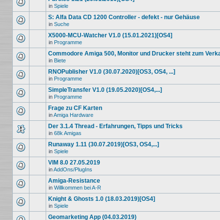
in
Spiele
S: Alfa Data CD 1200 Controller - defekt - nur Gehäuse
in
Suche
X5000-MCU-Watcher V1.0 (15.01.2021)[OS4]
in
Programme
Commodore Amiga 500, Monitor und Drucker steht zum Verk
in
Biete
RNOPublisher V1.0 (30.07.2020)[OS3, OS4, ...]
in
Programme
SimpleTransfer V1.0 (19.05.2020)[OS4,...]
in
Programme
Frage zu CF Karten
in
Amiga Hardware
Der 3.1.4 Thread - Erfahrungen, Tipps und Tricks
in
68k Amigas
Runaway 1.11 (30.07.2019)[OS3, OS4,...]
in
Spiele
VIM 8.0 27.05.2019
in
AddOns/PlugIns
Amiga-Resistance
in
Willkommen bei A-R
Knight & Ghosts 1.0 (18.03.2019)[OS4]
in
Spiele
Geomarketing App (04.03.2019)