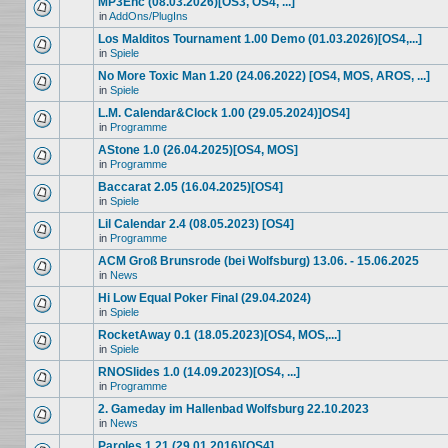
MP3Enc (08.03.2026)[OS3, OS4, ...]
in
AddOns/PlugIns
Los Malditos Tournament 1.00 Demo (01.03.2026)[OS4,...]
in
Spiele
No More Toxic Man 1.20 (24.06.2022) [OS4, MOS, AROS, ...]
in
Spiele
L.M. Calendar&Clock 1.00 (29.05.2024)]OS4]
in
Programme
AStone 1.0 (26.04.2025)[OS4, MOS]
in
Programme
Baccarat 2.05 (16.04.2025)[OS4]
in
Spiele
Lil Calendar 2.4 (08.05.2023) [OS4]
in
Programme
ACM Groß Brunsrode (bei Wolfsburg) 13.06. - 15.06.2025
in
News
Hi Low Equal Poker Final (29.04.2024)
in
Spiele
RocketAway 0.1 (18.05.2023)[OS4, MOS,...]
in
Spiele
RNOSlides 1.0 (14.09.2023)[OS4, ...]
in
Programme
2. Gameday im Hallenbad Wolfsburg 22.10.2023
in
News
Paroles 1.21 (29.01.2016)[OS4]