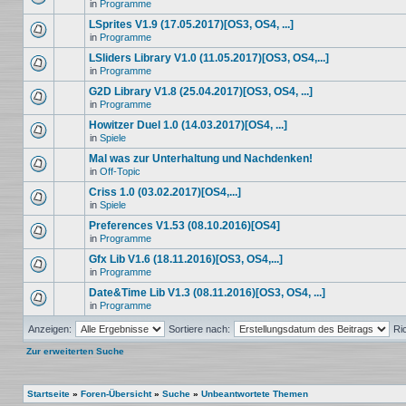
in
Programme
LSprites V1.9 (17.05.2017)[OS3, OS4, ...]
in
Programme
LSliders Library V1.0 (11.05.2017)[OS3, OS4,...]
in
Programme
G2D Library V1.8 (25.04.2017)[OS3, OS4, ...]
in
Programme
Howitzer Duel 1.0 (14.03.2017)[OS4, ...]
in
Spiele
Mal was zur Unterhaltung und Nachdenken!
in
Off-Topic
Criss 1.0 (03.02.2017)[OS4,...]
in
Spiele
Preferences V1.53 (08.10.2016)[OS4]
in
Programme
Gfx Lib V1.6 (18.11.2016)[OS3, OS4,...]
in
Programme
Date&Time Lib V1.3 (08.11.2016)[OS3, OS4, ...]
in
Programme
Anzeigen:
Sortiere nach:
Ri
Zur erweiterten Suche
Startseite
»
Foren-Übersicht
»
Suche
»
Unbeantwortete Themen