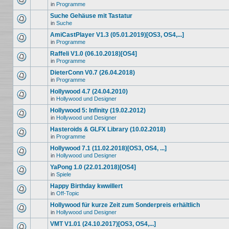
in
Programme
Suche Gehäuse mit Tastatur
in
Suche
AmiCastPlayer V1.3 (05.01.2019)[OS3, OS4,...]
in
Programme
Raffeli V1.0 (06.10.2018)[OS4]
in
Programme
DieterConn V0.7 (26.04.2018)
in
Programme
Hollywood 4.7 (24.04.2010)
in
Hollywood und Designer
Hollywood 5: Infinity (19.02.2012)
in
Hollywood und Designer
Hasteroids & GLFX Library (10.02.2018)
in
Programme
Hollywood 7.1 (11.02.2018)[OS3, OS4, ...]
in
Hollywood und Designer
YaPong 1.0 (22.01.2018)[OS4]
in
Spiele
Happy Birthday kwwillert
in
Off-Topic
Hollywood für kurze Zeit zum Sonderpreis erhältlich
in
Hollywood und Designer
VMT V1.01 (24.10.2017)[OS3, OS4,...]