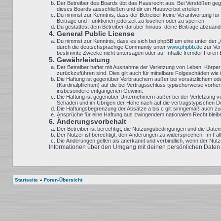
Der Betreiber des Boards übt das Hausrecht aus. Bei Verstößen geg
dieses Boards ausschließen und dir ein Hausverbot erteilen.
Du nimmst zur Kenntnis, dass der Betreiber keine Verantwortung für d
Beiträge und Funktionen jederzeit zu löschen oder zu sperren.
Du gestattest dem Betreiber darüber hinaus, deine Beiträge abzuänd
4. General Public License
Du nimmst zur Kenntnis, dass es sich bei phpBB um eine unter der „
durch die deutschsprachige Community unter
www.phpbb.de
zur Ver
bestimmte Zwecke nicht untersagen oder auf Inhalte fremder Foren 
5. Gewährleistung
Der Betreiber haftet mit Ausnahme der Verletzung von Leben, Körper u
zurückzuführen sind. Dies gilt auch für mittelbare Folgeschäden w
Die Haftung ist gegenüber Verbrauchern außer bei vorsätzlichem ode
(Kardinalpflichten) auf die bei Vertragsschluss typischerweise vor
insbesondere entgangenen Gewinn.
Die Haftung ist gegenüber Unternehmern außer bei der Verletzung v
Schäden und im Übrigen der Höhe nach auf die vertragstypischen Du
Die Haftungsbegrenzung der Absätze a bis c gilt sinngemäß auch zugu
Ansprüche für eine Haftung aus zwingendem nationalem Recht bleib
6. Änderungsvorbehalt
Der Betreiber ist berechtigt, die Nutzungsbedingungen und die Daten
Der Nutzer ist berechtigt, den Änderungen zu widersprechen. Im Fal
Die Änderungen gelten als anerkannt und verbindlich, wenn der Nut
Informationen über den Umgang mit deinen persönlichen Daten s
Startseite
»
Foren-Übersicht