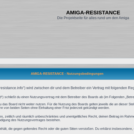
AMIGA-RESISTANCE
Die Projektseite für alles rund um den Amiga
AMIGA-RESISTANCE - Nutzungsbedingungen
esistance.info“) wird zwischen dir und dem Betreiber ein Vertrag mit folgenden R
 schließt du einen Nutzungsvertrag mit dem Betreiber des Boards ab (im Folgenden „Betrei
 das Board nicht weiter nutzen. Für die Nutzung des Boards gelten jeweils die an dieser Stel
 von beiden Seiten ohne Einhaltung einer Frist jederzeit gekündigt werden.
aches, zeitlich und räumlich unbeschränktes und unentgeltliches Recht, deinen Beitrag im Rah
ündigung des Nutzungsvertrages bestehen.
 enthält, die gegen geltendes Recht oder die guten Sitten verstoßen. Du erklärst insbesondere