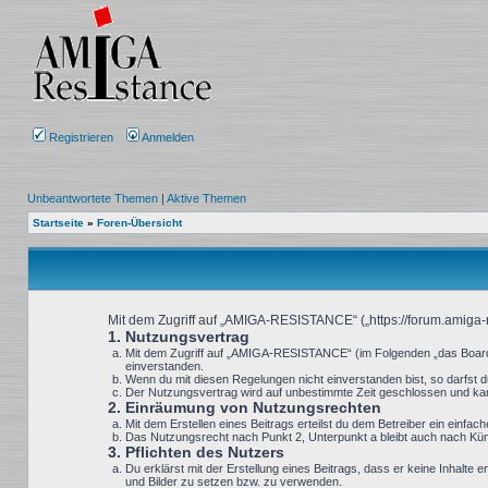
Registrieren
Anmelden
Unbeantwortete Themen
|
Aktive Themen
Startseite
»
Foren-Übersicht
Mit dem Zugriff auf „AMIGA-RESISTANCE“ („https://forum.amiga-r
1. Nutzungsvertrag
Mit dem Zugriff auf „AMIGA-RESISTANCE“ (im Folgenden „das Board“)
einverstanden.
Wenn du mit diesen Regelungen nicht einverstanden bist, so darfst du
Der Nutzungsvertrag wird auf unbestimmte Zeit geschlossen und kann
2. Einräumung von Nutzungsrechten
Mit dem Erstellen eines Beitrags erteilst du dem Betreiber ein einf
Das Nutzungsrecht nach Punkt 2, Unterpunkt a bleibt auch nach K
3. Pflichten des Nutzers
Du erklärst mit der Erstellung eines Beitrags, dass er keine Inhalte
und Bilder zu setzen bzw. zu verwenden.