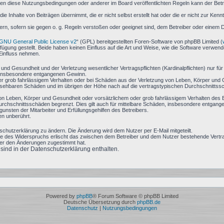
en diese Nutzungsbedingungen oder anderer im Board veröffentlichten Regeln kann der Bet
ie Inhalte von Beiträgen übernimmt, die er nicht selbst erstellt hat oder die er nicht zur Ke
ern, sofern sie gegen o. g. Regeln verstoßen oder geeignet sind, dem Betreiber oder einem 
GNU General Public License v2
“ (GPL) bereitgestellten Foren-Software von phpBB Limited (
fügung gestellt. Beide haben keinen Einfluss auf die Art und Weise, wie die Software verwen
Einfluss nehmen.
nd Gesundheit und der Verletzung wesentlicher Vertragspflichten (Kardinalpflichten) nur für 
ie insbesondere entgangenen Gewinn.
r grob fahrlässigem Verhalten oder bei Schäden aus der Verletzung von Leben, Körper und G
hersehbaren Schäden und im übrigen der Höhe nach auf die vertragstypischen Durchschnittssc
on Leben, Körper und Gesundheit oder vorsätzlichem oder grob fahrlässigem Verhalten des B
rchschnittsschäden begrenzt. Dies gilt auch für mittelbare Schäden, insbesondere entgan
nsten der Mitarbeiter und Erfüllungsgehilfen des Betreibers.
en unberührt.
schutzerklärung zu ändern. Die Änderung wird dem Nutzer per E-Mail mitgeteilt.
le des Widerspruchs erlischt das zwischen dem Betreiber und dem Nutzer bestehende Vertrag
zer den Änderungen zugestimmt hat.
ind in der Datenschutzerklärung enthalten.
Powered by
phpBB
® Forum Software © phpBB Limited
Deutsche Übersetzung durch
phpBB.de
Datenschutz
|
Nutzungsbedingungen