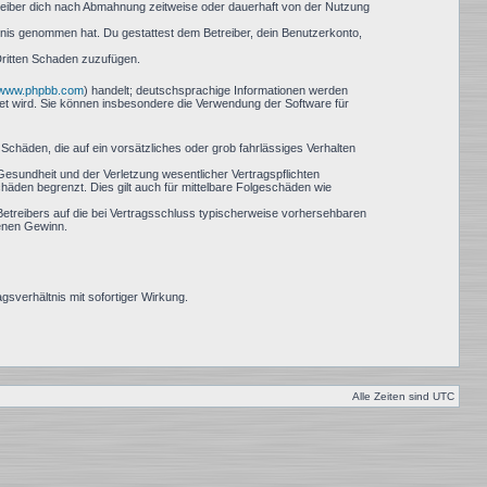
reiber dich nach Abmahnung zeitweise oder dauerhaft von der Nutzung
nntnis genommen hat. Du gestattest dem Betreiber, dein Benutzerkonto,
Dritten Schaden zuzufügen.
www.phpbb.com
) handelt; deutschsprachige Informationen werden
det wird. Sie können insbesondere die Verwendung der Software für
Schäden, die auf ein vorsätzliches oder grob fahrlässiges Verhalten
esundheit und der Verletzung wesentlicher Vertragspflichten
häden begrenzt. Dies gilt auch für mittelbare Folgeschäden wie
etreibers auf die bei Vertragsschluss typischerweise vorhersehbaren
genen Gewinn.
sverhältnis mit sofortiger Wirkung.
Alle Zeiten sind
UTC