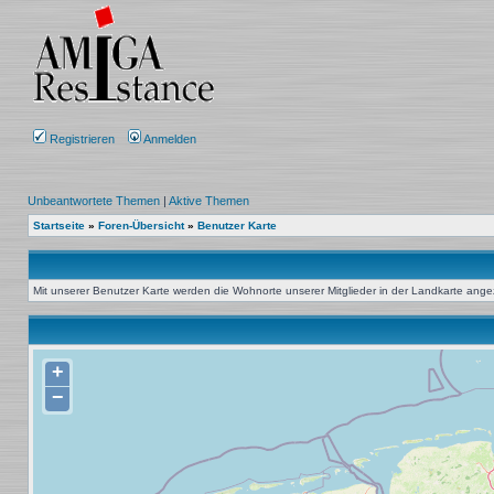
Registrieren
Anmelden
Unbeantwortete Themen
|
Aktive Themen
Startseite
»
Foren-Übersicht
»
Benutzer Karte
Mit unserer Benutzer Karte werden die Wohnorte unserer Mitglieder in der Landkarte angeze
+
−