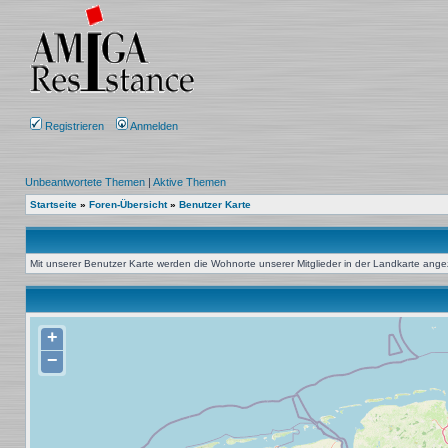
Registrieren
Anmelden
Unbeantwortete Themen
|
Aktive Themen
Startseite
»
Foren-Übersicht
»
Benutzer Karte
Mit unserer Benutzer Karte werden die Wohnorte unserer Mitglieder in der Landkarte angeze
+
−