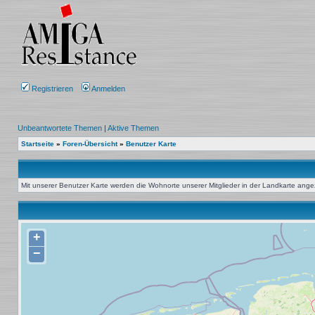
Registrieren
Anmelden
Unbeantwortete Themen
|
Aktive Themen
Startseite
»
Foren-Übersicht
»
Benutzer Karte
Mit unserer Benutzer Karte werden die Wohnorte unserer Mitglieder in der Landkarte angeze
+
−