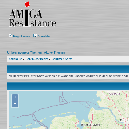
Registrieren
Anmelden
Unbeantwortete Themen
|
Aktive Themen
Startseite
»
Foren-Übersicht
»
Benutzer Karte
Mit unserer Benutzer Karte werden die Wohnorte unserer Mitglieder in der Landkarte angeze
+
−