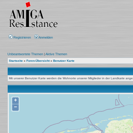
Registrieren
Anmelden
Unbeantwortete Themen
|
Aktive Themen
Startseite
»
Foren-Übersicht
»
Benutzer Karte
Mit unserer Benutzer Karte werden die Wohnorte unserer Mitglieder in der Landkarte angeze
+
−