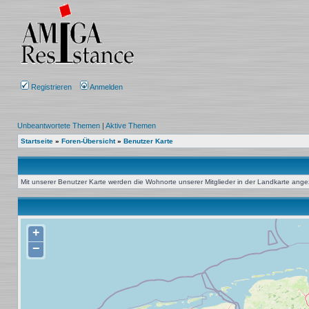
Registrieren
Anmelden
Unbeantwortete Themen
|
Aktive Themen
Startseite
»
Foren-Übersicht
»
Benutzer Karte
Mit unserer Benutzer Karte werden die Wohnorte unserer Mitglieder in der Landkarte angeze
+
−