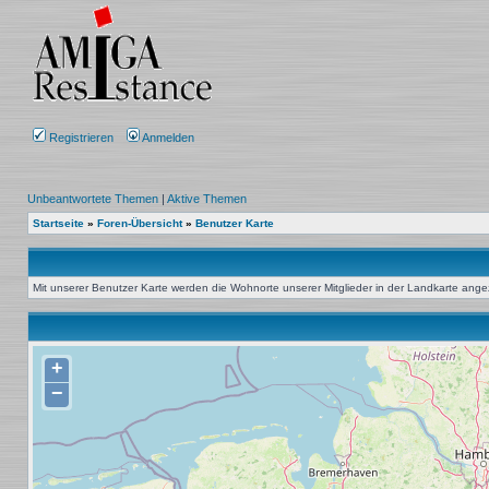
Registrieren
Anmelden
Unbeantwortete Themen
|
Aktive Themen
Startseite
»
Foren-Übersicht
»
Benutzer Karte
Mit unserer Benutzer Karte werden die Wohnorte unserer Mitglieder in der Landkarte angeze
+
−