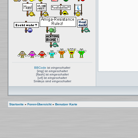
BBCode
ist
eingeschaltet
[img] ist
eingeschaltet
[flash] ist
eingeschaltet
[url] ist
eingeschaltet
Smileys sind
eingeschaltet
Startseite
»
Foren-Übersicht
»
Benutzer Karte