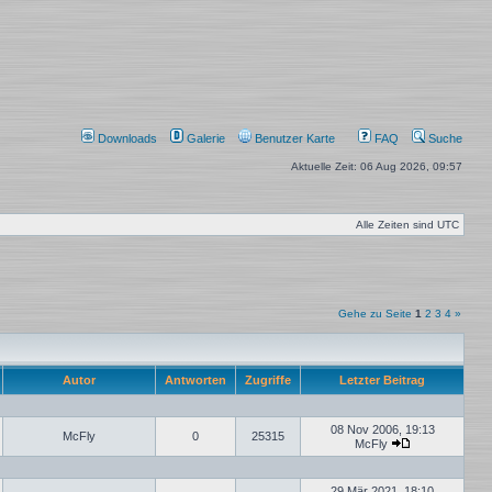
Downloads
Galerie
Benutzer Karte
FAQ
Suche
Aktuelle Zeit: 06 Aug 2026, 09:57
Alle Zeiten sind
UTC
Gehe zu Seite
1
2
3
4
»
Autor
Antworten
Zugriffe
Letzter Beitrag
08 Nov 2006, 19:13
McFly
0
25315
McFly
Neuester
Beitrag
29 Mär 2021, 18:10