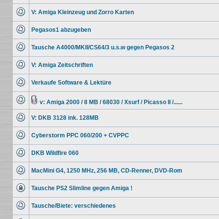
Keine
ungelesenen
V: Amiga Kleinzeug und Zorro Karten
Beiträge
Keine
ungelesenen
Pegasos1 abzugeben
Beiträge
Keine
ungelesenen
Tausche A4000/MKII/CS64/3 u.s.w gegen Pegasos 2
Beiträge
Keine
ungelesenen
V: Amiga Zeitschriften
Beiträge
Keine
ungelesenen
Verkaufe Software & Lektüre
Beiträge
Keine
ungelesenen
Beiträge
v: Amiga 2000 / 8 MB / 68030 / Xsurf / Picasso II /......
Keine
Dateianhang
ungelesenen
V: DKB 3128 ink. 128MB
Beiträge
Keine
ungelesenen
Cyberstorm PPC 060/200 + CVPPC
Beiträge
Keine
ungelesenen
DKB Wildfire 060
Beiträge
Keine
ungelesenen
MacMini G4, 1250 MHz, 256 MB, CD-Renner, DVD-Rom
Beiträge
Keine
ungelesenen
Tausche PS2 Slimline gegen Amiga !
Beiträge
Dieses
Thema
Tausche/Biete: verschiedenes
ist
gesperrt.
Keine
Du
ungelesenen