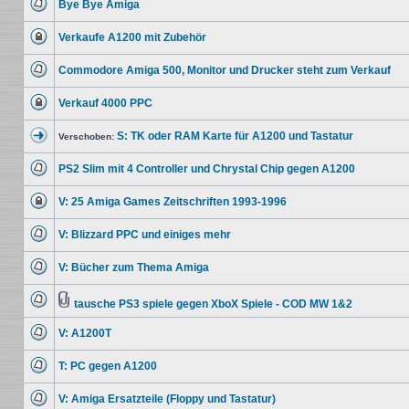
Bye Bye Amiga
Du
kannst
Keine
keine
ungelesenen
Beiträge
Verkaufe A1200 mit Zubehör
Beiträge
editieren
Dieses
oder
Thema
weitere
Commodore Amiga 500, Monitor und Drucker steht zum Verkauf
ist
Antworten
gesperrt.
Keine
erstellen.
Du
ungelesenen
kannst
Verkauf 4000 PPC
Beiträge
keine
Dieses
Beiträge
Thema
editieren
S: TK oder RAM Karte für A1200 und Tastatur
ist
Verschoben:
oder
gesperrt.
Verschobenes
weitere
Du
Thema
Antworten
kannst
PS2 Slim mit 4 Controller und Chrystal Chip gegen A1200
erstellen.
keine
Keine
Beiträge
ungelesenen
editieren
V: 25 Amiga Games Zeitschriften 1993-1996
Beiträge
oder
Dieses
weitere
Thema
Antworten
V: Blizzard PPC und einiges mehr
ist
erstellen.
gesperrt.
Keine
Du
ungelesenen
kannst
V: Bücher zum Thema Amiga
Beiträge
keine
Keine
Beiträge
ungelesenen
editieren
Beiträge
tausche PS3 spiele gegen XboX Spiele - COD MW 1&2
oder
Keine
Dateianhang
weitere
ungelesenen
Antworten
V: A1200T
Beiträge
erstellen.
Keine
ungelesenen
T: PC gegen A1200
Beiträge
Keine
ungelesenen
V: Amiga Ersatzteile (Floppy und Tastatur)
Beiträge