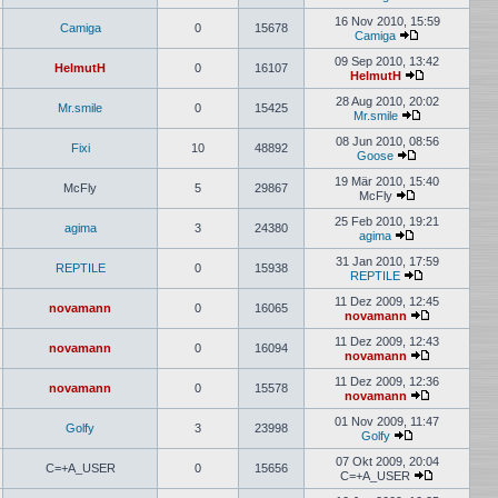
Neuester
Beitrag
16 Nov 2010, 15:59
Camiga
0
15678
Camiga
Neuester
Beitrag
09 Sep 2010, 13:42
HelmutH
0
16107
HelmutH
Neuester
Beitrag
28 Aug 2010, 20:02
Mr.smile
0
15425
Mr.smile
Neuester
Beitrag
08 Jun 2010, 08:56
Fixi
10
48892
Goose
Neuester
Beitrag
19 Mär 2010, 15:40
McFly
5
29867
McFly
Neuester
Beitrag
25 Feb 2010, 19:21
agima
3
24380
agima
Neuester
Beitrag
31 Jan 2010, 17:59
REPTILE
0
15938
REPTILE
Neuester
Beitrag
11 Dez 2009, 12:45
novamann
0
16065
novamann
Neuester
Beitrag
11 Dez 2009, 12:43
novamann
0
16094
novamann
Neuester
Beitrag
11 Dez 2009, 12:36
novamann
0
15578
novamann
Neuester
Beitrag
01 Nov 2009, 11:47
Golfy
3
23998
Golfy
Neuester
Beitrag
07 Okt 2009, 20:04
C=+A_USER
0
15656
C=+A_USER
Neuester