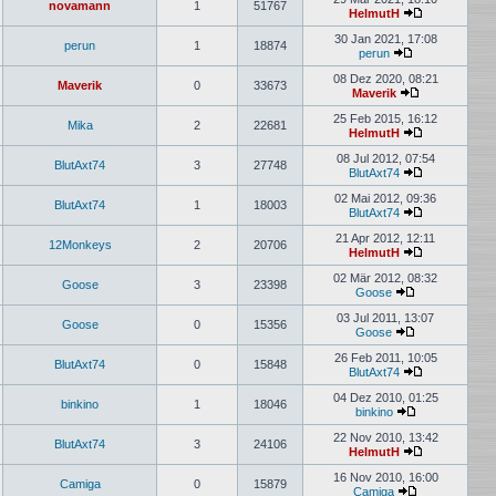
novamann
1
51767
HelmutH
Neuester
Beitrag
30 Jan 2021, 17:08
perun
1
18874
perun
Neuester
Beitrag
08 Dez 2020, 08:21
Maverik
0
33673
Maverik
Neuester
Beitrag
25 Feb 2015, 16:12
Mika
2
22681
HelmutH
Neuester
Beitrag
08 Jul 2012, 07:54
BlutAxt74
3
27748
BlutAxt74
Neuester
Beitrag
02 Mai 2012, 09:36
BlutAxt74
1
18003
BlutAxt74
Neuester
Beitrag
21 Apr 2012, 12:11
12Monkeys
2
20706
HelmutH
Neuester
Beitrag
02 Mär 2012, 08:32
Goose
3
23398
Goose
Neuester
Beitrag
03 Jul 2011, 13:07
Goose
0
15356
Goose
Neuester
Beitrag
26 Feb 2011, 10:05
BlutAxt74
0
15848
BlutAxt74
Neuester
Beitrag
04 Dez 2010, 01:25
binkino
1
18046
binkino
Neuester
Beitrag
22 Nov 2010, 13:42
BlutAxt74
3
24106
HelmutH
Neuester
Beitrag
16 Nov 2010, 16:00
Camiga
0
15879
Camiga