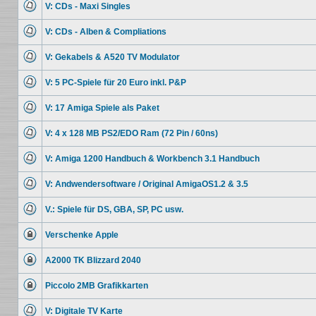
kannst
V: CDs - Maxi Singles
Beiträge
keine
Keine
Beiträge
ungelesenen
editieren
V: CDs - Alben & Compliations
Beiträge
oder
Keine
weitere
ungelesenen
Antworten
V: Gekabels & A520 TV Modulator
Beiträge
erstellen.
Keine
ungelesenen
V: 5 PC-Spiele für 20 Euro inkl. P&P
Beiträge
Keine
ungelesenen
V: 17 Amiga Spiele als Paket
Beiträge
Keine
ungelesenen
V: 4 x 128 MB PS2/EDO Ram (72 Pin / 60ns)
Beiträge
Keine
ungelesenen
V: Amiga 1200 Handbuch & Workbench 3.1 Handbuch
Beiträge
Keine
ungelesenen
V: Andwendersoftware / Original AmigaOS1.2 & 3.5
Beiträge
Keine
ungelesenen
V.: Spiele für DS, GBA, SP, PC usw.
Beiträge
Keine
ungelesenen
Verschenke Apple
Beiträge
Dieses
Thema
A2000 TK Blizzard 2040
ist
gesperrt.
Dieses
Du
Thema
kannst
Piccolo 2MB Grafikkarten
ist
keine
gesperrt.
Dieses
Beiträge
Du
Thema
editieren
kannst
V: Digitale TV Karte
ist
oder