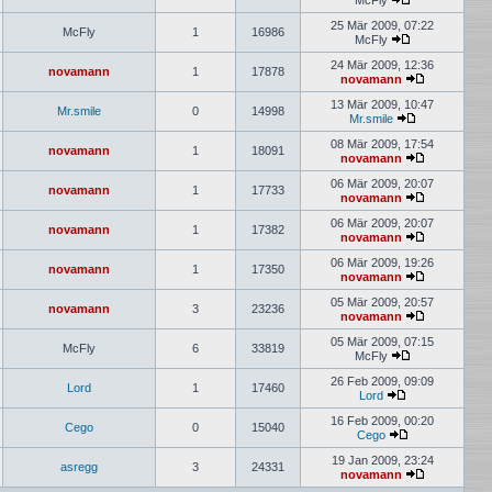
McFly
Neuester
Beitrag
25 Mär 2009, 07:22
McFly
1
16986
McFly
Neuester
Beitrag
24 Mär 2009, 12:36
novamann
1
17878
novamann
Neuester
Beitrag
13 Mär 2009, 10:47
Mr.smile
0
14998
Mr.smile
Neuester
Beitrag
08 Mär 2009, 17:54
novamann
1
18091
novamann
Neuester
Beitrag
06 Mär 2009, 20:07
novamann
1
17733
novamann
Neuester
Beitrag
06 Mär 2009, 20:07
novamann
1
17382
novamann
Neuester
Beitrag
06 Mär 2009, 19:26
novamann
1
17350
novamann
Neuester
Beitrag
05 Mär 2009, 20:57
novamann
3
23236
novamann
Neuester
Beitrag
05 Mär 2009, 07:15
McFly
6
33819
McFly
Neuester
Beitrag
26 Feb 2009, 09:09
Lord
1
17460
Lord
Neuester
Beitrag
16 Feb 2009, 00:20
Cego
0
15040
Cego
Neuester
Beitrag
19 Jan 2009, 23:24
asregg
3
24331
novamann
Neuester