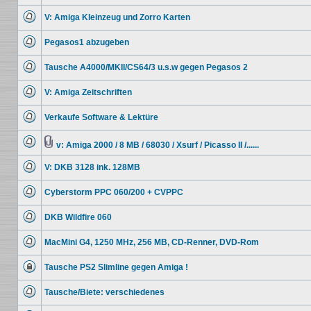
Keine
ungelesenen
V: Amiga Kleinzeug und Zorro Karten
Beiträge
Keine
ungelesenen
Pegasos1 abzugeben
Beiträge
Keine
ungelesenen
Tausche A4000/MKII/CS64/3 u.s.w gegen Pegasos 2
Beiträge
Keine
ungelesenen
V: Amiga Zeitschriften
Beiträge
Keine
ungelesenen
Verkaufe Software & Lektüre
Beiträge
Keine
ungelesenen
Beiträge
v: Amiga 2000 / 8 MB / 68030 / Xsurf / Picasso II /......
Keine
Dateianhang
ungelesenen
V: DKB 3128 ink. 128MB
Beiträge
Keine
ungelesenen
Cyberstorm PPC 060/200 + CVPPC
Beiträge
Keine
ungelesenen
DKB Wildfire 060
Beiträge
Keine
ungelesenen
MacMini G4, 1250 MHz, 256 MB, CD-Renner, DVD-Rom
Beiträge
Keine
ungelesenen
Tausche PS2 Slimline gegen Amiga !
Beiträge
Dieses
Thema
Tausche/Biete: verschiedenes
ist
gesperrt.
Keine
Du
ungelesenen