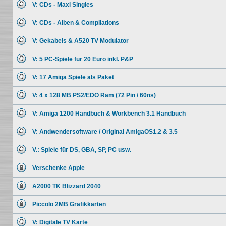
kannst
V: CDs - Maxi Singles
Beiträge
keine
Keine
Beiträge
ungelesenen
editieren
V: CDs - Alben & Compliations
Beiträge
oder
Keine
weitere
ungelesenen
Antworten
V: Gekabels & A520 TV Modulator
Beiträge
erstellen.
Keine
ungelesenen
V: 5 PC-Spiele für 20 Euro inkl. P&P
Beiträge
Keine
ungelesenen
V: 17 Amiga Spiele als Paket
Beiträge
Keine
ungelesenen
V: 4 x 128 MB PS2/EDO Ram (72 Pin / 60ns)
Beiträge
Keine
ungelesenen
V: Amiga 1200 Handbuch & Workbench 3.1 Handbuch
Beiträge
Keine
ungelesenen
V: Andwendersoftware / Original AmigaOS1.2 & 3.5
Beiträge
Keine
ungelesenen
V.: Spiele für DS, GBA, SP, PC usw.
Beiträge
Keine
ungelesenen
Verschenke Apple
Beiträge
Dieses
Thema
A2000 TK Blizzard 2040
ist
gesperrt.
Dieses
Du
Thema
kannst
Piccolo 2MB Grafikkarten
ist
keine
gesperrt.
Dieses
Beiträge
Du
Thema
editieren
kannst
V: Digitale TV Karte
ist
oder