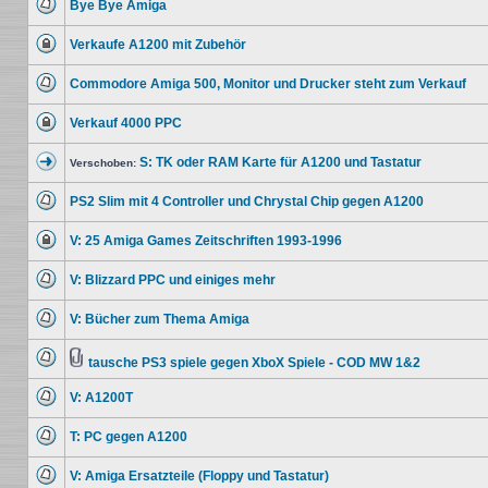
Bye Bye Amiga
Du
kannst
Keine
keine
ungelesenen
Beiträge
Verkaufe A1200 mit Zubehör
Beiträge
editieren
Dieses
oder
Thema
weitere
Commodore Amiga 500, Monitor und Drucker steht zum Verkauf
ist
Antworten
gesperrt.
Keine
erstellen.
Du
ungelesenen
kannst
Verkauf 4000 PPC
Beiträge
keine
Dieses
Beiträge
Thema
editieren
S: TK oder RAM Karte für A1200 und Tastatur
ist
Verschoben:
oder
gesperrt.
Verschobenes
weitere
Du
Thema
Antworten
kannst
PS2 Slim mit 4 Controller und Chrystal Chip gegen A1200
erstellen.
keine
Keine
Beiträge
ungelesenen
editieren
V: 25 Amiga Games Zeitschriften 1993-1996
Beiträge
oder
Dieses
weitere
Thema
Antworten
V: Blizzard PPC und einiges mehr
ist
erstellen.
gesperrt.
Keine
Du
ungelesenen
kannst
V: Bücher zum Thema Amiga
Beiträge
keine
Keine
Beiträge
ungelesenen
editieren
Beiträge
tausche PS3 spiele gegen XboX Spiele - COD MW 1&2
oder
Keine
Dateianhang
weitere
ungelesenen
Antworten
V: A1200T
Beiträge
erstellen.
Keine
ungelesenen
T: PC gegen A1200
Beiträge
Keine
ungelesenen
V: Amiga Ersatzteile (Floppy und Tastatur)
Beiträge