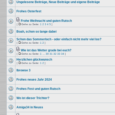
Beiträge
Ungelesene Beiträge, Neue Beiträge und eigene Beiträge
Seite
Keine
ungelesenen
Frohes Osterfest
Beiträge
Keine
ungelesenen
Beiträge
Frohe Weihnacht und guten Rutsch
Dateianhang
[
Gehe zu Seite:
1
2
3
4
5
]
Keine
Gehe
ungelesenen
zu
Beiträge
Boah, schon so lange dabei
Seite
Keine
ungelesenen
Schon das Sommerloch - oder einfach nicht mehr viel los?
Beiträge
[
Gehe zu Seite:
1
2
]
Keine
Gehe
ungelesenen
zu
Beiträge
Wie ist das Wetter grade bei euch?
Seite
Dateianhang
[
Gehe zu Seite:
1
…
30
31
32
33
34
]
Keine
Gehe
ungelesenen
zu
Herzlichen glückwunsch
Beiträge
Seite
[
Gehe zu Seite:
1
2
]
Keine
Gehe
ungelesenen
zu
Ibrowse 3
Beiträge
Seite
Keine
ungelesenen
Frohes neues Jahr 2024
Beiträge
Keine
ungelesenen
Frohes Fest und guten Rutsch
Beiträge
Keine
ungelesenen
Wo ist dieser Trichter?
Beiträge
Keine
ungelesenen
Amiga34 in Neuss
Beiträge
Keine
ungelesenen