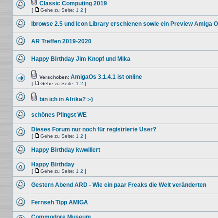
Beiträge
Classic Computing 2019
Dateianhang
[
Gehe zu Seite:
1
2
]
Keine
Gehe
ungelesenen
zu
Beiträge
Ibrowse 2.5 und Icon Library erschienen sowie ein Preview Amiga 
Seite
Keine
ungelesenen
AR Treffen 2019-2020
Beiträge
Keine
ungelesenen
Happy Birthday Jim Knopf und Mika
Beiträge
Keine
ungelesenen
Beiträge
AmigaOs 3.1.4.1 ist online
Verschoben:
Dateianhang
[
Gehe zu Seite:
1
2
]
Verschobenes
Gehe
Thema
zu
bin ich in Afrika? :-)
Seite
Keine
Dateianhang
ungelesenen
schönes Pfingst WE
Beiträge
Keine
ungelesenen
Dieses Forum nur noch für registrierte User?
Beiträge
[
Gehe zu Seite:
1
2
]
Keine
Gehe
ungelesenen
zu
Happy Birthday kwwillert
Beiträge
Seite
Keine
ungelesenen
Happy Birthday
Beiträge
[
Gehe zu Seite:
1
2
]
Keine
Gehe
ungelesenen
zu
Gestern Abend ARD - Wie ein paar Freaks die Welt veränderten
Beiträge
Seite
Keine
ungelesenen
Fernseh Tipp AMIGA
Beiträge
Keine
ungelesenen
Commodore Museum