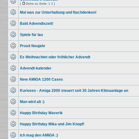
Beiträge
[
Gehe zu Seite:
1
2
]
Keine
Gehe
ungelesenen
zu
Mal was zur Unterhaltung und Nachdenken!
Beiträge
Seite
Keine
ungelesenen
Bald Advendtszeit!
Beiträge
Keine
ungelesenen
Spiele für lau
Beiträge
Keine
ungelesenen
Prosit Neujahr
Beiträge
Keine
ungelesenen
Es Weihnachtet oder fröhlicher Advendt
Beiträge
Keine
ungelesenen
Advendt-kalender
Beiträge
Keine
ungelesenen
New AMIGA 1200 Cases
Beiträge
Keine
ungelesenen
Kurioses - Amiga 2000 steuert seit 30 Jahren Klimaanlage an
Beiträge
Keine
ungelesenen
Man wird alt :)
Beiträge
Keine
ungelesenen
Happy Birthday Maverik
Beiträge
Keine
ungelesenen
Happy Birthday Mika und Jim Knopf!
Beiträge
Keine
ungelesenen
Ich mag den AMIGA :)
Beiträge