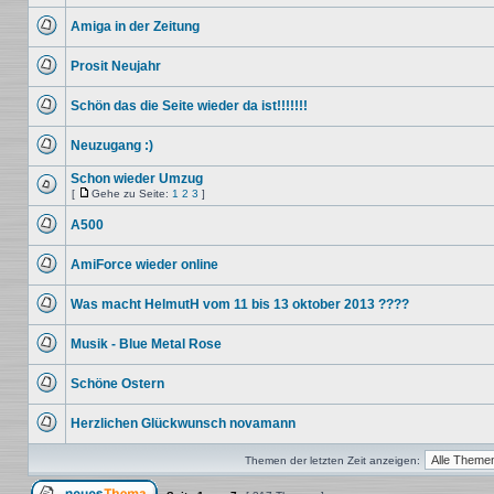
Keine
ungelesenen
Amiga in der Zeitung
Beiträge
Keine
ungelesenen
Prosit Neujahr
Beiträge
Keine
ungelesenen
Schön das die Seite wieder da ist!!!!!!!
Beiträge
Keine
ungelesenen
Neuzugang :)
Beiträge
Keine
ungelesenen
Schon wieder Umzug
Beiträge
[
Gehe zu Seite:
1
2
3
]
Keine
Gehe
ungelesenen
zu
A500
Beiträge
Seite
Keine
ungelesenen
AmiForce wieder online
Beiträge
Keine
ungelesenen
Was macht HelmutH vom 11 bis 13 oktober 2013 ????
Beiträge
Keine
ungelesenen
Musik - Blue Metal Rose
Beiträge
Keine
ungelesenen
Schöne Ostern
Beiträge
Keine
ungelesenen
Herzlichen Glückwunsch novamann
Beiträge
Keine
ungelesenen
Themen der letzten Zeit anzeigen:
Beiträge