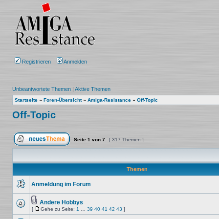
Registrieren
Anmelden
Unbeantwortete Themen
|
Aktive Themen
Startseite
»
Foren-Übersicht
»
Amiga-Resistance
»
Off-Topic
Off-Topic
Seite
1
von
7
[ 317 Themen ]
Ein neues Thema erstellen
Themen
Anmeldung im Forum
Keine
ungelesenen
Beiträge
Andere Hobbys
Dateianhang
[
Gehe zu Seite:
1
…
39
40
41
42
43
]
Keine
Gehe
ungelesenen
zu